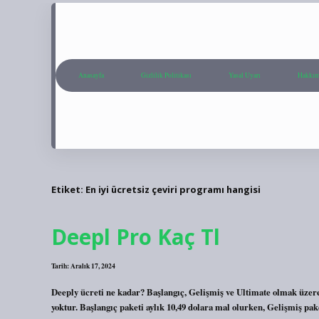
Anasayfa
Gizlilik Politikası
Yasal Uyarı
Hakkım
Etiket:
En iyi ücretsiz çeviri programı hangisi
Deepl Pro Kaç Tl
Tarih: Aralık 17, 2024
Deeply ücreti ne kadar? Başlangıç, Gelişmiş ve Ultimate olmak üzere
yoktur. Başlangıç ​​paketi aylık 10,49 dolara mal olurken, Gelişmiş p