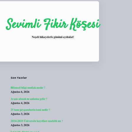
Sevimli Fikir Köşesi
Neşeli hikayelerle gününü aydınlat!
Sidebar
https://tulipbett.net/
Son Yazılar
Bilimsel bilgi mutlak mıdır ?
Ağustos 6, 2026
Avans almak ne anlama gelir ?
Ağustos 4, 2026
25 tane peygamberin ismi nedir ?
Ağustos 3, 2026
2024-2025 Üniversite kayıtları uzatıldı mı ?
Ağustos 3, 2026
İçli köfte Türklerin mi ?