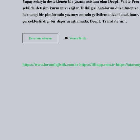
Yapay zekayla desteklenen bir yazma asistanı olan DeepL Write Pro; İ
şekilde iletişim kurmanızı sağlar. Dilbilgisi hatalarını düzeltmenize
herhangi bir platformda yazınızı anında geliştirmenize olanak tanı
gerçekleştirdiği bir diğer araştırmada, DeepL Translate’in…
Deepl
Devamını okuyun
Yorum Bırak
Pro
Kaç
Tl
https://www.forumlojistik.com.tr
https://liliapp.com.tr
https://atacan