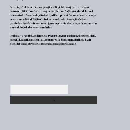
Sitemiz, 5651 Sayılı Kanun gereğince Bilgi Teknolojileri ve İletişim
Kurumu (BTK) tarafından onaylanmış bir Yer Sağlayıcı olarak hizmet
vermektedir. Bu nedenle, sitedeki içerikleri proaktif olarak denetleme veya
araştırma yükümlülüğümüz bulunmamaktadır. Ancak, üyelerimiz
yazdıkları içeriklerin sorumluluğunu taşımakta olup, siteye üye olarak bu
sorumluluğu kabul etmiş sayılırlar.
Hukuka ve yasal düzenlemelere aykırı olduğunu düşündüğünüz içerikleri,
backlinkpanelicomtr@gmail.com
adresine bildirmeniz halinde, ilgili
içerikler yasal süre içerisinde sitemizden kaldırılacaktır.
Arama