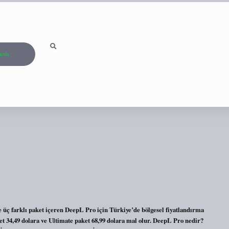
ızda
 üç farklı paket içeren DeepL Pro için Türkiye’de bölgesel fiyatlandırma
aket 34,49 dolara ve Ultimate paket 68,99 dolara mal olur. DeepL Pro nedir?