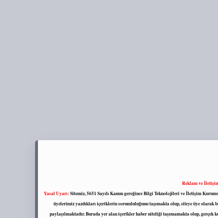
Reklam ve İletişi
Yasal Uyarı:
Sitemiz, 5651 Sayılı Kanun gereğince Bilgi Teknolojileri ve İletişim Kuru
üyelerimiz yazdıkları içeriklerin sorumluluğunu taşımakta olup, siteye üye olarak bu
paylaşılmaktadır. Burada yer alan içerikler haber niteliği taşımamakta olup, gerçek 