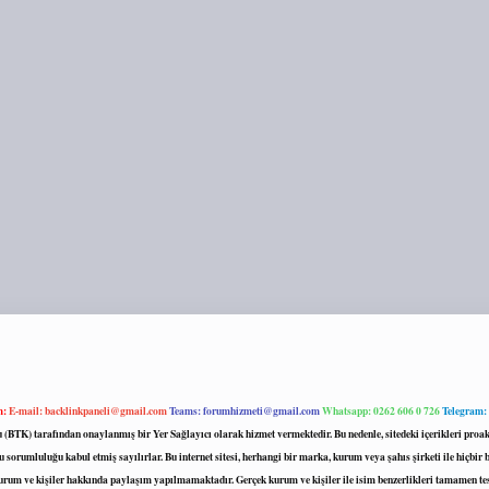
m:
E-mail:
backlinkpaneli@gmail.com
Teams:
forumhizmeti@gmail.com
Whatsapp: 0262 606 0 726
Telegram:
mu (BTK) tarafından onaylanmış bir Yer Sağlayıcı olarak hizmet vermektedir. Bu nedenle, sitedeki içerikleri 
 sorumluluğu kabul etmiş sayılırlar. Bu internet sitesi, herhangi bir marka, kurum veya şahıs şirketi ile hiçbi
kurum ve kişiler hakkında paylaşım yapılmamaktadır. Gerçek kurum ve kişiler ile isim benzerlikleri tamamen te