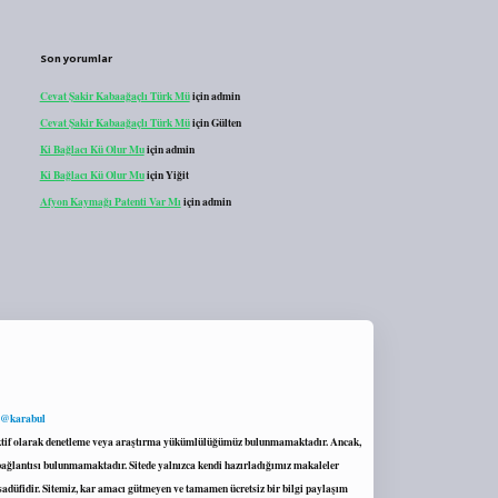
Son yorumlar
Cevat Şakir Kabaağaçlı Türk Mü
için
admin
Cevat Şakir Kabaağaçlı Türk Mü
için
Gülten
Ki Bağlacı Kü Olur Mu
için
admin
Ki Bağlacı Kü Olur Mu
için
Yiğit
Afyon Kaymağı Patenti Var Mı
için
admin
 @karabul
proaktif olarak denetleme veya araştırma yükümlülüğümüz bulunmamaktadır. Ancak,
r bağlantısı bulunmamaktadır. Sitede yalnızca kendi hazırladığımız makaleler
sadüfidir. Sitemiz, kar amacı gütmeyen ve tamamen ücretsiz bir bilgi paylaşım