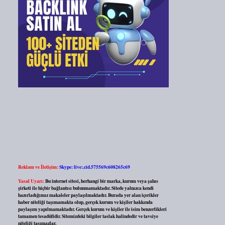
Reklam ve İletişim:
Skype: live:.cid.575569c608265c69
Yasal Uyarı:
Bu internet sitesi, herhangi bir marka, kurum veya şahıs
şirketi ile hiçbir bağlantısı bulunmamaktadır. Sitede yalnızca kendi
hazırladığımız makaleler paylaşılmaktadır. Burada yer alan içerikler
haber niteliği taşımamakta olup, gerçek kurum ve kişiler hakkında
paylaşım yapılmamaktadır. Gerçek kurum ve kişiler ile isim benzerlikleri
tamamen tesadüfidir. Sitemizdeki bilgiler taslak halindedir ve tavsiye
niteliği taşımazlar.