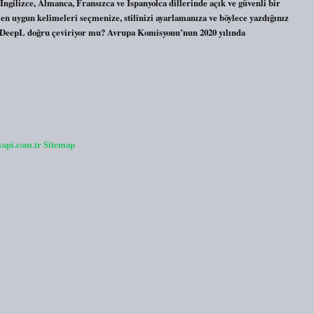
ngilizce, Almanca, Fransızca ve İspanyolca dillerinde açık ve güvenli bir
, en uygun kelimeleri seçmenize, stilinizi ayarlamanıza ve böylece yazdığınız
r. DeepL doğru çeviriyor mu? Avrupa Komisyonu’nun 2020 yılında
yapi.com.tr
Sitemap