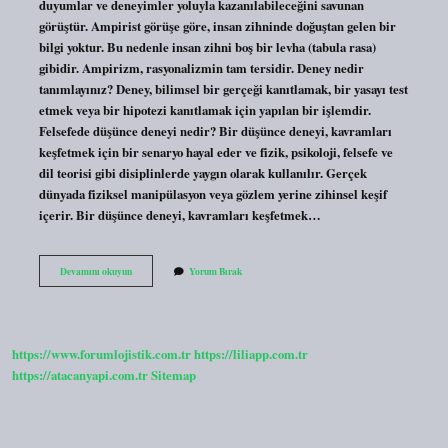
duyumlar ve deneyimler yoluyla kazanılabileceğini savunan
görüştür. Ampirist görüşe göre, insan zihninde doğuştan gelen bir
bilgi yoktur. Bu nedenle insan zihni boş bir levha (tabula rasa)
gibidir. Ampirizm, rasyonalizmin tam tersidir. Deney nedir
tanımlayınız? Deney, bilimsel bir gerçeği kanıtlamak, bir yasayı test
etmek veya bir hipotezi kanıtlamak için yapılan bir işlemdir.
Felsefede düşünce deneyi nedir? Bir düşünce deneyi, kavramları
keşfetmek için bir senaryo hayal eder ve fizik, psikoloji, felsefe ve
dil teorisi gibi disiplinlerde yaygın olarak kullanılır. Gerçek
dünyada fiziksel manipülasyon veya gözlem yerine zihinsel keşif
içerir. Bir düşünce deneyi, kavramları keşfetmek…
Deney
Devamını okuyun
Yorum Bırak
Nedir
Felsefe
Kısaca
https://www.forumlojistik.com.tr
https://liliapp.com.tr
https://atacanyapi.com.tr
Sitemap