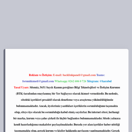
s://tulipbett.net/
Reklam ve İletişim:
E-mail:
backlinkpaneli@gmail.com
Teams:
forumhizmeti@gmail.com
Whatsapp: 0262 606 0 726
Telegram: @karabul
Yasal Uyarı:
Sitemiz, 5651 Sayılı Kanun gereğince Bilgi Teknolojileri ve İletişim Kurumu
(BTK) tarafından onaylanmış bir Yer Sağlayıcı olarak hizmet vermektedir. Bu nedenle,
sitedeki içerikleri proaktif olarak denetleme veya araştırma yükümlülüğümüz
bulunmamaktadır. Ancak, üyelerimiz yazdıkları içeriklerin sorumluluğunu taşımakta
olup, siteye üye olarak bu sorumluluğu kabul etmiş sayılırlar. Bu internet sitesi, herhangi
bir marka, kurum veya şahıs şirketi ile hiçbir bağlantısı bulunmamaktadır. Sitede yalnızca
kendi hazırladığımız makaleler paylaşılmaktadır. Burada yer alan içerikler haber niteliği
taşımamakta olup, gerçek kurum ve kişiler hakkında paylaşım yapılmamaktadır. Gerçek