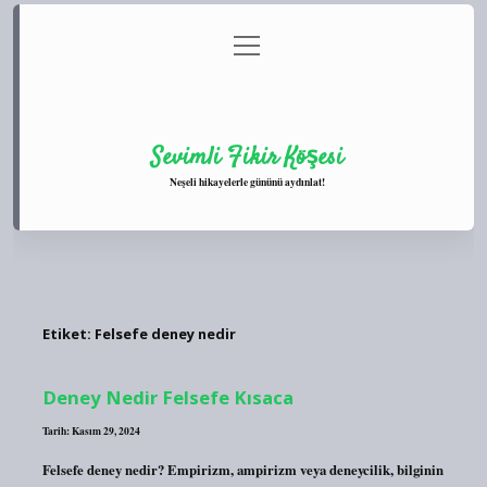
menüyü
Anasayfa
Gizlilik Politikası
Yasal Uyarı
aç
Hakkımızda
Sevimli Fikir Köşesi
Neşeli hikayelerle gününü aydınlat!
Etiket:
Felsefe deney nedir
Deney Nedir Felsefe Kısaca
Tarih: Kasım 29, 2024
Felsefe deney nedir? Empirizm, ampirizm veya deneycilik, bilginin