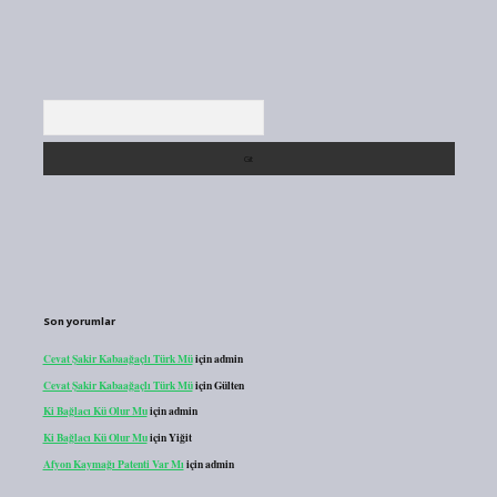
Arama
Son yorumlar
Cevat Şakir Kabaağaçlı Türk Mü
için
admin
Cevat Şakir Kabaağaçlı Türk Mü
için
Gülten
Ki Bağlacı Kü Olur Mu
için
admin
Ki Bağlacı Kü Olur Mu
için
Yiğit
Afyon Kaymağı Patenti Var Mı
için
admin