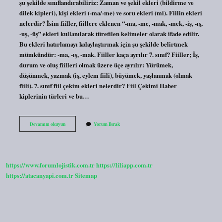
şu şekilde sınıflandırabiliriz: Zaman ve şekil ekleri (bildirme ve
dilek kipleri), kişi ekleri (-ma/-me) ve soru ekleri (mi). Fiilin ekleri
nelerdir? İsim fiiller, fiillere eklenen “-ma, -me, -mak, -mek, -iş, -ış,
-uş, -üş” ekleri kullanılarak türetilen kelimeler olarak ifade edilir.
Bu ekleri hatırlamayı kolaylaştırmak için şu şekilde belirtmek
mümkündür: -ma, -ış, -mak. Fiiller kaça ayrılır 7. sınıf? Fiiller; İş,
durum ve oluş fiilleri olmak üzere üçe ayrılır: Yürümek,
düşünmek, yazmak (iş, eylem fiili), büyümek, yaşlanmak (olmak
fiili). 7. sınıf fiil çekim ekleri nelerdir? Fiil Çekimi Haber
kiplerinin türleri ve bu…
Fiil
Devamını okuyun
Yorum Bırak
Ekleri
Kaça
Ayrılır
https://www.forumlojistik.com.tr
https://liliapp.com.tr
https://atacanyapi.com.tr
Sitemap