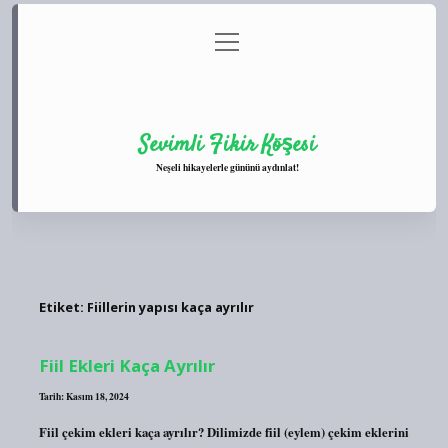
menüyü
Anasayfa
Gizlilik Politikası
Yasal Uyarı
aç
Hakkımızda
Sevimli Fikir Köşesi
Neşeli hikayelerle gününü aydınlat!
Etiket:
Fiillerin yapısı kaça ayrılır
Fiil Ekleri Kaça Ayrılır
Tarih: Kasım 18, 2024
Fiil çekim ekleri kaça ayrılır? Dilimizde fiil (eylem) çekim eklerini