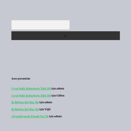
Arama
Son yorumlar
Cevat Şakir Kabaağaçlı Türk Mü
için
admin
Cevat Şakir Kabaağaçlı Türk Mü
için
Gülten
Ki Bağlacı Kü Olur Mu
için
admin
Ki Bağlacı Kü Olur Mu
için
Yiğit
Afyon Kaymağı Patenti Var Mı
için
admin