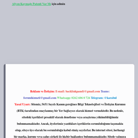
Afyon Kaymağı Patenti Var Mı
için
admin
tps://tulipbett.net/
Reklam ve İletişim:
E-mail:
backlinkpaneli@gmail.com
Teams:
forumhizmeti@gmail.com
Whatsapp: 0262 606 0 726
Telegram: @karabul
Yasal Uyarı:
Sitemiz, 5651 Sayılı Kanun gereğince Bilgi Teknolojileri ve İletişim Kurumu
(BTK) tarafından onaylanmış bir Yer Sağlayıcı olarak hizmet vermektedir. Bu nedenle,
sitedeki içerikleri proaktif olarak denetleme veya araştırma yükümlülüğümüz
bulunmamaktadır. Ancak, üyelerimiz yazdıkları içeriklerin sorumluluğunu taşımakta
olup, siteye üye olarak bu sorumluluğu kabul etmiş sayılırlar. Bu internet sitesi, herhangi
bir marka, kurum veya şahıs şirketi ile hiçbir bağlantısı bulunmamaktadır. Sitede yalnızca