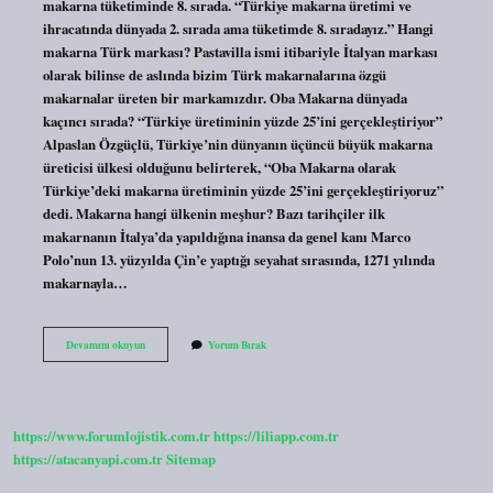
makarna tüketiminde 8. sırada. “Türkiye makarna üretimi ve
ihracatında dünyada 2. sırada ama tüketimde 8. sıradayız.” Hangi
makarna Türk markası? Pastavilla ismi itibariyle İtalyan markası
olarak bilinse de aslında bizim Türk makarnalarına özgü
makarnalar üreten bir markamızdır. Oba Makarna dünyada
kaçıncı sırada? “Türkiye üretiminin yüzde 25’ini gerçekleştiriyor”
Alpaslan Özgüçlü, Türkiye’nin dünyanın üçüncü büyük makarna
üreticisi ülkesi olduğunu belirterek, “Oba Makarna olarak
Türkiye’deki makarna üretiminin yüzde 25’ini gerçekleştiriyoruz”
dedi. Makarna hangi ülkenin meşhur? Bazı tarihçiler ilk
makarnanın İtalya’da yapıldığına inansa da genel kanı Marco
Polo’nun 13. yüzyılda Çin’e yaptığı seyahat sırasında, 1271 yılında
makarnayla…
Dünyanın
Devamını okuyun
Yorum Bırak
En
Büyük
Makarna
Üreticisi
Kim
https://www.forumlojistik.com.tr
https://liliapp.com.tr
https://atacanyapi.com.tr
Sitemap