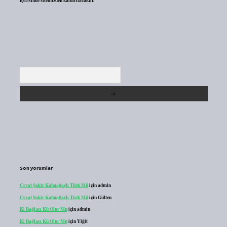
içerisinde sitemizden kaldırılacaktır.
Arama
Son yorumlar
Cevat Şakir Kabaağaçlı Türk Mü
için
admin
Cevat Şakir Kabaağaçlı Türk Mü
için
Gülten
Ki Bağlacı Kü Olur Mu
için
admin
Ki Bağlacı Kü Olur Mu
için
Yiğit