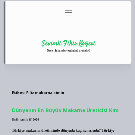
menüyü
Anasayfa
Gizlilik Politikası
Yasal Uyarı
aç
Hakkımızda
Sevimli Fikir Köşesi
Neşeli hikayelerle gününü aydınlat!
Etiket:
Filiz makarna kimin
Dünyanın En Büyük Makarna Üreticisi Kim
Tarih: Aralık 15, 2024
Türkiye makarna üretiminde dünyada kaçıncı sırada? Türkiye