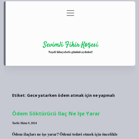
menüyü
Anasayfa
Gizlilik Politikası
Yasal Uyarı
aç
Hakkımızda
Sevimli Fikir Köşesi
Neşeli hikayelerle gününü aydınlat!
Etiket:
Gece yatarken ödem atmak için ne yapmalı
Ödem Söktürücü Ilaç Ne Işe Yarar
Tarih: Ekim 9, 2024
Ödem ilaçları ne işe yarar? Ödemi tedavi etmek için öncelikle