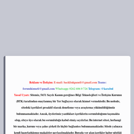
ttps://tulipbett.net/
Reklam ve İletişim:
E-mail:
backlinkpaneli@gmail.com
Teams:
forumhizmeti@gmail.com
Whatsapp: 0262 606 0 726
Telegram: @karabul
Yasal Uyarı:
Sitemiz, 5651 Sayılı Kanun gereğince Bilgi Teknolojileri ve İletişim Kurumu
(BTK) tarafından onaylanmış bir Yer Sağlayıcı olarak hizmet vermektedir. Bu nedenle,
sitedeki içerikleri proaktif olarak denetleme veya araştırma yükümlülüğümüz
bulunmamaktadır. Ancak, üyelerimiz yazdıkları içeriklerin sorumluluğunu taşımakta
olup, siteye üye olarak bu sorumluluğu kabul etmiş sayılırlar. Bu internet sitesi, herhangi
bir marka, kurum veya şahıs şirketi ile hiçbir bağlantısı bulunmamaktadır. Sitede yalnızca
kendi hazırladığımız makaleler paylaşılmaktadır. Burada yer alan içerikler haber niteliği