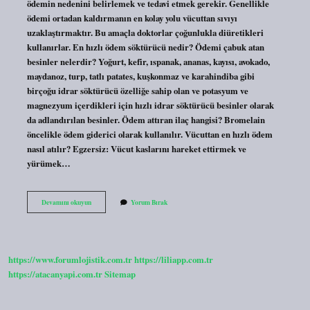
ödemin nedenini belirlemek ve tedavi etmek gerekir. Genellikle
ödemi ortadan kaldırmanın en kolay yolu vücuttan sıvıyı
uzaklaştırmaktır. Bu amaçla doktorlar çoğunlukla diüretikleri
kullanırlar. En hızlı ödem söktürücü nedir? Ödemi çabuk atan
besinler nelerdir? Yoğurt, kefir, ıspanak, ananas, kayısı, avokado,
maydanoz, turp, tatlı patates, kuşkonmaz ve karahindiba gibi
birçoğu idrar söktürücü özelliğe sahip olan ve potasyum ve
magnezyum içerdikleri için hızlı idrar söktürücü besinler olarak
da adlandırılan besinler. Ödem attıran ilaç hangisi? Bromelain
öncelikle ödem giderici olarak kullanılır. Vücuttan en hızlı ödem
nasıl atılır? Egzersiz: Vücut kaslarını hareket ettirmek ve
yürümek…
Ödem
Devamını okuyun
Yorum Bırak
Söktürücü
Ilaç
Ne
Işe
Yarar
https://www.forumlojistik.com.tr
https://liliapp.com.tr
https://atacanyapi.com.tr
Sitemap