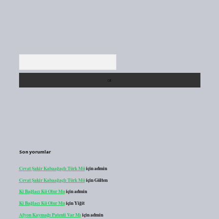
Arama
Son yorumlar
Cevat Şakir Kabaağaçlı Türk Mü
için
admin
Cevat Şakir Kabaağaçlı Türk Mü
için
Gülten
Ki Bağlacı Kü Olur Mu
için
admin
Ki Bağlacı Kü Olur Mu
için
Yiğit
Afyon Kaymağı Patenti Var Mı
için
admin