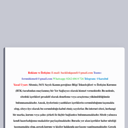
s://tulipbett.net/
Reklam ve İletişim:
E-mail:
backlinkpaneli@gmail.com
Teams:
forumhizmeti@gmail.com
Whatsapp: 0262 606 0 726
Telegram: @karabul
Yasal Uyarı:
Sitemiz, 5651 Sayılı Kanun gereğince Bilgi Teknolojileri ve İletişim Kurumu
(BTK) tarafından onaylanmış bir Yer Sağlayıcı olarak hizmet vermektedir. Bu nedenle,
sitedeki içerikleri proaktif olarak denetleme veya araştırma yükümlülüğümüz
bulunmamaktadır. Ancak, üyelerimiz yazdıkları içeriklerin sorumluluğunu taşımakta
olup, siteye üye olarak bu sorumluluğu kabul etmiş sayılırlar. Bu internet sitesi, herhangi
bir marka, kurum veya şahıs şirketi ile hiçbir bağlantısı bulunmamaktadır. Sitede yalnızca
kendi hazırladığımız makaleler paylaşılmaktadır. Burada yer alan içerikler haber niteliği
taşımamakta olup, gerçek kurum ve kişiler hakkında paylaşım yapılmamaktadır. Gerçek