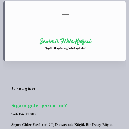
menüyü
Anasayfa
Gizlilik Politikası
Yasal Uyarı
aç
Hakkımızda
Sevimli Fikir Köşesi
Neşeli hikayelerle gününü aydınlat!
Etiket:
gider
Sigara gider yazılır mı ?
Tarih: Ekim 21, 2025
Sigara Gider Yazılır mı? İş Dünyasında Küçük Bir Detay, Büyük