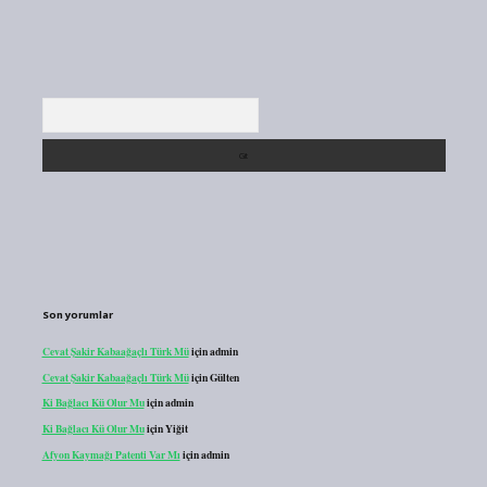
Arama
Son yorumlar
Cevat Şakir Kabaağaçlı Türk Mü
için
admin
Cevat Şakir Kabaağaçlı Türk Mü
için
Gülten
Ki Bağlacı Kü Olur Mu
için
admin
Ki Bağlacı Kü Olur Mu
için
Yiğit
Afyon Kaymağı Patenti Var Mı
için
admin