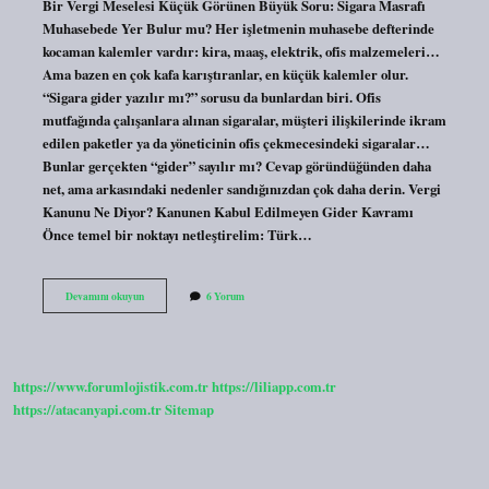
Bir Vergi Meselesi Küçük Görünen Büyük Soru: Sigara Masrafı
Muhasebede Yer Bulur mu? Her işletmenin muhasebe defterinde
kocaman kalemler vardır: kira, maaş, elektrik, ofis malzemeleri…
Ama bazen en çok kafa karıştıranlar, en küçük kalemler olur.
“Sigara gider yazılır mı?” sorusu da bunlardan biri. Ofis
mutfağında çalışanlara alınan sigaralar, müşteri ilişkilerinde ikram
edilen paketler ya da yöneticinin ofis çekmecesindeki sigaralar…
Bunlar gerçekten “gider” sayılır mı? Cevap göründüğünden daha
net, ama arkasındaki nedenler sandığınızdan çok daha derin. Vergi
Kanunu Ne Diyor? Kanunen Kabul Edilmeyen Gider Kavramı
Önce temel bir noktayı netleştirelim: Türk…
Sigara
Devamını okuyun
6 Yorum
gider
yazılır
mı
?
https://www.forumlojistik.com.tr
https://liliapp.com.tr
https://atacanyapi.com.tr
Sitemap