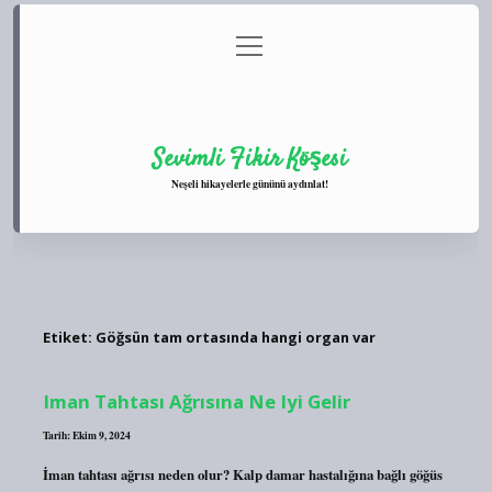
menüyü
Anasayfa
Gizlilik Politikası
Yasal Uyarı
aç
Hakkımızda
Sevimli Fikir Köşesi
Neşeli hikayelerle gününü aydınlat!
Etiket:
Göğsün tam ortasında hangi organ var
Iman Tahtası Ağrısına Ne Iyi Gelir
Tarih: Ekim 9, 2024
İman tahtası ağrısı neden olur? Kalp damar hastalığına bağlı göğüs