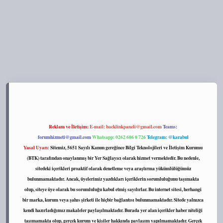
s://tulipbett.net/
Reklam ve İletişim:
E-mail:
backlinkpaneli@gmail.com
Teams:
forumhizmeti@gmail.com
Whatsapp: 0262 606 0 726
Telegram: @karabul
Yasal Uyarı:
Sitemiz, 5651 Sayılı Kanun gereğince Bilgi Teknolojileri ve İletişim Kurumu
(BTK) tarafından onaylanmış bir Yer Sağlayıcı olarak hizmet vermektedir. Bu nedenle,
sitedeki içerikleri proaktif olarak denetleme veya araştırma yükümlülüğümüz
bulunmamaktadır. Ancak, üyelerimiz yazdıkları içeriklerin sorumluluğunu taşımakta
olup, siteye üye olarak bu sorumluluğu kabul etmiş sayılırlar. Bu internet sitesi, herhangi
bir marka, kurum veya şahıs şirketi ile hiçbir bağlantısı bulunmamaktadır. Sitede yalnızca
kendi hazırladığımız makaleler paylaşılmaktadır. Burada yer alan içerikler haber niteliği
taşımamakta olup, gerçek kurum ve kişiler hakkında paylaşım yapılmamaktadır. Gerçek