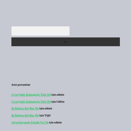
Arama
Son yorumlar
Cevat Şakir Kabaağaçlı Türk Mü
için
admin
Cevat Şakir Kabaağaçlı Türk Mü
için
Gülten
Ki Bağlacı Kü Olur Mu
için
admin
Ki Bağlacı Kü Olur Mu
için
Yiğit
Afyon Kaymağı Patenti Var Mı
için
admin