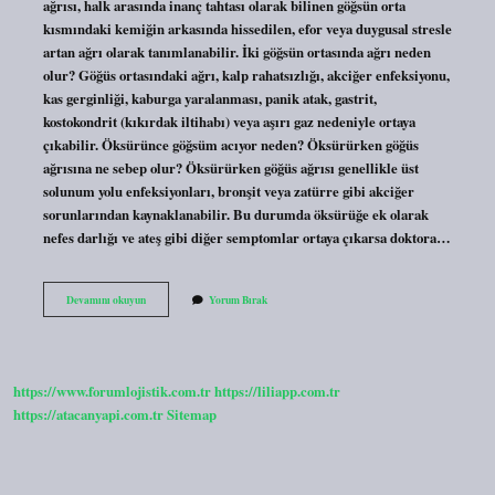
ağrısı, halk arasında inanç tahtası olarak bilinen göğsün orta
kısmındaki kemiğin arkasında hissedilen, efor veya duygusal stresle
artan ağrı olarak tanımlanabilir. İki göğsün ortasında ağrı neden
olur? Göğüs ortasındaki ağrı, kalp rahatsızlığı, akciğer enfeksiyonu,
kas gerginliği, kaburga yaralanması, panik atak, gastrit,
kostokondrit (kıkırdak iltihabı) veya aşırı gaz nedeniyle ortaya
çıkabilir. Öksürünce göğsüm acıyor neden? Öksürürken göğüs
ağrısına ne sebep olur? Öksürürken göğüs ağrısı genellikle üst
solunum yolu enfeksiyonları, bronşit veya zatürre gibi akciğer
sorunlarından kaynaklanabilir. Bu durumda öksürüğe ek olarak
nefes darlığı ve ateş gibi diğer semptomlar ortaya çıkarsa doktora…
Iman
Devamını okuyun
Yorum Bırak
Tahtası
Ağrısına
Ne
Iyi
Gelir
https://www.forumlojistik.com.tr
https://liliapp.com.tr
https://atacanyapi.com.tr
Sitemap