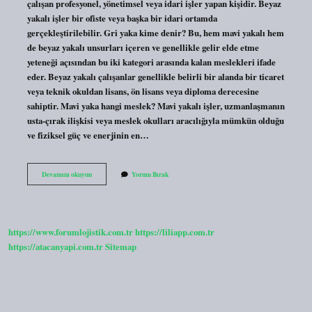
çalışan profesyonel, yönetimsel veya idari işler yapan kişidir. Beyaz
yakalı işler bir ofiste veya başka bir idari ortamda
gerçekleştirilebilir. Gri yaka kime denir? Bu, hem mavi yakalı hem
de beyaz yakalı unsurları içeren ve genellikle gelir elde etme
yeteneği açısından bu iki kategori arasında kalan meslekleri ifade
eder. Beyaz yakalı çalışanlar genellikle belirli bir alanda bir ticaret
veya teknik okuldan lisans, ön lisans veya diploma derecesine
sahiptir. Mavi yaka hangi meslek? Mavi yakalı işler, uzmanlaşmanın
usta-çırak ilişkisi veya meslek okulları aracılığıyla mümkün olduğu
ve fiziksel güç ve enerjinin en…
Mavi
Devamını okuyun
Yorum Bırak
Yakalı
Kime
Denir
https://www.forumlojistik.com.tr
https://liliapp.com.tr
https://atacanyapi.com.tr
Sitemap