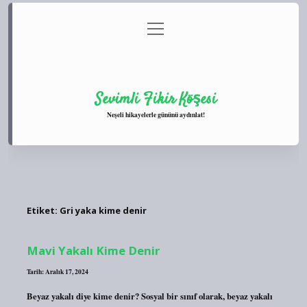
menüyü
Anasayfa
Gizlilik Politikası
Yasal Uyarı
aç
Hakkımızda
Sevimli Fikir Köşesi
Neşeli hikayelerle gününü aydınlat!
Etiket:
Gri yaka kime denir
Mavi Yakalı Kime Denir
Tarih: Aralık 17, 2024
Beyaz yakalı diye kime denir? Sosyal bir sınıf olarak, beyaz yakalı