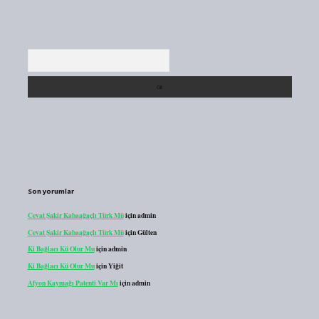
Arama
Son yorumlar
Cevat Şakir Kabaağaçlı Türk Mü
için
admin
Cevat Şakir Kabaağaçlı Türk Mü
için
Gülten
Ki Bağlacı Kü Olur Mu
için
admin
Ki Bağlacı Kü Olur Mu
için
Yiğit
Afyon Kaymağı Patenti Var Mı
için
admin