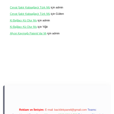
Cevat Şakir Kabaağaçlı Türk Mü
için
admin
Cevat Şakir Kabaağaçlı Türk Mü
için
Gülten
Ki Bağlacı Kü Olur Mu
için
admin
Ki Bağlacı Kü Olur Mu
için
Yiğit
Afyon Kaymağı Patenti Var Mı
için
admin
Reklam ve İletişim:
E-mail:
backlinkpaneli@gmail.com
Teams: