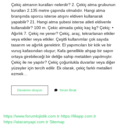
Çekiç atmanın kuralları nelerdir? 2. Çekiç atma grubunun
kuralları 2.135 metre çapında olmalıdır. Hangi atma
branşında sporcu isterse atışını eldiven kullanarak
yapabilir? 21. Hangi atma şubesi isterse atleti eldivenle
kullanabilir? 100 m. Çekic atmada çekiç kaç kg? Çekiç: •
Ağırlık 7. Çekiç ne yener? Çekiç, araç, tekrarlanan etkiler
veya etkiler veya etkiler. Çeşitli kullanımlar çok sayıda
tasarım ve ağırlık gerektirir. El yapımcıları bir kök ve bir
vuruş kafasından oluşur; Kafa genellikle ahşap bir sapın
ortaya girebileceği bir deliğe sahip metalden yapılmıştır.
Çekiç ile ne yapılır? Çekiç çoğunlukla duvarlar veya diğer
yüzeyler için tercih edilir. Ek olarak, çekiç farklı metalleri
ezmek…
Çekiç
Devamını okuyun
Yorum Bırak
Atmada
Eldiven
Kullanılır
Mı
https://www.forumlojistik.com.tr
https://liliapp.com.tr
https://atacanyapi.com.tr
Sitemap