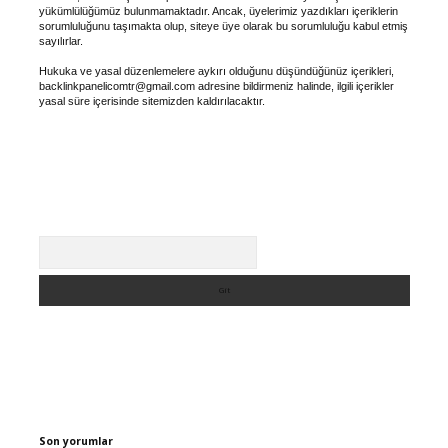
yükümlülüğümüz bulunmamaktadır. Ancak, üyelerimiz yazdıkları içeriklerin
sorumluluğunu taşımakta olup, siteye üye olarak bu sorumluluğu kabul etmiş
sayılırlar.
Hukuka ve yasal düzenlemelere aykırı olduğunu düşündüğünüz içerikleri,
backlinkpanelicomtr@gmail.com
adresine bildirmeniz halinde, ilgili içerikler
yasal süre içerisinde sitemizden kaldırılacaktır.
Arama
Son yorumlar