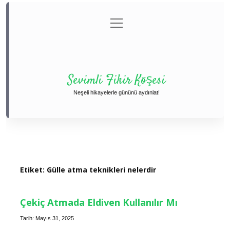
menüyü
Anasayfa
Gizlilik Politikası
Yasal Uyarı
aç
Hakkımızda
Sevimli Fikir Köşesi
Neşeli hikayelerle gününü aydınlat!
Etiket:
Gülle atma teknikleri nelerdir
Çekiç Atmada Eldiven Kullanılır Mı
Tarih: Mayıs 31, 2025