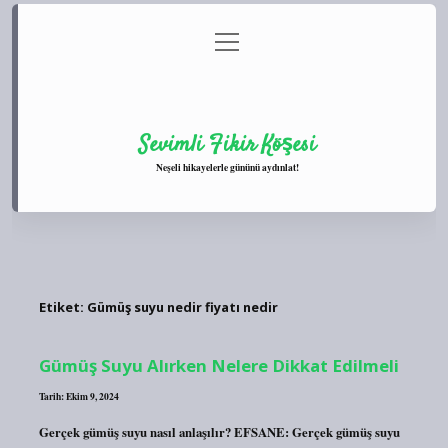
menüyü
Anasayfa
Gizlilik Politikası
Yasal Uyarı
aç
Hakkımızda
Sevimli Fikir Köşesi
Neşeli hikayelerle gününü aydınlat!
Etiket:
Gümüş suyu nedir fiyatı nedir
Gümüş Suyu Alırken Nelere Dikkat Edilmeli
Tarih: Ekim 9, 2024
Gerçek gümüş suyu nasıl anlaşılır? EFSANE: Gerçek gümüş suyu