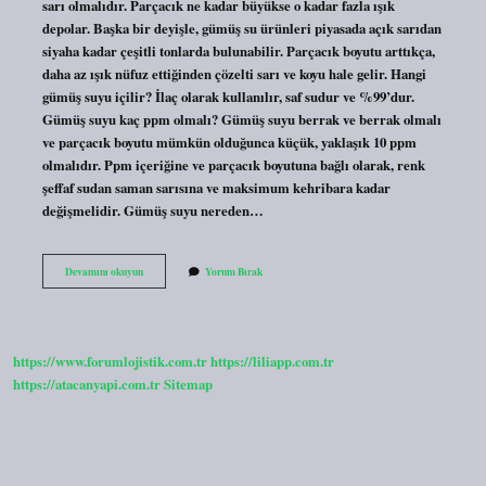
sarı olmalıdır. Parçacık ne kadar büyükse o kadar fazla ışık
depolar. Başka bir deyişle, gümüş su ürünleri piyasada açık sarıdan
siyaha kadar çeşitli tonlarda bulunabilir. Parçacık boyutu arttıkça,
daha az ışık nüfuz ettiğinden çözelti sarı ve koyu hale gelir. Hangi
gümüş suyu içilir? İlaç olarak kullanılır, saf sudur ve %99’dur.
Gümüş suyu kaç ppm olmalı? Gümüş suyu berrak ve berrak olmalı
ve parçacık boyutu mümkün olduğunca küçük, yaklaşık 10 ppm
olmalıdır. Ppm içeriğine ve parçacık boyutuna bağlı olarak, renk
şeffaf sudan saman sarısına ve maksimum kehribara kadar
değişmelidir. Gümüş suyu nereden…
Gümüş
Devamını okuyun
Yorum Bırak
Suyu
Alırken
Nelere
Dikkat
Edilmeli
https://www.forumlojistik.com.tr
https://liliapp.com.tr
https://atacanyapi.com.tr
Sitemap