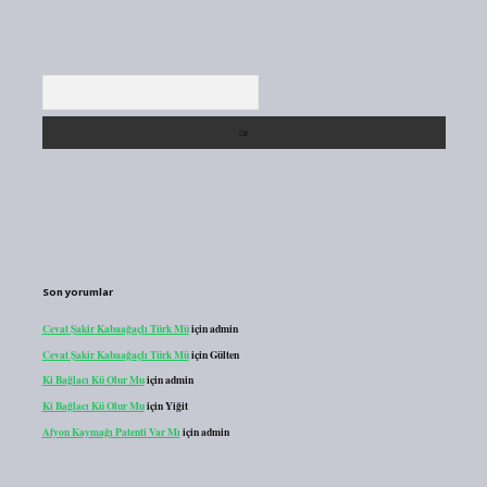
Arama
Son yorumlar
Cevat Şakir Kabaağaçlı Türk Mü
için
admin
Cevat Şakir Kabaağaçlı Türk Mü
için
Gülten
Ki Bağlacı Kü Olur Mu
için
admin
Ki Bağlacı Kü Olur Mu
için
Yiğit
Afyon Kaymağı Patenti Var Mı
için
admin