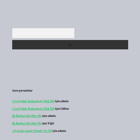
Arama
Son yorumlar
Cevat Şakir Kabaağaçlı Türk Mü
için
admin
Cevat Şakir Kabaağaçlı Türk Mü
için
Gülten
Ki Bağlacı Kü Olur Mu
için
admin
Ki Bağlacı Kü Olur Mu
için
Yiğit
Afyon Kaymağı Patenti Var Mı
için
admin