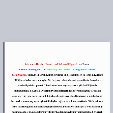
://tulipbett.net/
Reklam ve İletişim:
E-mail:
backlinkpaneli@gmail.com
Teams:
forumhizmeti@gmail.com
Whatsapp: 0262 606 0 726
Telegram: @karabul
Yasal Uyarı:
Sitemiz, 5651 Sayılı Kanun gereğince Bilgi Teknolojileri ve İletişim Kurumu
(BTK) tarafından onaylanmış bir Yer Sağlayıcı olarak hizmet vermektedir. Bu nedenle,
sitedeki içerikleri proaktif olarak denetleme veya araştırma yükümlülüğümüz
bulunmamaktadır. Ancak, üyelerimiz yazdıkları içeriklerin sorumluluğunu taşımakta
olup, siteye üye olarak bu sorumluluğu kabul etmiş sayılırlar. Bu internet sitesi, herhangi
bir marka, kurum veya şahıs şirketi ile hiçbir bağlantısı bulunmamaktadır. Sitede yalnızca
kendi hazırladığımız makaleler paylaşılmaktadır. Burada yer alan içerikler haber niteliği
taşımamakta olup, gerçek kurum ve kişiler hakkında paylaşım yapılmamaktadır. Gerçek