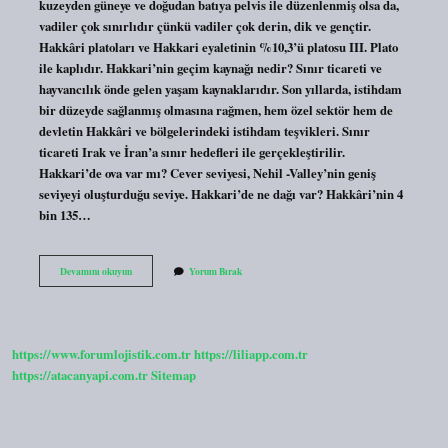
kuzeyden güneye ve doğudan batıya pelvis ile düzenlenmiş olsa da,
vadiler çok sınırlıdır çünkü vadiler çok derin, dik ve gençtir.
Hakkâri platoları ve Hakkari eyaletinin %10,3’ü platosu III. Plato
ile kaplıdır. Hakkari’nin geçim kaynağı nedir? Sınır ticareti ve
hayvancılık önde gelen yaşam kaynaklarıdır. Son yıllarda, istihdam
bir düzeyde sağlanmış olmasına rağmen, hem özel sektör hem de
devletin Hakkâri ve bölgelerindeki istihdam teşvikleri. Sınır
ticareti Irak ve İran’a sınır hedefleri ile gerçekleştirilir.
Hakkari’de ova var mı? Cever seviyesi, Nehil -Valley’nin geniş
seviyeyi oluşturduğu seviye. Hakkari’de ne dağı var? Hakkâri’nin 4
bin 135…
Hakkâride
Devamını okuyun
Yorum Bırak
Plato
Var
Mı
https://www.forumlojistik.com.tr
https://liliapp.com.tr
https://atacanyapi.com.tr
Sitemap