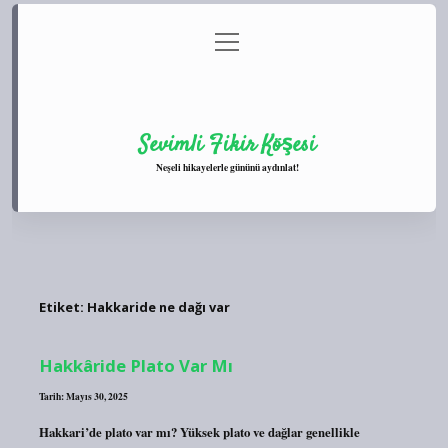
menüyü
Anasayfa
Gizlilik Politikası
Yasal Uyarı
aç
Hakkımızda
Sevimli Fikir Köşesi
Neşeli hikayelerle gününü aydınlat!
Etiket:
Hakkaride ne dağı var
Hakkâride Plato Var Mı
Tarih: Mayıs 30, 2025
Hakkari’de plato var mı? Yüksek plato ve dağlar genellikle