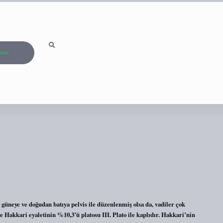
ızda
güneye ve doğudan batıya pelvis ile düzenlenmiş olsa da, vadiler çok
ve Hakkari eyaletinin %10,3’ü platosu III. Plato ile kaplıdır. Hakkari’nin