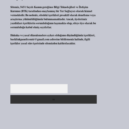
Sitemiz, 5651 Sayılı Kanun gereğince Bilgi Teknolojileri ve İletişim
Kurumu (BTK) tarafından onaylanmış bir Yer Sağlayıcı olarak hizmet
vermektedir. Bu nedenle, sitedeki içerikleri proaktif olarak denetleme veya
araştırma yükümlülüğümüz bulunmamaktadır. Ancak, üyelerimiz
yazdıkları içeriklerin sorumluluğunu taşımakta olup, siteye üye olarak bu
sorumluluğu kabul etmiş sayılırlar.
Hukuka ve yasal düzenlemelere aykırı olduğunu düşündüğünüz içerikleri,
backlinkpanelicomtr@gmail.com
adresine bildirmeniz halinde, ilgili
içerikler yasal süre içerisinde sitemizden kaldırılacaktır.
Arama