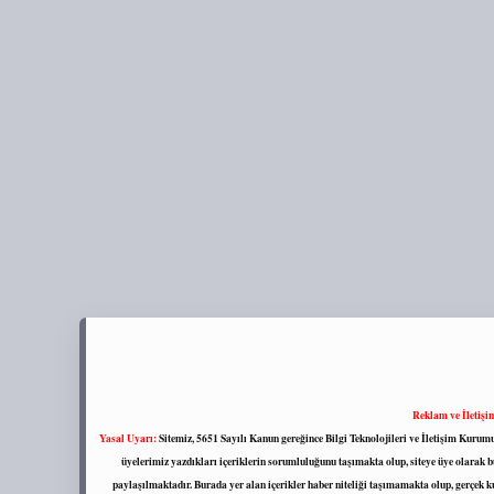
Reklam ve İletişi
Yasal Uyarı:
Sitemiz, 5651 Sayılı Kanun gereğince Bilgi Teknolojileri ve İletişim Kuru
üyelerimiz yazdıkları içeriklerin sorumluluğunu taşımakta olup, siteye üye olarak bu
paylaşılmaktadır. Burada yer alan içerikler haber niteliği taşımamakta olup, gerçek 