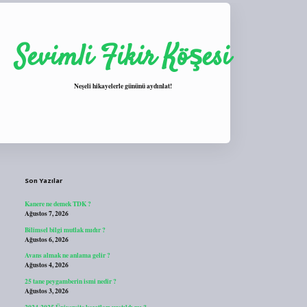
Sevimli Fikir Köşesi
Neşeli hikayelerle gününü aydınlat!
Sidebar
https://tulipbett.net/
Son Yazılar
Kanere ne demek TDK ?
Ağustos 7, 2026
Bilimsel bilgi mutlak mıdır ?
Ağustos 6, 2026
Avans almak ne anlama gelir ?
Ağustos 4, 2026
25 tane peygamberin ismi nedir ?
Ağustos 3, 2026
2024-2025 Üniversite kayıtları uzatıldı mı ?