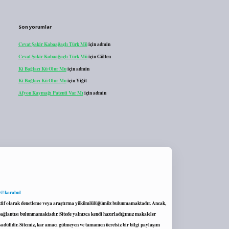
Son yorumlar
Cevat Şakir Kabaağaçlı Türk Mü
için
admin
Cevat Şakir Kabaağaçlı Türk Mü
için
Gülten
Ki Bağlacı Kü Olur Mu
için
admin
Ki Bağlacı Kü Olur Mu
için
Yiğit
Afyon Kaymağı Patenti Var Mı
için
admin
 @karabul
proaktif olarak denetleme veya araştırma yükümlülüğümüz bulunmamaktadır. Ancak,
r bağlantısı bulunmamaktadır. Sitede yalnızca kendi hazırladığımız makaleler
sadüfidir. Sitemiz, kar amacı gütmeyen ve tamamen ücretsiz bir bilgi paylaşım