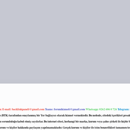
m:
E-mail:
backlinkpaneli@gmail.com
Teams:
forumhizmeti@gmail.com
Whatsapp: 0262 606 0 726
Telegram:
mu (BTK) tarafından onaylanmış bir Yer Sağlayıcı olarak hizmet vermektedir. Bu nedenle, sitedeki içerikleri 
 sorumluluğu kabul etmiş sayılırlar. Bu internet sitesi, herhangi bir marka, kurum veya şahıs şirketi ile hiçbi
kurum ve kişiler hakkında paylaşım yapılmamaktadır. Gerçek kurum ve kişiler ile isim benzerlikleri tamamen te