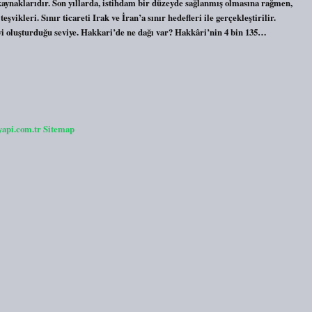
kaynaklarıdır. Son yıllarda, istihdam bir düzeyde sağlanmış olmasına rağmen,
ikleri. Sınır ticareti Irak ve İran’a sınır hedefleri ile gerçekleştirilir.
eyi oluşturduğu seviye. Hakkari’de ne dağı var? Hakkâri’nin 4 bin 135…
yapi.com.tr
Sitemap