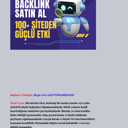
Reklam ve İletişim:
Skype: live:.cid.575569c608265c69
Yasal Uyarı:
Bu internet sitesi, herhangi bir marka, kurum veya şahıs
şirketi ile hiçbir bağlantısı bulunmamaktadır. Sitede yalnızca kendi
hazırladığımız makaleler paylaşılmaktadır. Burada yer alan içerikler
haber niteliği taşımamakta olup, gerçek kurum ve kişiler hakkında
paylaşım yapılmamaktadır. Gerçek kurum ve kişiler ile isim benzerlikleri
tamamen tesadüfidir. Sitemizdeki bilgiler taslak halindedir ve tavsiye
niteliği taşımazlar.