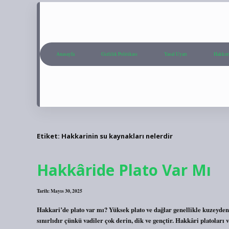
Anasayfa
Gizlilik Politikası
Yasal Uyarı
Hakkım
Etiket:
Hakkarinin su kaynakları nelerdir
Hakkâride Plato Var Mı
Tarih: Mayıs 30, 2025
Hakkari’de plato var mı? Yüksek plato ve dağlar genellikle kuzeyden 
sınırlıdır çünkü vadiler çok derin, dik ve gençtir. Hakkâri platoları 