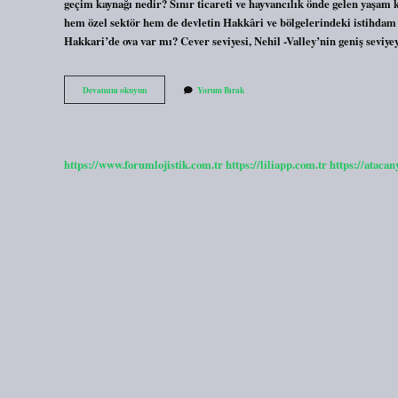
geçim kaynağı nedir? Sınır ticareti ve hayvancılık önde gelen yaşam 
hem özel sektör hem de devletin Hakkâri ve bölgelerindeki istihdam teşv
Hakkari’de ova var mı? Cever seviyesi, Nehil -Valley’nin geniş seviy
Hakkâride
Devamını okuyun
Yorum Bırak
Plato
Var
Mı
https://www.forumlojistik.com.tr
https://liliapp.com.tr
https://atacan