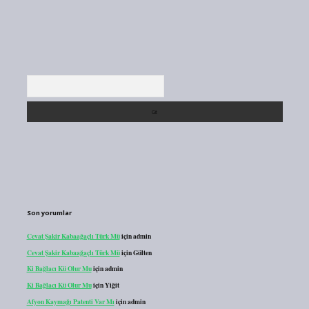
Arama
Son yorumlar
Cevat Şakir Kabaağaçlı Türk Mü
için
admin
Cevat Şakir Kabaağaçlı Türk Mü
için
Gülten
Ki Bağlacı Kü Olur Mu
için
admin
Ki Bağlacı Kü Olur Mu
için
Yiğit
Afyon Kaymağı Patenti Var Mı
için
admin