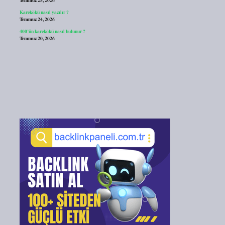
Temmuz 25, 2026
Karekökü nasıl yazılır ?
Temmuz 24, 2026
400’ün karekökü nasıl bulunur ?
Temmuz 20, 2026