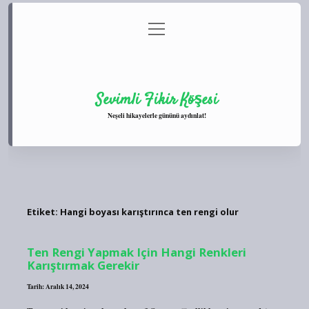
menüyü
Anasayfa
Gizlilik Politikası
Yasal Uyarı
aç
Hakkımızda
Sevimli Fikir Köşesi
Neşeli hikayelerle gününü aydınlat!
Etiket:
Hangi boyası karıştırınca ten rengi olur
Ten Rengi Yapmak Için Hangi Renkleri
Karıştırmak Gerekir
Tarih: Aralık 14, 2024