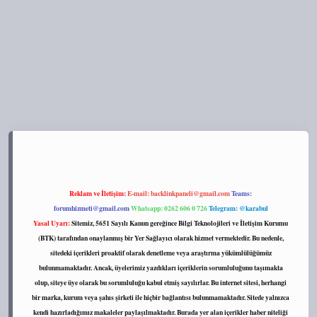
://tulipbett.net/
Reklam ve İletişim:
E-mail:
backlinkpaneli@gmail.com
Teams:
forumhizmeti@gmail.com
Whatsapp: 0262 606 0 726
Telegram: @karabul
Yasal Uyarı:
Sitemiz, 5651 Sayılı Kanun gereğince Bilgi Teknolojileri ve İletişim Kurumu
(BTK) tarafından onaylanmış bir Yer Sağlayıcı olarak hizmet vermektedir. Bu nedenle,
sitedeki içerikleri proaktif olarak denetleme veya araştırma yükümlülüğümüz
bulunmamaktadır. Ancak, üyelerimiz yazdıkları içeriklerin sorumluluğunu taşımakta
olup, siteye üye olarak bu sorumluluğu kabul etmiş sayılırlar. Bu internet sitesi, herhangi
bir marka, kurum veya şahıs şirketi ile hiçbir bağlantısı bulunmamaktadır. Sitede yalnızca
kendi hazırladığımız makaleler paylaşılmaktadır. Burada yer alan içerikler haber niteliği