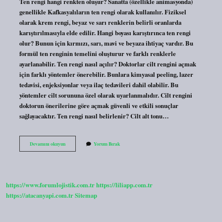
Ten rengi hangi renkten oluşur? Sanatta (özellikle animasyonda)
genellikle Kafkasyalıların ten rengi olarak kullanılır. Fiziksel
olarak krem ​​rengi, beyaz ve sarı renklerin belirli oranlarda
karıştırılmasıyla elde edilir. Hangi boyası karıştırınca ten rengi
olur? Bunun için kırmızı, sarı, mavi ve beyaza ihtiyaç vardır. Bu
formül ten renginin temelini oluşturur ve farklı renklerle
ayarlanabilir. Ten rengi nasıl açılır? Doktorlar cilt rengini açmak
için farklı yöntemler önerebilir. Bunlara kimyasal peeling, lazer
tedavisi, enjeksiyonlar veya ilaç tedavileri dahil olabilir. Bu
yöntemler cilt sorununa özel olarak uyarlanmalıdır. Cilt rengini
doktorun önerilerine göre açmak güvenli ve etkili sonuçlar
sağlayacaktır. Ten rengi nasıl belirlenir? Cilt alt tonu…
Ten
Devamını okuyun
Yorum Bırak
Rengi
Yapmak
Için
Hangi
Renkleri
https://www.forumlojistik.com.tr
https://liliapp.com.tr
Karıştırmak
Gerekir
https://atacanyapi.com.tr
Sitemap