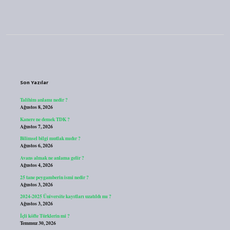
Sidebar
Son Yazılar
Talihim anlamı nedir ?
Ağustos 8, 2026
Kanere ne demek TDK ?
Ağustos 7, 2026
Bilimsel bilgi mutlak mıdır ?
Ağustos 6, 2026
Avans almak ne anlama gelir ?
Ağustos 4, 2026
25 tane peygamberin ismi nedir ?
Ağustos 3, 2026
2024-2025 Üniversite kayıtları uzatıldı mı ?
Ağustos 3, 2026
İçli köfte Türklerin mi ?
Temmuz 30, 2026