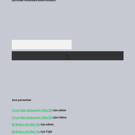
içerisinde sitemizden kaldırılacaktır.
Arama
Son yorumlar
Cevat Şakir Kabaağaçlı Türk Mü
için
admin
Cevat Şakir Kabaağaçlı Türk Mü
için
Gülten
Ki Bağlacı Kü Olur Mu
için
admin
Ki Bağlacı Kü Olur Mu
için
Yiğit