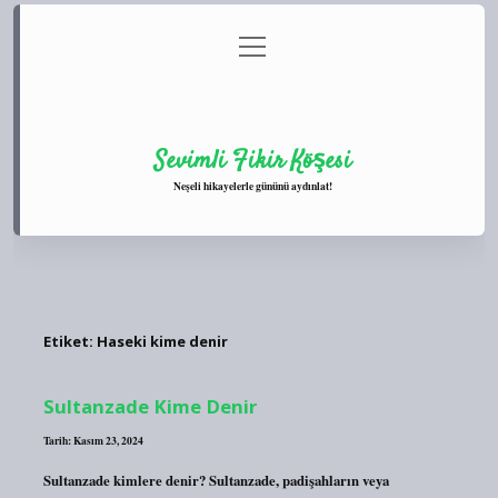
menüyü
Anasayfa
Gizlilik Politikası
Yasal Uyarı
aç
Hakkımızda
Sevimli Fikir Köşesi
Neşeli hikayelerle gününü aydınlat!
Etiket:
Haseki kime denir
Sultanzade Kime Denir
Tarih: Kasım 23, 2024
Sultanzade kimlere denir? Sultanzade, padişahların veya