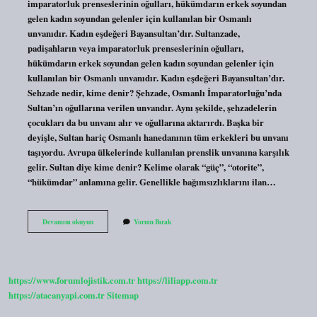
imparatorluk prenseslerinin oğulları, hükümdarın erkek soyundan
gelen kadın soyundan gelenler için kullanılan bir Osmanlı
unvanıdır. Kadın eşdeğeri Bayansultan’dır. Sultanzade,
padişahların veya imparatorluk prenseslerinin oğulları,
hükümdarın erkek soyundan gelen kadın soyundan gelenler için
kullanılan bir Osmanlı unvanıdır. Kadın eşdeğeri Bayansultan’dır.
Sehzade nedir, kime denir? Şehzade, Osmanlı İmparatorluğu’nda
Sultan’ın oğullarına verilen unvandır. Aynı şekilde, şehzadelerin
çocukları da bu unvanı alır ve oğullarına aktarırdı. Başka bir
deyişle, Sultan hariç Osmanlı hanedanının tüm erkekleri bu unvanı
taşıyordu. Avrupa ülkelerinde kullanılan prenslik unvanına karşılık
gelir. Sultan diye kime denir? Kelime olarak “güç”, “otorite”,
“hükümdar” anlamına gelir. Genellikle bağımsızlıklarını ilan…
Sultanzade
Devamını okuyun
Yorum Bırak
Kime
Denir
https://www.forumlojistik.com.tr
https://liliapp.com.tr
https://atacanyapi.com.tr
Sitemap