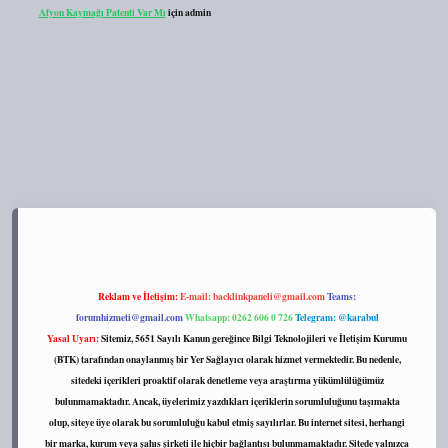
Afyon Kaymağı Patenti Var Mı
için
admin
://tulipbett.net/
Reklam ve İletişim:
E-mail:
backlinkpaneli@gmail.com
Teams:
forumhizmeti@gmail.com
Whatsapp: 0262 606 0 726
Telegram: @karabul
Yasal Uyarı:
Sitemiz, 5651 Sayılı Kanun gereğince Bilgi Teknolojileri ve İletişim Kurumu
(BTK) tarafından onaylanmış bir Yer Sağlayıcı olarak hizmet vermektedir. Bu nedenle,
sitedeki içerikleri proaktif olarak denetleme veya araştırma yükümlülüğümüz
bulunmamaktadır. Ancak, üyelerimiz yazdıkları içeriklerin sorumluluğunu taşımakta
olup, siteye üye olarak bu sorumluluğu kabul etmiş sayılırlar. Bu internet sitesi, herhangi
bir marka, kurum veya şahıs şirketi ile hiçbir bağlantısı bulunmamaktadır. Sitede yalnızca