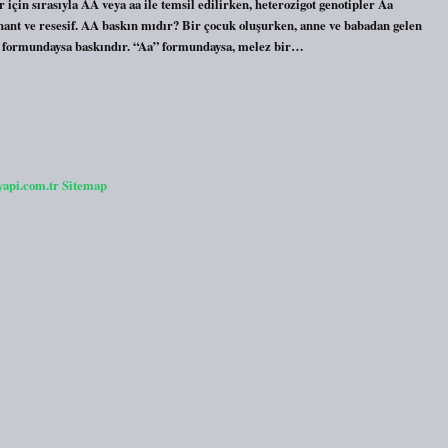
için sırasıyla AA veya aa ile temsil edilirken, heterozigot genotipler Aa
minant ve resesif. AA baskın mıdır? Bir çocuk oluşurken, anne ve babadan gelen
A” formundaysa baskındır. “Aa” formundaysa, melez bir…
yapi.com.tr
Sitemap