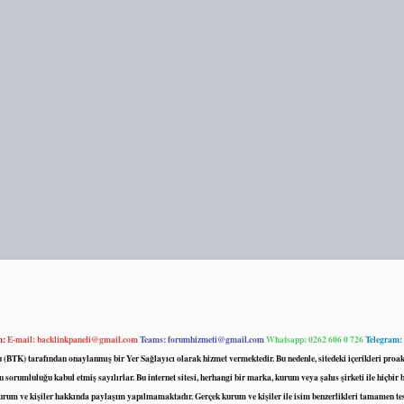
m:
E-mail:
backlinkpaneli@gmail.com
Teams:
forumhizmeti@gmail.com
Whatsapp: 0262 606 0 726
Telegram:
mu (BTK) tarafından onaylanmış bir Yer Sağlayıcı olarak hizmet vermektedir. Bu nedenle, sitedeki içerikleri 
 sorumluluğu kabul etmiş sayılırlar. Bu internet sitesi, herhangi bir marka, kurum veya şahıs şirketi ile hiçbi
kurum ve kişiler hakkında paylaşım yapılmamaktadır. Gerçek kurum ve kişiler ile isim benzerlikleri tamamen te