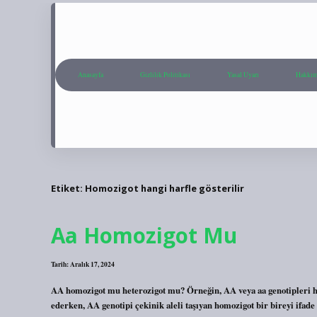
Anasayfa
Gizlilik Politikası
Yasal Uyarı
Hakkım
Etiket:
Homozigot hangi harfle gösterilir
Aa Homozigot Mu
Tarih: Aralık 17, 2024
AA homozigot mu heterozigot mu? Örneğin, AA veya aa genotipleri hom
ederken, AA genotipi çekinik aleli taşıyan homozigot bir bireyi ifade e