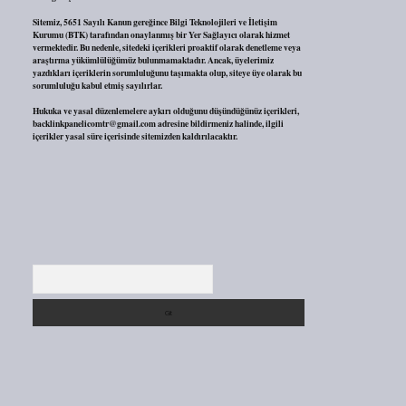
Sitemiz, 5651 Sayılı Kanun gereğince Bilgi Teknolojileri ve İletişim
Kurumu (BTK) tarafından onaylanmış bir Yer Sağlayıcı olarak hizmet
vermektedir. Bu nedenle, sitedeki içerikleri proaktif olarak denetleme veya
araştırma yükümlülüğümüz bulunmamaktadır. Ancak, üyelerimiz
yazdıkları içeriklerin sorumluluğunu taşımakta olup, siteye üye olarak bu
sorumluluğu kabul etmiş sayılırlar.
Hukuka ve yasal düzenlemelere aykırı olduğunu düşündüğünüz içerikleri,
backlinkpanelicomtr@gmail.com
adresine bildirmeniz halinde, ilgili
içerikler yasal süre içerisinde sitemizden kaldırılacaktır.
Arama