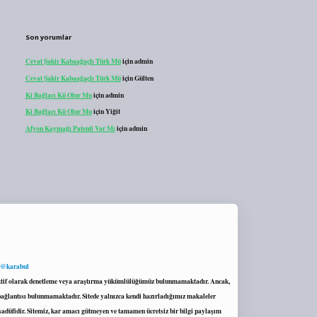
Son yorumlar
Cevat Şakir Kabaağaçlı Türk Mü
için
admin
Cevat Şakir Kabaağaçlı Türk Mü
için
Gülten
Ki Bağlacı Kü Olur Mu
için
admin
Ki Bağlacı Kü Olur Mu
için
Yiğit
Afyon Kaymağı Patenti Var Mı
için
admin
 @karabul
proaktif olarak denetleme veya araştırma yükümlülüğümüz bulunmamaktadır. Ancak,
r bağlantısı bulunmamaktadır. Sitede yalnızca kendi hazırladığımız makaleler
sadüfidir. Sitemiz, kar amacı gütmeyen ve tamamen ücretsiz bir bilgi paylaşım