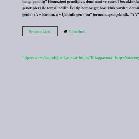
hangi genotip? Homozigot genotipler, dominant ve resesif bozukluklar 
genotipleri ile temsil edilir. İki tip homozigot bozukluk vardır: do
genler (A = Baskın, a = Çekinik gen) “aa” formundaysa çekinik, “A
Aa
Devamını okuyun
Yorum Bırak
Homozigot
Mu
https://www.forumlojistik.com.tr
https://liliapp.com.tr
https://atacan