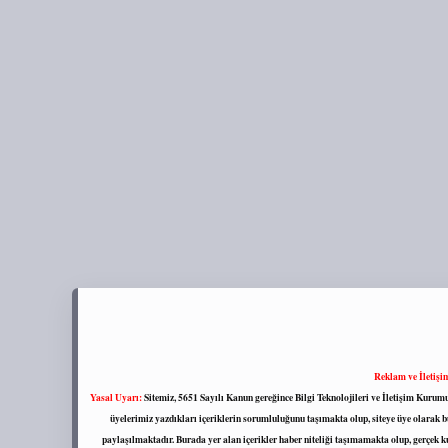
Reklam ve İletişi
Yasal Uyarı:
Sitemiz, 5651 Sayılı Kanun gereğince Bilgi Teknolojileri ve İletişim Kuru
üyelerimiz yazdıkları içeriklerin sorumluluğunu taşımakta olup, siteye üye olarak bu
paylaşılmaktadır. Burada yer alan içerikler haber niteliği taşımamakta olup, gerçek 