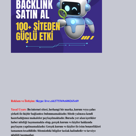
Reklam ve İletişim:
Skype: live:.cid.575569c608265c69
Yasal Uyarı:
Bu internet sitesi, herhangi bir marka, kurum veya şahıs
şirketi ile hiçbir bağlantısı bulunmamaktadır. Sitede yalnızca kendi
hazırladığımız makaleler paylaşılmaktadır. Burada yer alan içerikler
haber niteliği taşımamakta olup, gerçek kurum ve kişiler hakkında
paylaşım yapılmamaktadır. Gerçek kurum ve kişiler ile isim benzerlikleri
tamamen tesadüfidir. Sitemizdeki bilgiler taslak halindedir ve tavsiye
niteliği taşımazlar.