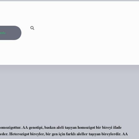
ızda
ozigottur. AA genotipi, baskın aleli taşıyan homozigot bir bireyi ifade
der. Heterozigot bireyler, bir gen için farklı aleller taşıyan bireylerdir. AA