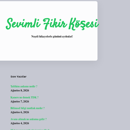
Sevimli Fikir Köşesi
Neşeli hikayelerle gününü aydınlat!
Sidebar
https://tulipbett.net/
Son Yazılar
Talihim anlamı nedir ?
Ağustos 8, 2026
Kanere ne demek TDK ?
Ağustos 7, 2026
Bilimsel bilgi mutlak mıdır ?
Ağustos 6, 2026
Avans almak ne anlama gelir ?
Ağustos 4, 2026
25 tane peygamberin ismi nedir ?