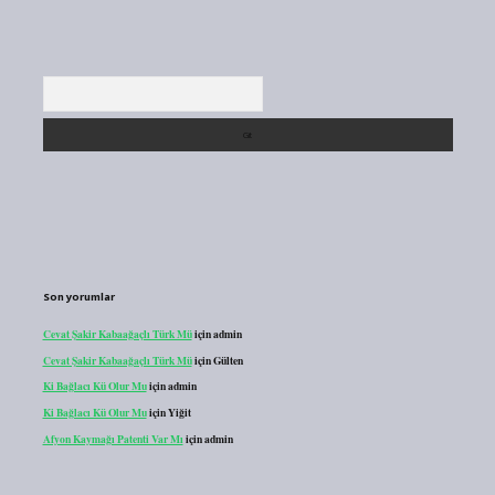
Arama
Son yorumlar
Cevat Şakir Kabaağaçlı Türk Mü
için
admin
Cevat Şakir Kabaağaçlı Türk Mü
için
Gülten
Ki Bağlacı Kü Olur Mu
için
admin
Ki Bağlacı Kü Olur Mu
için
Yiğit
Afyon Kaymağı Patenti Var Mı
için
admin