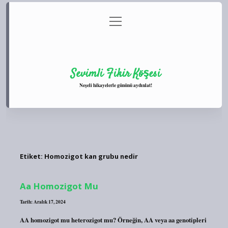
menüyü
Anasayfa
Gizlilik Politikası
Yasal Uyarı
aç
Hakkımızda
Sevimli Fikir Köşesi
Neşeli hikayelerle gününü aydınlat!
Etiket:
Homozigot kan grubu nedir
Aa Homozigot Mu
Tarih: Aralık 17, 2024
AA homozigot mu heterozigot mu? Örneğin, AA veya aa genotipleri