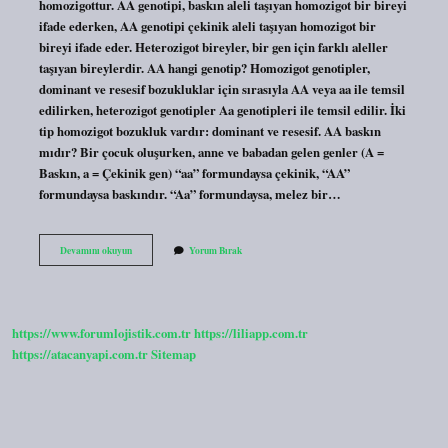
homozigottur. AA genotipi, baskın aleli taşıyan homozigot bir bireyi
ifade ederken, AA genotipi çekinik aleli taşıyan homozigot bir
bireyi ifade eder. Heterozigot bireyler, bir gen için farklı aleller
taşıyan bireylerdir. AA hangi genotip? Homozigot genotipler,
dominant ve resesif bozukluklar için sırasıyla AA veya aa ile temsil
edilirken, heterozigot genotipler Aa genotipleri ile temsil edilir. İki
tip homozigot bozukluk vardır: dominant ve resesif. AA baskın
mıdır? Bir çocuk oluşurken, anne ve babadan gelen genler (A =
Baskın, a = Çekinik gen) “aa” formundaysa çekinik, “AA”
formundaysa baskındır. “Aa” formundaysa, melez bir…
Aa
Devamını okuyun
Yorum Bırak
Homozigot
Mu
https://www.forumlojistik.com.tr
https://liliapp.com.tr
https://atacanyapi.com.tr
Sitemap