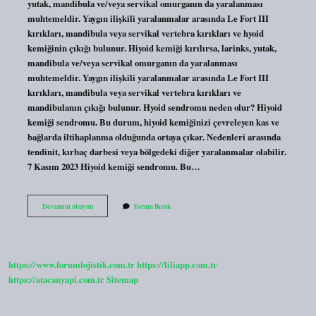
yutak, mandibula ve/veya servikal omurganın da yaralanması
muhtemeldir. Yaygın ilişkili yaralanmalar arasında Le Fort III
kırıkları, mandibula veya servikal vertebra kırıkları ve hyoid
kemiğinin çıkığı bulunur. Hiyoid kemiği kırılırsa, larinks, yutak,
mandibula ve/veya servikal omurganın da yaralanması
muhtemeldir. Yaygın ilişkili yaralanmalar arasında Le Fort III
kırıkları, mandibula veya servikal vertebra kırıkları ve
mandibulanın çıkığı bulunur. Hyoid sendromu neden olur? Hiyoid
kemiği sendromu. Bu durum, hiyoid kemiğinizi çevreleyen kas ve
bağlarda iltihaplanma olduğunda ortaya çıkar. Nedenleri arasında
tendinit, kırbaç darbesi veya bölgedeki diğer yaralanmalar olabilir.
7 Kasım 2023 Hiyoid kemiği sendromu. Bu…
Hyoid
Devamını okuyun
Yorum Bırak
Kemik
Nerede
https://www.forumlojistik.com.tr
https://liliapp.com.tr
https://atacanyapi.com.tr
Sitemap