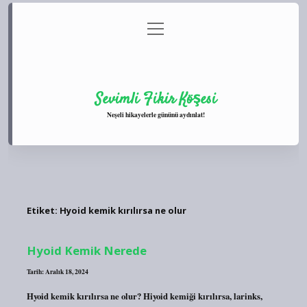
menüyü
Anasayfa
Gizlilik Politikası
Yasal Uyarı
aç
Hakkımızda
Sevimli Fikir Köşesi
Neşeli hikayelerle gününü aydınlat!
Etiket:
Hyoid kemik kırılırsa ne olur
Hyoid Kemik Nerede
Tarih: Aralık 18, 2024
Hyoid kemik kırılırsa ne olur? Hiyoid kemiği kırılırsa, larinks,