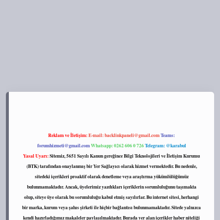
ttps://tulipbett.net/
Reklam ve İletişim:
E-mail:
backlinkpaneli@gmail.com
Teams:
forumhizmeti@gmail.com
Whatsapp: 0262 606 0 726
Telegram: @karabul
Yasal Uyarı:
Sitemiz, 5651 Sayılı Kanun gereğince Bilgi Teknolojileri ve İletişim Kurumu
(BTK) tarafından onaylanmış bir Yer Sağlayıcı olarak hizmet vermektedir. Bu nedenle,
sitedeki içerikleri proaktif olarak denetleme veya araştırma yükümlülüğümüz
bulunmamaktadır. Ancak, üyelerimiz yazdıkları içeriklerin sorumluluğunu taşımakta
olup, siteye üye olarak bu sorumluluğu kabul etmiş sayılırlar. Bu internet sitesi, herhangi
bir marka, kurum veya şahıs şirketi ile hiçbir bağlantısı bulunmamaktadır. Sitede yalnızca
kendi hazırladığımız makaleler paylaşılmaktadır. Burada yer alan içerikler haber niteliği