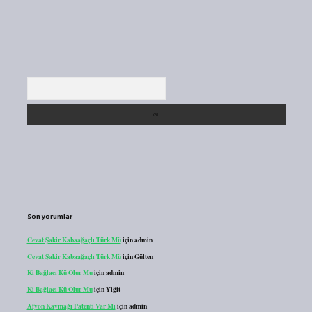
Arama
Son yorumlar
Cevat Şakir Kabaağaçlı Türk Mü
için
admin
Cevat Şakir Kabaağaçlı Türk Mü
için
Gülten
Ki Bağlacı Kü Olur Mu
için
admin
Ki Bağlacı Kü Olur Mu
için
Yiğit
Afyon Kaymağı Patenti Var Mı
için
admin