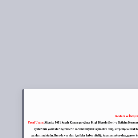
Reklam ve İletişi
Yasal Uyarı:
Sitemiz, 5651 Sayılı Kanun gereğince Bilgi Teknolojileri ve İletişim Kuru
üyelerimiz yazdıkları içeriklerin sorumluluğunu taşımakta olup, siteye üye olarak bu
paylaşılmaktadır. Burada yer alan içerikler haber niteliği taşımamakta olup, gerçek 