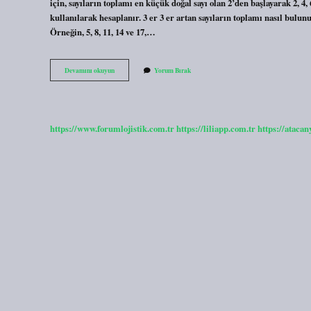
için, sayıların toplamı en küçük doğal sayı olan 2’den başlayarak 2,
kullanılarak hesaplanır. 3 er 3 er artan sayıların toplamı nasıl bulunu
Örneğin, 5, 8, 11, 14 ve 17,…
Ardışık
Devamını okuyun
Yorum Bırak
Sayılar
Nasil
Bulunur
https://www.forumlojistik.com.tr
https://liliapp.com.tr
https://atacan