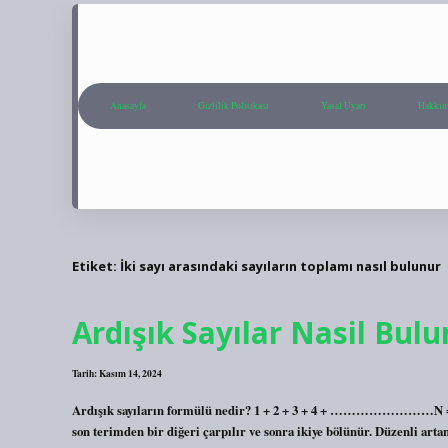
Anasayfa
Gizlilik Politikası
Yasal Uyarı
Hakkım
Etiket:
İki sayı arasındaki sayıların toplamı nasıl bulunur
Ardışık Sayılar Nasil Bul
Tarih: Kasım 14, 2024
Ardışık sayıların formülü nedir? 1 + 2 + 3 + 4 + ……………………N = n. A
son terimden bir diğeri çarpılır ve sonra ikiye bölünür. Düzenli arta