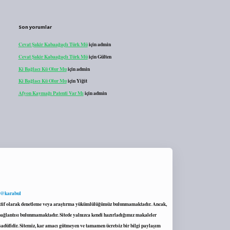
Son yorumlar
Cevat Şakir Kabaağaçlı Türk Mü
için
admin
Cevat Şakir Kabaağaçlı Türk Mü
için
Gülten
Ki Bağlacı Kü Olur Mu
için
admin
Ki Bağlacı Kü Olur Mu
için
Yiğit
Afyon Kaymağı Patenti Var Mı
için
admin
 @karabul
proaktif olarak denetleme veya araştırma yükümlülüğümüz bulunmamaktadır. Ancak,
r bağlantısı bulunmamaktadır. Sitede yalnızca kendi hazırladığımız makaleler
sadüfidir. Sitemiz, kar amacı gütmeyen ve tamamen ücretsiz bir bilgi paylaşım