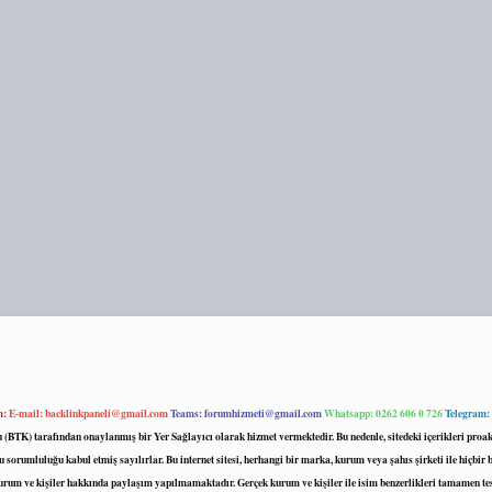
m:
E-mail:
backlinkpaneli@gmail.com
Teams:
forumhizmeti@gmail.com
Whatsapp: 0262 606 0 726
Telegram:
mu (BTK) tarafından onaylanmış bir Yer Sağlayıcı olarak hizmet vermektedir. Bu nedenle, sitedeki içerikleri 
 sorumluluğu kabul etmiş sayılırlar. Bu internet sitesi, herhangi bir marka, kurum veya şahıs şirketi ile hiçbi
kurum ve kişiler hakkında paylaşım yapılmamaktadır. Gerçek kurum ve kişiler ile isim benzerlikleri tamamen te