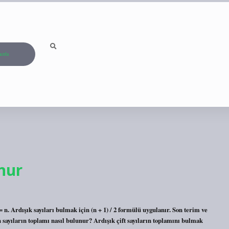
ızda
unur
rdışık sayıları bulmak için (n + 1) / 2 formülü uygulanır. Son terim ve
n sayıların toplamı nasıl bulunur? Ardışık çift sayıların toplamını bulmak