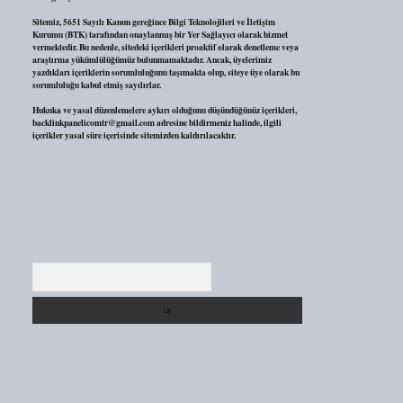
Sitemiz, 5651 Sayılı Kanun gereğince Bilgi Teknolojileri ve İletişim
Kurumu (BTK) tarafından onaylanmış bir Yer Sağlayıcı olarak hizmet
vermektedir. Bu nedenle, sitedeki içerikleri proaktif olarak denetleme veya
araştırma yükümlülüğümüz bulunmamaktadır. Ancak, üyelerimiz
yazdıkları içeriklerin sorumluluğunu taşımakta olup, siteye üye olarak bu
sorumluluğu kabul etmiş sayılırlar.
Hukuka ve yasal düzenlemelere aykırı olduğunu düşündüğünüz içerikleri,
backlinkpanelicomtr@gmail.com
adresine bildirmeniz halinde, ilgili
içerikler yasal süre içerisinde sitemizden kaldırılacaktır.
Arama