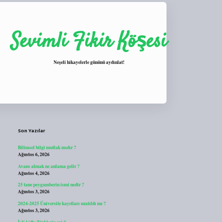
Sevimli Fikir Köşesi
Neşeli hikayelerle gününü aydınlat!
Sidebar
https://tulipbett.net/
Son Yazılar
Bilimsel bilgi mutlak mıdır ?
Ağustos 6, 2026
Avans almak ne anlama gelir ?
Ağustos 4, 2026
25 tane peygamberin ismi nedir ?
Ağustos 3, 2026
2024-2025 Üniversite kayıtları uzatıldı mı ?
Ağustos 3, 2026
İçli köfte Türklerin mi ?