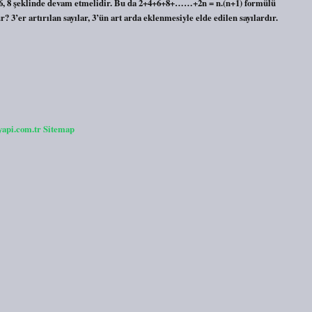
 4, 6, 8 şeklinde devam etmelidir. Bu da 2+4+6+8+……+2n = n.(n+1) formülü
r? 3’er artırılan sayılar, 3’ün art arda eklenmesiyle elde edilen sayılardır.
yapi.com.tr
Sitemap