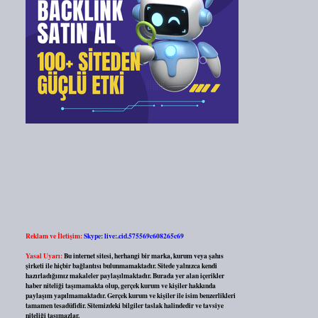
Reklam ve İletişim:
Skype: live:.cid.575569c608265c69
Yasal Uyarı:
Bu internet sitesi, herhangi bir marka, kurum veya şahıs
şirketi ile hiçbir bağlantısı bulunmamaktadır. Sitede yalnızca kendi
hazırladığımız makaleler paylaşılmaktadır. Burada yer alan içerikler
haber niteliği taşımamakta olup, gerçek kurum ve kişiler hakkında
paylaşım yapılmamaktadır. Gerçek kurum ve kişiler ile isim benzerlikleri
tamamen tesadüfidir. Sitemizdeki bilgiler taslak halindedir ve tavsiye
niteliği taşımazlar.