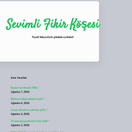
Sevimli Fikir Köşesi
Neşeli hikayelerle gününü aydınlat!
Sidebar
https://tulipbett.net/
Son Yazılar
Kanere ne demek TDK ?
Ağustos 7, 2026
Bilimsel bilgi mutlak mıdır ?
Ağustos 6, 2026
Avans almak ne anlama gelir ?
Ağustos 4, 2026
25 tane peygamberin ismi nedir ?
Ağustos 3, 2026
2024-2025 Üniversite kayıtları uzatıldı mı ?