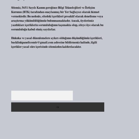
Sitemiz, 5651 Sayılı Kanun gereğince Bilgi Teknolojileri ve İletişim
Kurumu (BTK) tarafından onaylanmış bir Yer Sağlayıcı olarak hizmet
vermektedir. Bu nedenle, sitedeki içerikleri proaktif olarak denetleme veya
araştırma yükümlülüğümüz bulunmamaktadır. Ancak, üyelerimiz
yazdıkları içeriklerin sorumluluğunu taşımakta olup, siteye üye olarak bu
sorumluluğu kabul etmiş sayılırlar.
Hukuka ve yasal düzenlemelere aykırı olduğunu düşündüğünüz içerikleri,
backlinkpanelicomtr@gmail.com
adresine bildirmeniz halinde, ilgili
içerikler yasal süre içerisinde sitemizden kaldırılacaktır.
Arama