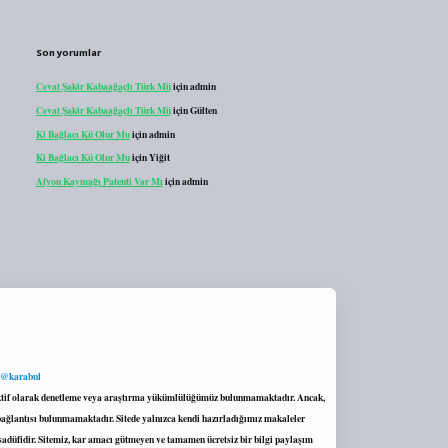
Son yorumlar
Cevat Şakir Kabaağaçlı Türk Mü
için
admin
Cevat Şakir Kabaağaçlı Türk Mü
için
Gülten
Ki Bağlacı Kü Olur Mu
için
admin
Ki Bağlacı Kü Olur Mu
için
Yiğit
Afyon Kaymağı Patenti Var Mı
için
admin
 @karabul
proaktif olarak denetleme veya araştırma yükümlülüğümüz bulunmamaktadır. Ancak,
r bağlantısı bulunmamaktadır. Sitede yalnızca kendi hazırladığımız makaleler
sadüfidir. Sitemiz, kar amacı gütmeyen ve tamamen ücretsiz bir bilgi paylaşım