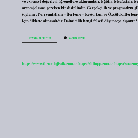
ve evrensel değerleri öğrencilere aktarmaktır. Eğitim felsefesinin te
avantaj olması gereken bir disiplindir. Gerçekçilik ve pragmatizm gibi
toplanır: Perrennializm – İlerleme – Restorizm ve Özcülük. Ilerlemeci
için dikkate alınmalıdır. Daimicilik hangi felsefi düşünceye dayanır
Daimicilik
Devamını okuyun
Yorum Bırak
Eğitim
Felsefesinin
Temel
Ilkeleri
Nelerdir
https://www.forumlojistik.com.tr
https://liliapp.com.tr
https://atacan