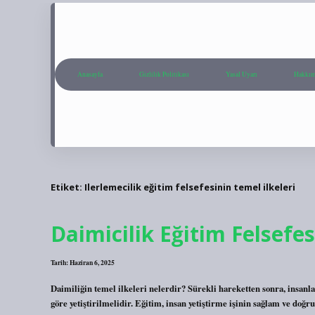
Anasayfa
Gizlilik Politikası
Yasal Uyarı
Hakkım
Etiket:
Ilerlemecilik eğitim felsefesinin temel ilkeleri
Daimicilik Eğitim Felsefes
Tarih: Haziran 6, 2025
Daimiliğin temel ilkeleri nelerdir? Sürekli hareketten sonra, insanl
göre yetiştirilmelidir. Eğitim, insan yetiştirme işinin sağlam ve doğ