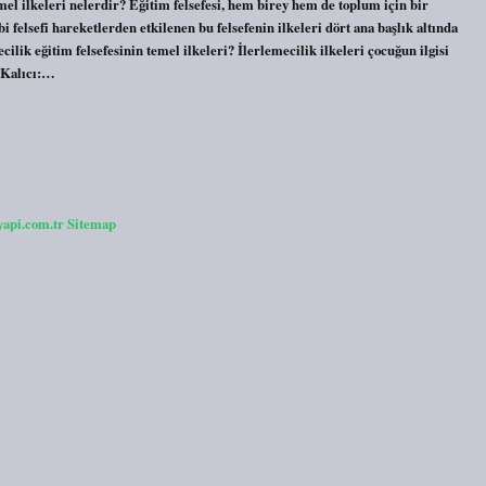
mel ilkeleri nelerdir? Eğitim felsefesi, hem birey hem de toplum için bir
 felsefi hareketlerden etkilenen bu felsefenin ilkeleri dört ana başlık altında
lik eğitim felsefesinin temel ilkeleri? İlerlemecilik ilkeleri çocuğun ilgisi
? Kalıcı:…
yapi.com.tr
Sitemap