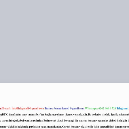
m:
E-mail:
backlinkpaneli@gmail.com
Teams:
forumhizmeti@gmail.com
Whatsapp: 0262 606 0 726
Telegram:
mu (BTK) tarafından onaylanmış bir Yer Sağlayıcı olarak hizmet vermektedir. Bu nedenle, sitedeki içerikleri 
 sorumluluğu kabul etmiş sayılırlar. Bu internet sitesi, herhangi bir marka, kurum veya şahıs şirketi ile hiçbi
kurum ve kişiler hakkında paylaşım yapılmamaktadır. Gerçek kurum ve kişiler ile isim benzerlikleri tamamen te