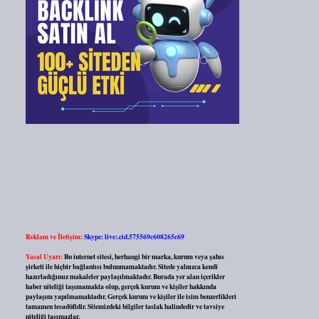
Reklam ve İletişim:
Skype: live:.cid.575569c608265c69
Yasal Uyarı:
Bu internet sitesi, herhangi bir marka, kurum veya şahıs
şirketi ile hiçbir bağlantısı bulunmamaktadır. Sitede yalnızca kendi
hazırladığımız makaleler paylaşılmaktadır. Burada yer alan içerikler
haber niteliği taşımamakta olup, gerçek kurum ve kişiler hakkında
paylaşım yapılmamaktadır. Gerçek kurum ve kişiler ile isim benzerlikleri
tamamen tesadüfidir. Sitemizdeki bilgiler taslak halindedir ve tavsiye
niteliği taşımazlar.