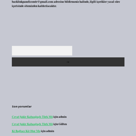
backlinkpanelicomtr@gmail.com
adresine bildirmeniz halinde, ilgili içerikler yasal süre
içerisinde sitemizden kaldırılacaktır.
Arama
Son yorumlar
Cevat Şakir Kabaağaçlı Türk Mü
için
admin
Cevat Şakir Kabaağaçlı Türk Mü
için
Gülten
Ki Bağlacı Kü Olur Mu
için
admin