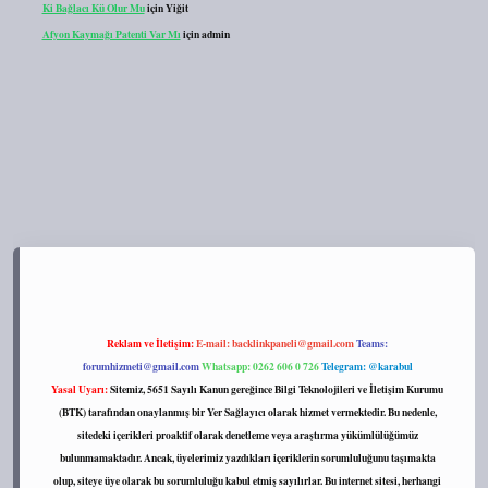
Ki Bağlacı Kü Olur Mu
için
Yiğit
Afyon Kaymağı Patenti Var Mı
için
admin
://tulipbett.net/
Reklam ve İletişim:
E-mail:
backlinkpaneli@gmail.com
Teams:
forumhizmeti@gmail.com
Whatsapp: 0262 606 0 726
Telegram: @karabul
Yasal Uyarı:
Sitemiz, 5651 Sayılı Kanun gereğince Bilgi Teknolojileri ve İletişim Kurumu
(BTK) tarafından onaylanmış bir Yer Sağlayıcı olarak hizmet vermektedir. Bu nedenle,
sitedeki içerikleri proaktif olarak denetleme veya araştırma yükümlülüğümüz
bulunmamaktadır. Ancak, üyelerimiz yazdıkları içeriklerin sorumluluğunu taşımakta
olup, siteye üye olarak bu sorumluluğu kabul etmiş sayılırlar. Bu internet sitesi, herhangi