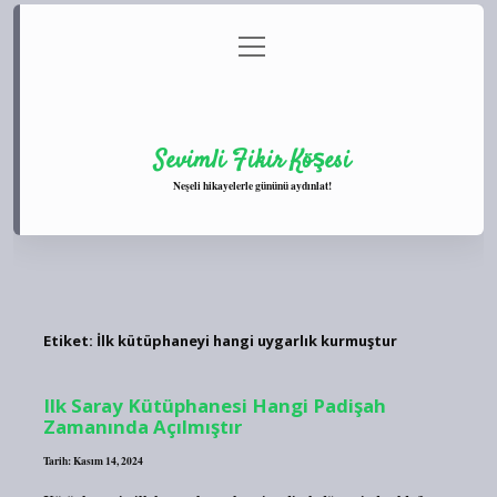
menüyü
Anasayfa
Gizlilik Politikası
Yasal Uyarı
aç
Hakkımızda
Sevimli Fikir Köşesi
Neşeli hikayelerle gününü aydınlat!
Etiket:
İlk kütüphaneyi hangi uygarlık kurmuştur
Ilk Saray Kütüphanesi Hangi Padişah
Zamanında Açılmıştır
Tarih: Kasım 14, 2024