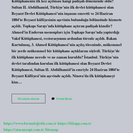
Kütüphanenin ilk kez açılması hangi padişah döneminde oldu?
Sultan II. Abdülhamid, Türkiye’nin ilk devlet kütüphanesi olan
Beyazıt Devlet Kütüphanesi’nin inşasını emretti ve 24 Haziran
1884’te Beyazıt külliyesinin aşevinin bulunduğu bölümünde hizmete
açıldı. Topkapı Sarayı’nda kütüphane açtıran padişah kimdir?
Ahmed’in Enderun mensupları için Topkapı Sarayı’nda yaptırdığı
Vakıf Kütüphanesi, restorasyonun ardından törenle açıldı. Bakan
Kurtulmuş, 3. Ahmed Kütüphanesi’nin açılış töreninde, mükemmel
bir yerde mükemmel bir kütüphane açtıklarını söyledi. Türkiye’de
ilk kütüphane nerede ve ne zaman kuruldu? İstanbul. Türkiye’nin
devlet tarafından kurulan ilk kütüphanesi olan Beyazıt Devlet
Kütüphanesi, Sultan II. Abdülhamid’in emriyle 24 Haziran 1884’te
Beyazıt Külliyesi’nin aşevinde açıldı. Ninova’da ilk kütüphaneyi
kim…
Ilk
Devamını okuyun
Yorum Bırak
Saray
Kütüphanesi
Hangi
Padişah
Zamanında
https://www.forumlojistik.com.tr
https://liliapp.com.tr
Açılmıştır
https://atacanyapi.com.tr
Sitemap