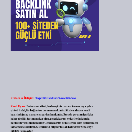
Reklam ve İletişim:
Skype: live:.cid.575569c608265c69
Yasal Uyarı:
Bu internet sitesi, herhangi bir marka, kurum veya şahıs
şirketi ile hiçbir bağlantısı bulunmamaktadır. Sitede yalnızca kendi
hazırladığımız makaleler paylaşılmaktadır. Burada yer alan içerikler
haber niteliği taşımamakta olup, gerçek kurum ve kişiler hakkında
paylaşım yapılmamaktadır. Gerçek kurum ve kişiler ile isim benzerlikleri
tamamen tesadüfidir. Sitemizdeki bilgiler taslak halindedir ve tavsiye
niteliği taşımazlar.