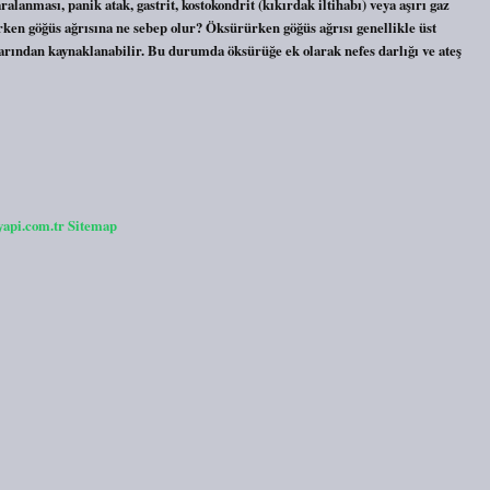
ralanması, panik atak, gastrit, kostokondrit (kıkırdak iltihabı) veya aşırı gaz
ken göğüs ağrısına ne sebep olur? Öksürürken göğüs ağrısı genellikle üst
larından kaynaklanabilir. Bu durumda öksürüğe ek olarak nefes darlığı ve ateş
yapi.com.tr
Sitemap