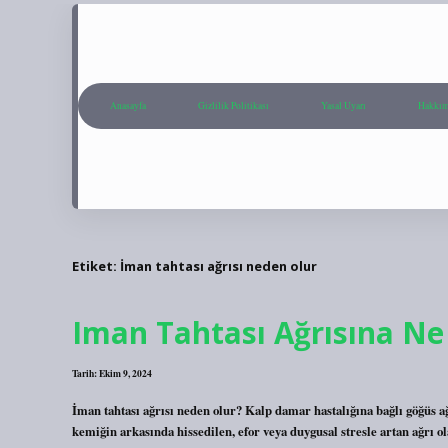
Anasayfa
Gizlilik Politikası
Yasal Uyarı
Hakkım
Etiket:
İman tahtası ağrısı neden olur
Iman Tahtası Ağrısına Ne 
Tarih: Ekim 9, 2024
İman tahtası ağrısı neden olur? Kalp damar hastalığına bağlı göğüs ağ
kemiğin arkasında hissedilen, efor veya duygusal stresle artan ağrı o