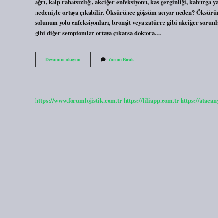
ağrı, kalp rahatsızlığı, akciğer enfeksiyonu, kas gerginliği, kaburga ya
nedeniyle ortaya çıkabilir. Öksürünce göğsüm acıyor neden? Öksürür
solunum yolu enfeksiyonları, bronşit veya zatürre gibi akciğer sorun
gibi diğer semptomlar ortaya çıkarsa doktora…
Iman
Devamını okuyun
Yorum Bırak
Tahtası
Ağrısına
Ne
Iyi
Gelir
https://www.forumlojistik.com.tr
https://liliapp.com.tr
https://atacan