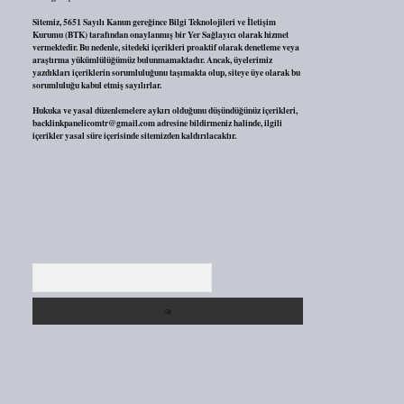
Sitemiz, 5651 Sayılı Kanun gereğince Bilgi Teknolojileri ve İletişim
Kurumu (BTK) tarafından onaylanmış bir Yer Sağlayıcı olarak hizmet
vermektedir. Bu nedenle, sitedeki içerikleri proaktif olarak denetleme veya
araştırma yükümlülüğümüz bulunmamaktadır. Ancak, üyelerimiz
yazdıkları içeriklerin sorumluluğunu taşımakta olup, siteye üye olarak bu
sorumluluğu kabul etmiş sayılırlar.
Hukuka ve yasal düzenlemelere aykırı olduğunu düşündüğünüz içerikleri,
backlinkpanelicomtr@gmail.com
adresine bildirmeniz halinde, ilgili
içerikler yasal süre içerisinde sitemizden kaldırılacaktır.
Arama