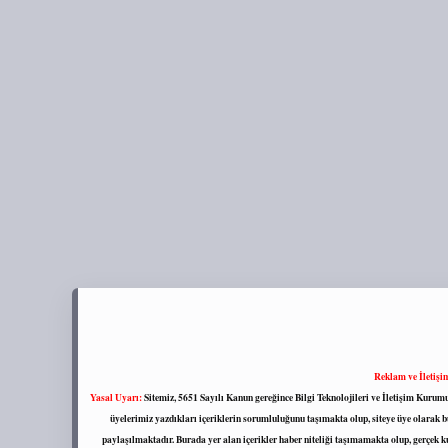
Reklam ve İletişi
Yasal Uyarı:
Sitemiz, 5651 Sayılı Kanun gereğince Bilgi Teknolojileri ve İletişim Kuru
üyelerimiz yazdıkları içeriklerin sorumluluğunu taşımakta olup, siteye üye olarak bu
paylaşılmaktadır. Burada yer alan içerikler haber niteliği taşımamakta olup, gerçek 