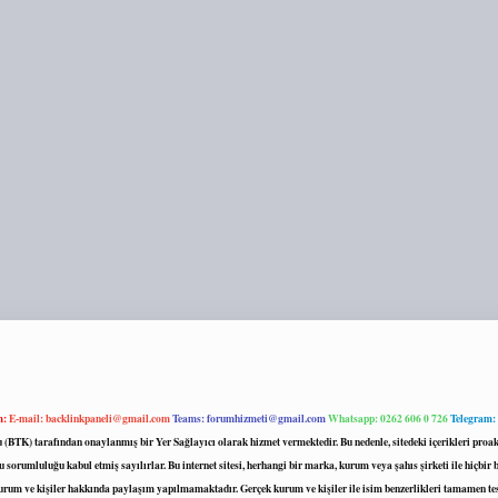
m:
E-mail:
backlinkpaneli@gmail.com
Teams:
forumhizmeti@gmail.com
Whatsapp: 0262 606 0 726
Telegram:
mu (BTK) tarafından onaylanmış bir Yer Sağlayıcı olarak hizmet vermektedir. Bu nedenle, sitedeki içerikleri 
 sorumluluğu kabul etmiş sayılırlar. Bu internet sitesi, herhangi bir marka, kurum veya şahıs şirketi ile hiçbi
kurum ve kişiler hakkında paylaşım yapılmamaktadır. Gerçek kurum ve kişiler ile isim benzerlikleri tamamen te