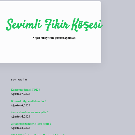
Sevimli Fikir Köşesi
Neşeli hikayelerle gününü aydınlat!
Sidebar
https://tulipbett.net/
Son Yazılar
Kanere ne demek TDK ?
Ağustos 7, 2026
Bilimsel bilgi mutlak mıdır ?
Ağustos 6, 2026
Avans almak ne anlama gelir ?
Ağustos 4, 2026
25 tane peygamberin ismi nedir ?
Ağustos 3, 2026
2024-2025 Üniversite kayıtları uzatıldı mı ?