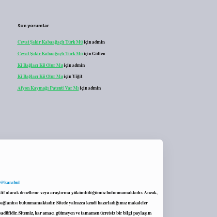
Son yorumlar
Cevat Şakir Kabaağaçlı Türk Mü
için
admin
Cevat Şakir Kabaağaçlı Türk Mü
için
Gülten
Ki Bağlacı Kü Olur Mu
için
admin
Ki Bağlacı Kü Olur Mu
için
Yiğit
Afyon Kaymağı Patenti Var Mı
için
admin
 @karabul
proaktif olarak denetleme veya araştırma yükümlülüğümüz bulunmamaktadır. Ancak,
r bağlantısı bulunmamaktadır. Sitede yalnızca kendi hazırladığımız makaleler
sadüfidir. Sitemiz, kar amacı gütmeyen ve tamamen ücretsiz bir bilgi paylaşım