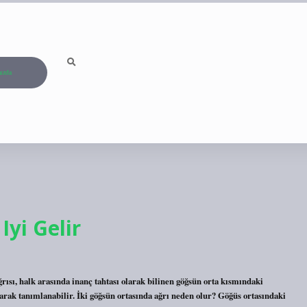
ızda
Iyi Gelir
rısı, halk arasında inanç tahtası olarak bilinen göğsün orta kısmındaki
larak tanımlanabilir. İki göğsün ortasında ağrı neden olur? Göğüs ortasındaki