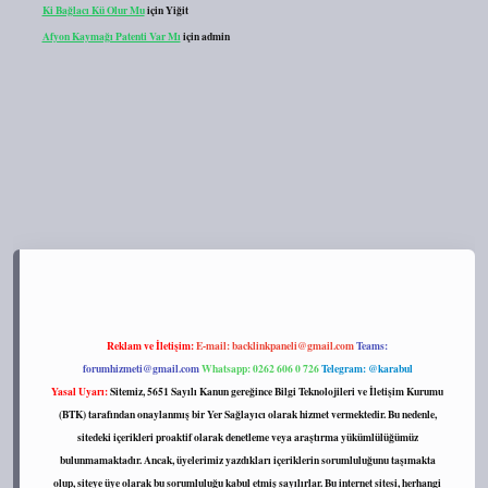
Ki Bağlacı Kü Olur Mu
için
Yiğit
Afyon Kaymağı Patenti Var Mı
için
admin
s://tulipbett.net/
Reklam ve İletişim:
E-mail:
backlinkpaneli@gmail.com
Teams:
forumhizmeti@gmail.com
Whatsapp: 0262 606 0 726
Telegram: @karabul
Yasal Uyarı:
Sitemiz, 5651 Sayılı Kanun gereğince Bilgi Teknolojileri ve İletişim Kurumu
(BTK) tarafından onaylanmış bir Yer Sağlayıcı olarak hizmet vermektedir. Bu nedenle,
sitedeki içerikleri proaktif olarak denetleme veya araştırma yükümlülüğümüz
bulunmamaktadır. Ancak, üyelerimiz yazdıkları içeriklerin sorumluluğunu taşımakta
olup, siteye üye olarak bu sorumluluğu kabul etmiş sayılırlar. Bu internet sitesi, herhangi