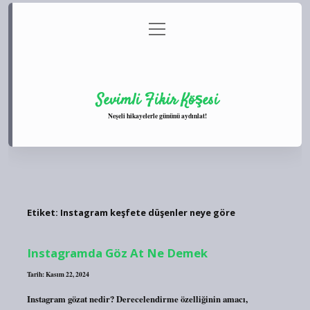
menüyü
Anasayfa
Gizlilik Politikası
Yasal Uyarı
aç
Hakkımızda
Sevimli Fikir Köşesi
Neşeli hikayelerle gününü aydınlat!
Etiket:
Instagram keşfete düşenler neye göre
Instagramda Göz At Ne Demek
Tarih: Kasım 22, 2024
Instagram gözat nedir? Derecelendirme özelliğinin amacı,