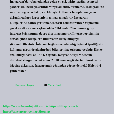
Instagram’da yabancılardan gelen en çok takip isteğini ve mesaj
gönderisini belirgin şekilde vurgulamaktır. Yenileme, Instagram’da
sahte mesajlar ve takip istekleriyle kullanıcı hesaplarını çalan
dolandırıcılara karşı önlem almayı amaçlıyor. Instagram
hikayelerine adınız görünmeden nasıl bakabilirsiniz? Yapmanız
gereken ilk şey ana sayfanızdaki “Hikayeler” bölümüne gidip
internet bağlantınızı devre dışı bırakmaktır. İnternet erişiminiz
olmadığında hikayelere tıklarsanız ilk üç hikayeye
yönlendirilirsiniz. İnternet bağlantınız olmadığı için takip ettiğiniz
kullanıcı görünür alanlardaki bilgilerinize erişemeyecektir. Kişiye
özel hikaye nasıl atılır? 1. Yayında, fotoğrafın veya videonun
altındaki simgesine dokunun. 2. Hikayenize gönderi/video ekleyin
öğesine dokunun. İnstagramda gözünden gör ne demek? Eklentiyi
yükledikten…
Instagramda
Devamını okuyun
Yorum Bırak
Göz
At
Ne
Demek
https://www.forumlojistik.com.tr
https://liliapp.com.tr
https://atacanyapi.com.tr
Sitemap