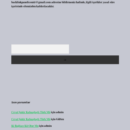
backlinkpanelicomtr@gmail.com
adresine bildirmeniz halinde, ilgili içerikler yasal süre
içerisinde sitemizden kaldırılacaktır.
Arama
Son yorumlar
Cevat Şakir Kabaağaçlı Türk Mü
için
admin
Cevat Şakir Kabaağaçlı Türk Mü
için
Gülten
Ki Bağlacı Kü Olur Mu
için
admin