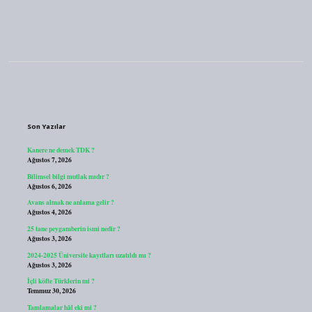
Sidebar
Son Yazılar
Kanere ne demek TDK ?
Ağustos 7, 2026
Bilimsel bilgi mutlak mıdır ?
Ağustos 6, 2026
Avans almak ne anlama gelir ?
Ağustos 4, 2026
25 tane peygamberin ismi nedir ?
Ağustos 3, 2026
2024-2025 Üniversite kayıtları uzatıldı mı ?
Ağustos 3, 2026
İçli köfte Türklerin mi ?
Temmuz 30, 2026
Tamlamalar hâl eki mi ?