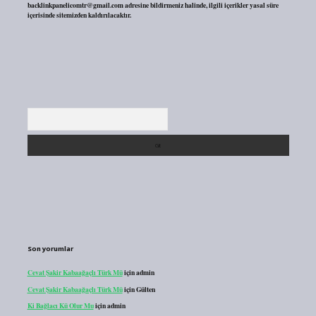
backlinkpanelicomtr@gmail.com
adresine bildirmeniz halinde, ilgili içerikler yasal süre
içerisinde sitemizden kaldırılacaktır.
Arama
Son yorumlar
Cevat Şakir Kabaağaçlı Türk Mü
için
admin
Cevat Şakir Kabaağaçlı Türk Mü
için
Gülten
Ki Bağlacı Kü Olur Mu
için
admin