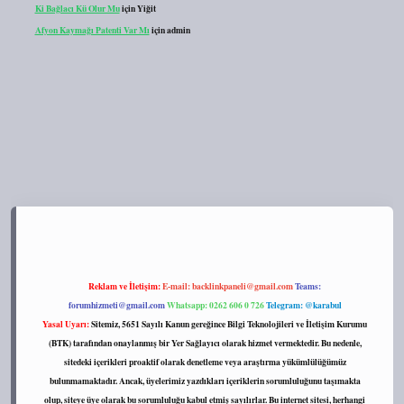
Ki Bağlacı Kü Olur Mu
için
Yiğit
Afyon Kaymağı Patenti Var Mı
için
admin
://tulipbett.net/
Reklam ve İletişim:
E-mail:
backlinkpaneli@gmail.com
Teams:
forumhizmeti@gmail.com
Whatsapp: 0262 606 0 726
Telegram: @karabul
Yasal Uyarı:
Sitemiz, 5651 Sayılı Kanun gereğince Bilgi Teknolojileri ve İletişim Kurumu
(BTK) tarafından onaylanmış bir Yer Sağlayıcı olarak hizmet vermektedir. Bu nedenle,
sitedeki içerikleri proaktif olarak denetleme veya araştırma yükümlülüğümüz
bulunmamaktadır. Ancak, üyelerimiz yazdıkları içeriklerin sorumluluğunu taşımakta
olup, siteye üye olarak bu sorumluluğu kabul etmiş sayılırlar. Bu internet sitesi, herhangi