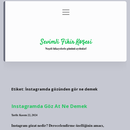
menüyü
Anasayfa
Gizlilik Politikası
Yasal Uyarı
aç
Hakkımızda
Sevimli Fikir Köşesi
Neşeli hikayelerle gününü aydınlat!
Etiket:
İnstagramda gözünden gör ne demek
Instagramda Göz At Ne Demek
Tarih: Kasım 22, 2024
Instagram gözat nedir? Derecelendirme özelliğinin amacı,