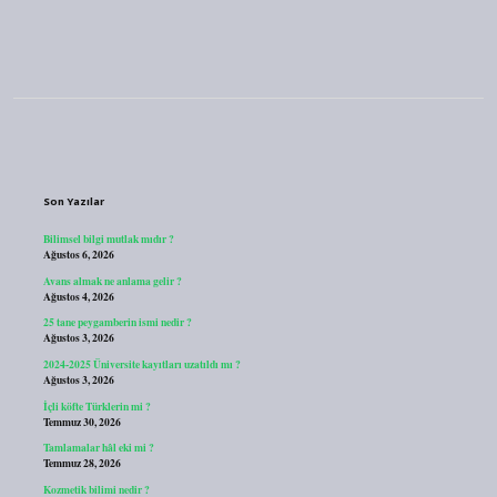
Sidebar
Son Yazılar
Bilimsel bilgi mutlak mıdır ?
Ağustos 6, 2026
Avans almak ne anlama gelir ?
Ağustos 4, 2026
25 tane peygamberin ismi nedir ?
Ağustos 3, 2026
2024-2025 Üniversite kayıtları uzatıldı mı ?
Ağustos 3, 2026
İçli köfte Türklerin mi ?
Temmuz 30, 2026
Tamlamalar hâl eki mi ?
Temmuz 28, 2026
Kozmetik bilimi nedir ?