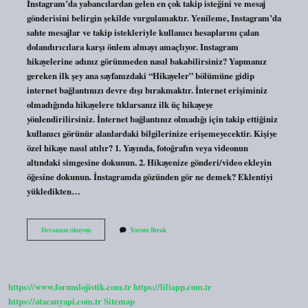
Instagram’da yabancılardan gelen en çok takip isteğini ve mesaj
gönderisini belirgin şekilde vurgulamaktır. Yenileme, Instagram’da
sahte mesajlar ve takip istekleriyle kullanıcı hesaplarını çalan
dolandırıcılara karşı önlem almayı amaçlıyor. Instagram
hikayelerine adınız görünmeden nasıl bakabilirsiniz? Yapmanız
gereken ilk şey ana sayfanızdaki “Hikayeler” bölümüne gidip
internet bağlantınızı devre dışı bırakmaktır. İnternet erişiminiz
olmadığında hikayelere tıklarsanız ilk üç hikayeye
yönlendirilirsiniz. İnternet bağlantınız olmadığı için takip ettiğiniz
kullanıcı görünür alanlardaki bilgilerinize erişemeyecektir. Kişiye
özel hikaye nasıl atılır? 1. Yayında, fotoğrafın veya videonun
altındaki simgesine dokunun. 2. Hikayenize gönderi/video ekleyin
öğesine dokunun. İnstagramda gözünden gör ne demek? Eklentiyi
yükledikten…
Instagramda
Devamını okuyun
Yorum Bırak
Göz
At
Ne
Demek
https://www.forumlojistik.com.tr
https://liliapp.com.tr
https://atacanyapi.com.tr
Sitemap