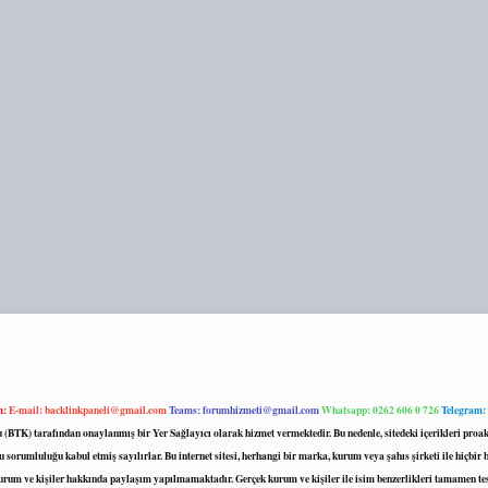
m:
E-mail:
backlinkpaneli@gmail.com
Teams:
forumhizmeti@gmail.com
Whatsapp: 0262 606 0 726
Telegram:
mu (BTK) tarafından onaylanmış bir Yer Sağlayıcı olarak hizmet vermektedir. Bu nedenle, sitedeki içerikleri 
 sorumluluğu kabul etmiş sayılırlar. Bu internet sitesi, herhangi bir marka, kurum veya şahıs şirketi ile hiçbi
kurum ve kişiler hakkında paylaşım yapılmamaktadır. Gerçek kurum ve kişiler ile isim benzerlikleri tamamen te