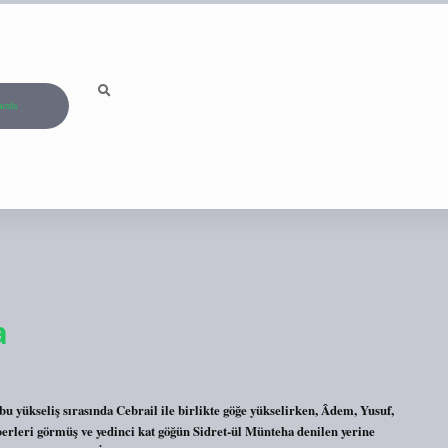
ızda
a
bu yükseliş sırasında Cebrail ile birlikte göğe yükselirken, Âdem, Yusuf,
rleri görmüş ve yedinci kat göğün Sidret-ül Münteha denilen yerine