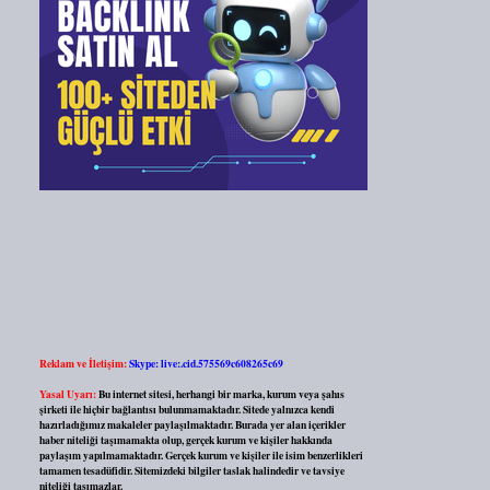
Reklam ve İletişim:
Skype: live:.cid.575569c608265c69
Yasal Uyarı:
Bu internet sitesi, herhangi bir marka, kurum veya şahıs
şirketi ile hiçbir bağlantısı bulunmamaktadır. Sitede yalnızca kendi
hazırladığımız makaleler paylaşılmaktadır. Burada yer alan içerikler
haber niteliği taşımamakta olup, gerçek kurum ve kişiler hakkında
paylaşım yapılmamaktadır. Gerçek kurum ve kişiler ile isim benzerlikleri
tamamen tesadüfidir. Sitemizdeki bilgiler taslak halindedir ve tavsiye
niteliği taşımazlar.