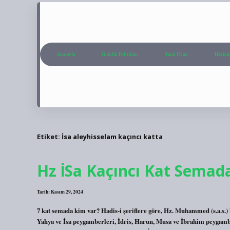
Anasayfa
Gizlilik Politikası
Yasal Uyarı
Hakkım
Etiket:
İsa aleyhisselam kaçıncı katta
Hz İSa Kaçıncı Kat Semad
Tarih: Kasım 29, 2024
7 kat semada kim var? Hadis-i şeriflere göre, Hz. Muhammed (s.a.s.) 
Yahya ve İsa peygamberleri, İdris, Harun, Musa ve İbrahim peygambe