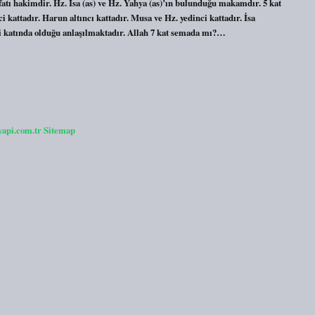
fatı hakimdir. Hz. İsa (as) ve Hz. Yahya (as)’ın bulunduğu makamdır. 5 kat
kattadır. Harun altıncı kattadır. Musa ve Hz. yedinci kattadır. İsa
nci katında olduğu anlaşılmaktadır. Allah 7 kat semada mı?…
yapi.com.tr
Sitemap