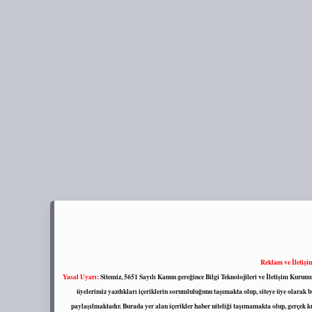
Reklam ve İletişi
Yasal Uyarı:
Sitemiz, 5651 Sayılı Kanun gereğince Bilgi Teknolojileri ve İletişim Kuru
üyelerimiz yazdıkları içeriklerin sorumluluğunu taşımakta olup, siteye üye olarak bu
paylaşılmaktadır. Burada yer alan içerikler haber niteliği taşımamakta olup, gerçek 