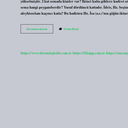
yükselmiştir. 2 kat semada kimler var? İkinci katta göklere kudret sı
sema hangi peygamberdir? Yusuf dördüncü kattadır. İdris, Hz. beşinci 
aleyhisselam kaçıncı katta? Bu hadisten Hz. İsa (a.s.)’nın göğün iki
Hz
Devamını okuyun
Yorum Bırak
İSa
Kaçıncı
Kat
Semada
https://www.forumlojistik.com.tr
https://liliapp.com.tr
https://atacan