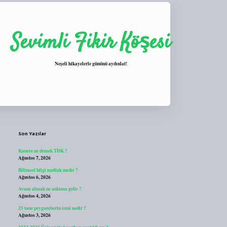
Sevimli Fikir Köşesi
Neşeli hikayelerle gününü aydınlat!
Sidebar
https://tulipbett.net/
Son Yazılar
Kanere ne demek TDK ?
Ağustos 7, 2026
Bilimsel bilgi mutlak mıdır ?
Ağustos 6, 2026
Avans almak ne anlama gelir ?
Ağustos 4, 2026
25 tane peygamberin ismi nedir ?
Ağustos 3, 2026
2024-2025 Üniversite kayıtları uzatıldı mı ?