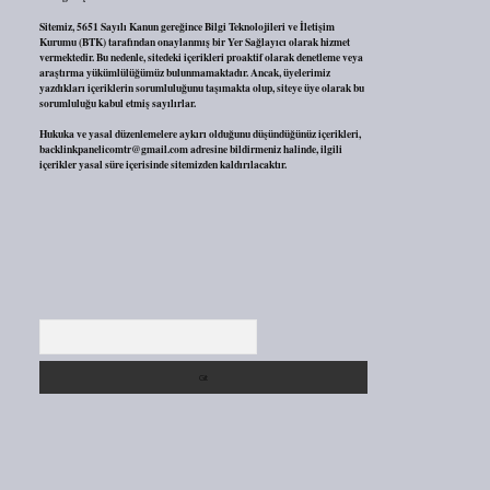
Sitemiz, 5651 Sayılı Kanun gereğince Bilgi Teknolojileri ve İletişim
Kurumu (BTK) tarafından onaylanmış bir Yer Sağlayıcı olarak hizmet
vermektedir. Bu nedenle, sitedeki içerikleri proaktif olarak denetleme veya
araştırma yükümlülüğümüz bulunmamaktadır. Ancak, üyelerimiz
yazdıkları içeriklerin sorumluluğunu taşımakta olup, siteye üye olarak bu
sorumluluğu kabul etmiş sayılırlar.
Hukuka ve yasal düzenlemelere aykırı olduğunu düşündüğünüz içerikleri,
backlinkpanelicomtr@gmail.com
adresine bildirmeniz halinde, ilgili
içerikler yasal süre içerisinde sitemizden kaldırılacaktır.
Arama