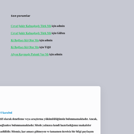
Son yorumlar
Cevat Şakir Kabaağaçlı Türk Mü
için
admin
Cevat Şakir Kabaağaçlı Türk Mü
için
Gülten
Ki Bağlacı Kü Olur Mu
için
admin
Ki Bağlacı Kü Olur Mu
için
Yiğit
Afyon Kaymağı Patenti Var Mı
için
admin
 @karabul
proaktif olarak denetleme veya araştırma yükümlülüğümüz bulunmamaktadır. Ancak,
r bağlantısı bulunmamaktadır. Sitede yalnızca kendi hazırladığımız makaleler
sadüfidir. Sitemiz, kar amacı gütmeyen ve tamamen ücretsiz bir bilgi paylaşım