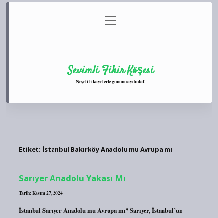
menüyü
Anasayfa
Gizlilik Politikası
Yasal Uyarı
aç
Hakkımızda
Sevimli Fikir Köşesi
Neşeli hikayelerle gününü aydınlat!
Etiket:
İstanbul Bakırköy Anadolu mu Avrupa mı
Sarıyer Anadolu Yakası Mı
Tarih: Kasım 27, 2024
İstanbul Sarıyer Anadolu mu Avrupa mı? Sarıyer, İstanbul’un