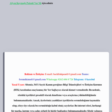
Afyon Kaymağı Patenti Var Mı
için
admin
s://tulipbett.net/
Reklam ve İletişim:
E-mail:
backlinkpaneli@gmail.com
Teams:
forumhizmeti@gmail.com
Whatsapp: 0262 606 0 726
Telegram: @karabul
Yasal Uyarı:
Sitemiz, 5651 Sayılı Kanun gereğince Bilgi Teknolojileri ve İletişim Kurumu
(BTK) tarafından onaylanmış bir Yer Sağlayıcı olarak hizmet vermektedir. Bu nedenle,
sitedeki içerikleri proaktif olarak denetleme veya araştırma yükümlülüğümüz
bulunmamaktadır. Ancak, üyelerimiz yazdıkları içeriklerin sorumluluğunu taşımakta
olup, siteye üye olarak bu sorumluluğu kabul etmiş sayılırlar. Bu internet sitesi, herhangi
bir marka, kurum veya şahıs şirketi ile hiçbir bağlantısı bulunmamaktadır. Sitede yalnızca