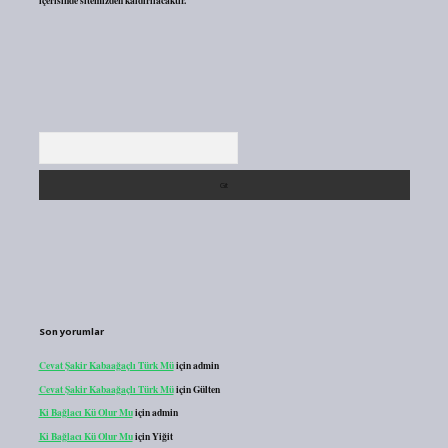
içerisinde sitemizden kaldırılacaktır.
Arama
Son yorumlar
Cevat Şakir Kabaağaçlı Türk Mü
için
admin
Cevat Şakir Kabaağaçlı Türk Mü
için
Gülten
Ki Bağlacı Kü Olur Mu
için
admin
Ki Bağlacı Kü Olur Mu
için
Yiğit