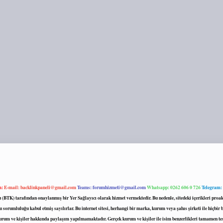
m:
E-mail:
backlinkpaneli@gmail.com
Teams:
forumhizmeti@gmail.com
Whatsapp: 0262 606 0 726
Telegram:
mu (BTK) tarafından onaylanmış bir Yer Sağlayıcı olarak hizmet vermektedir. Bu nedenle, sitedeki içerikleri 
 sorumluluğu kabul etmiş sayılırlar. Bu internet sitesi, herhangi bir marka, kurum veya şahıs şirketi ile hiçbi
kurum ve kişiler hakkında paylaşım yapılmamaktadır. Gerçek kurum ve kişiler ile isim benzerlikleri tamamen te