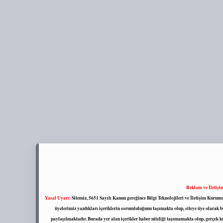
Reklam ve İletişi
Yasal Uyarı:
Sitemiz, 5651 Sayılı Kanun gereğince Bilgi Teknolojileri ve İletişim Kuru
üyelerimiz yazdıkları içeriklerin sorumluluğunu taşımakta olup, siteye üye olarak bu
paylaşılmaktadır. Burada yer alan içerikler haber niteliği taşımamakta olup, gerçek 