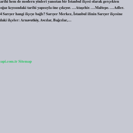
tarihi hem de modern yönleri yansıtan bir İstanbul ilçesi olarak gerçekten
ğaz kıyısındaki tarihi yapısıyla öne çıkıyor. …Ataşehir. …Maltepe. …Adler.
ıyer hangi ilçeye bağlı? Sarıyer Merkez, İstanbul ilinin Sarıyer ilçesine
aki ilçeler: Arnavutköy, Avcılar, Bağcılar,…
yapi.com.tr
Sitemap