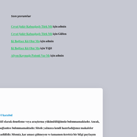
Son yorumlar
Cevat Şakir Kabaağaçlı Türk Mü
için
admin
Cevat Şakir Kabaağaçlı Türk Mü
için
Gülten
Ki Bağlacı Kü Olur Mu
için
admin
Ki Bağlacı Kü Olur Mu
için
Yiğit
Afyon Kaymağı Patenti Var Mı
için
admin
 @karabul
proaktif olarak denetleme veya araştırma yükümlülüğümüz bulunmamaktadır. Ancak,
r bağlantısı bulunmamaktadır. Sitede yalnızca kendi hazırladığımız makaleler
sadüfidir. Sitemiz, kar amacı gütmeyen ve tamamen ücretsiz bir bilgi paylaşım