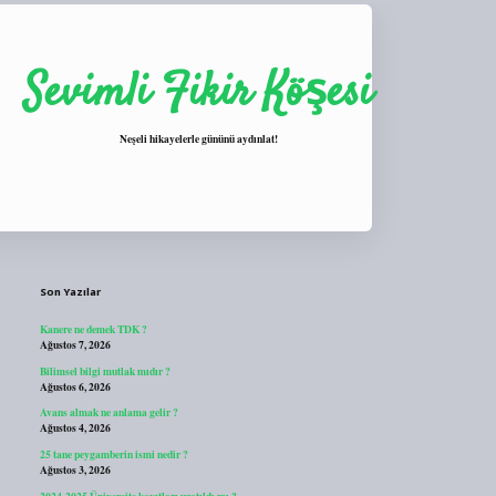
Sevimli Fikir Köşesi
Neşeli hikayelerle gününü aydınlat!
Sidebar
https://tulipbett.net/
Son Yazılar
Kanere ne demek TDK ?
Ağustos 7, 2026
Bilimsel bilgi mutlak mıdır ?
Ağustos 6, 2026
Avans almak ne anlama gelir ?
Ağustos 4, 2026
25 tane peygamberin ismi nedir ?
Ağustos 3, 2026
2024-2025 Üniversite kayıtları uzatıldı mı ?