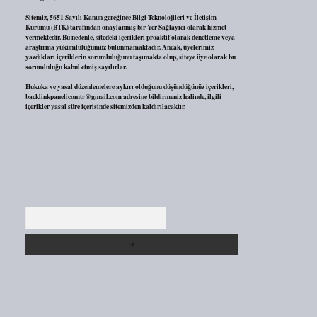
Sitemiz, 5651 Sayılı Kanun gereğince Bilgi Teknolojileri ve İletişim
Kurumu (BTK) tarafından onaylanmış bir Yer Sağlayıcı olarak hizmet
vermektedir. Bu nedenle, sitedeki içerikleri proaktif olarak denetleme veya
araştırma yükümlülüğümüz bulunmamaktadır. Ancak, üyelerimiz
yazdıkları içeriklerin sorumluluğunu taşımakta olup, siteye üye olarak bu
sorumluluğu kabul etmiş sayılırlar.
Hukuka ve yasal düzenlemelere aykırı olduğunu düşündüğünüz içerikleri,
backlinkpanelicomtr@gmail.com
adresine bildirmeniz halinde, ilgili
içerikler yasal süre içerisinde sitemizden kaldırılacaktır.
Arama