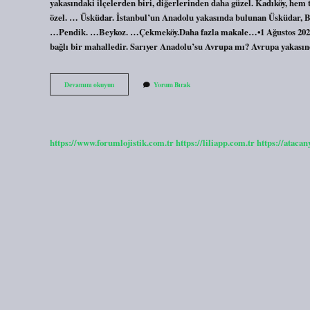
yakasındaki ilçelerden biri, diğerlerinden daha güzel. Kadıköy, hem 
özel. … Üsküdar. İstanbul’un Anadolu yakasında bulunan Üsküdar, Bo
…Pendik. …Beykoz. …Çekmeköy.Daha fazla makale…•1 Ağustos 2024 Sar
bağlı bir mahalledir. Sarıyer Anadolu’su Avrupa mı? Avrupa yakasınd
Sarıyer
Devamını okuyun
Yorum Bırak
Anadolu
Yakası
Mı
https://www.forumlojistik.com.tr
https://liliapp.com.tr
https://atacan