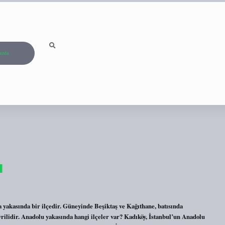
ızda
ı
yakasında bir ilçedir. Güneyinde Beşiktaş ve Kağıthane, batısında
rilidir. Anadolu yakasında hangi ilçeler var? Kadıköy, İstanbul’un Anadolu