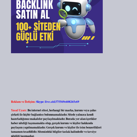
Reklam ve İletişim:
Skype: live:.cid.575569c608265c69
Yasal Uyarı:
Bu internet sitesi, herhangi bir marka, kurum veya şahıs
şirketi ile hiçbir bağlantısı bulunmamaktadır. Sitede yalnızca kendi
hazırladığımız makaleler paylaşılmaktadır. Burada yer alan içerikler
haber niteliği taşımamakta olup, gerçek kurum ve kişiler hakkında
paylaşım yapılmamaktadır. Gerçek kurum ve kişiler ile isim benzerlikleri
tamamen tesadüfidir. Sitemizdeki bilgiler taslak halindedir ve tavsiye
niteliği taşımazlar.