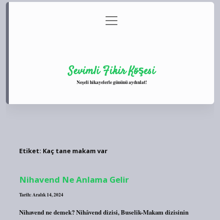
menüyü
Anasayfa
Gizlilik Politikası
Yasal Uyarı
aç
Hakkımızda
Sevimli Fikir Köşesi
Neşeli hikayelerle gününü aydınlat!
Etiket:
Kaç tane makam var
Nihavend Ne Anlama Gelir
Tarih: Aralık 14, 2024
Nihavend ne demek? Nihâvend dizisi, Buselik-Makam dizisinin