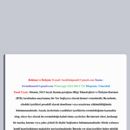
://tulipbett.net/
Reklam ve İletişim:
E-mail:
backlinkpaneli@gmail.com
Teams:
forumhizmeti@gmail.com
Whatsapp: 0262 606 0 726
Telegram: @karabul
Yasal Uyarı:
Sitemiz, 5651 Sayılı Kanun gereğince Bilgi Teknolojileri ve İletişim Kurumu
(BTK) tarafından onaylanmış bir Yer Sağlayıcı olarak hizmet vermektedir. Bu nedenle,
sitedeki içerikleri proaktif olarak denetleme veya araştırma yükümlülüğümüz
bulunmamaktadır. Ancak, üyelerimiz yazdıkları içeriklerin sorumluluğunu taşımakta
olup, siteye üye olarak bu sorumluluğu kabul etmiş sayılırlar. Bu internet sitesi, herhangi
bir marka, kurum veya şahıs şirketi ile hiçbir bağlantısı bulunmamaktadır. Sitede yalnızca
kendi hazırladığımız makaleler paylaşılmaktadır. Burada yer alan içerikler haber niteliği