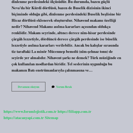
dinlenme perdesindeki ölçüsüdür. Bu durumda, bazen güçlü
Neva’da bir Kürdi dörtlüsü, bazen de Buselik dizisinin ikinci
biçiminde olduğu gibi, dinlenme perdesindeki Buselik beşlisine bir
Hicaz dörtlüsü eklenerek oluşturulur. Nihavend makamı özelliği
nedir? Nihavend Makamı asılma kararları açısından oldukça
renklidir. Makam seyrinde, altıncı derece nîm-hisar perdesinde
çârgâh lezzetiyle, dördüncü derece çârgâh perdesinde ise bûselik
lezzetiyle asılma kararları verilebilir. Ancak bu kalışlar sırasında
tiz taraftaki La minör Mücennep bemolü (nîm-şehnaz tonu) de
seyirde yer almalıdır. Nihavent şarkı ne demek? Türk müziğinde en
çok kullanılan modlardan biridir. Tel seslerinin uygunluğu bu
makamın Batı enstrümanlarıyla çalınmasına ve…
Nihavend
Devamını okuyun
Yorum Bırak
Ne
Anlama
Gelir
https://www.forumlojistik.com.tr
https://liliapp.com.tr
https://atacanyapi.com.tr
Sitemap