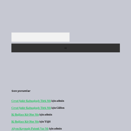
Arama
Son yorumlar
Cevat Şakir Kabaağaçlı Türk Mü
için
admin
Cevat Şakir Kabaağaçlı Türk Mü
için
Gülten
Ki Bağlacı Kü Olur Mu
için
admin
Ki Bağlacı Kü Olur Mu
için
Yiğit
Afyon Kaymağı Patenti Var Mı
için
admin