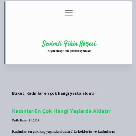
menüyü
Anasayfa
Gizlilik Politikası
Yasal Uyarı
aç
Hakkımızda
Sevimli Fikir Köşesi
Neşeli hikayelerle gününü aydınlat!
Etiket:
Kadınlar en çok hangi yasta aldatır
Kadınlar En Çok Hangi Yaşlarda Aldatır
Tarih: Kasım 11, 2024
Kadınlar en çok kaç yaşında aldatır? Erkeklerin ve kadınların