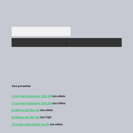
Arama
Son yorumlar
Cevat Şakir Kabaağaçlı Türk Mü
için
admin
Cevat Şakir Kabaağaçlı Türk Mü
için
Gülten
Ki Bağlacı Kü Olur Mu
için
admin
Ki Bağlacı Kü Olur Mu
için
Yiğit
Afyon Kaymağı Patenti Var Mı
için
admin