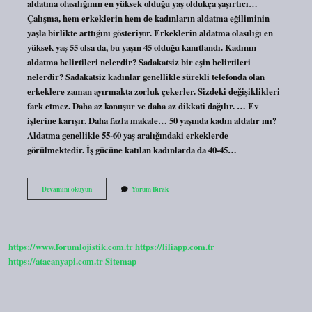
aldatma olasılığının en yüksek olduğu yaş oldukça şaşırtıcı…
Çalışma, hem erkeklerin hem de kadınların aldatma eğiliminin
yaşla birlikte arttığını gösteriyor. Erkeklerin aldatma olasılığı en
yüksek yaş 55 olsa da, bu yaşın 45 olduğu kanıtlandı. Kadının
aldatma belirtileri nelerdir? Sadakatsiz bir eşin belirtileri
nelerdir? Sadakatsiz kadınlar genellikle sürekli telefonda olan
erkeklere zaman ayırmakta zorluk çekerler. Sizdeki değişiklikleri
fark etmez. Daha az konuşur ve daha az dikkati dağılır. … Ev
işlerine karışır. Daha fazla makale… 50 yaşında kadın aldatır mı?
Aldatma genellikle 55-60 yaş aralığındaki erkeklerde
görülmektedir. İş gücüne katılan kadınlarda da 40-45…
Kadınlar
Devamını okuyun
Yorum Bırak
En
Çok
Hangi
Yaşlarda
Aldatır
https://www.forumlojistik.com.tr
https://liliapp.com.tr
https://atacanyapi.com.tr
Sitemap