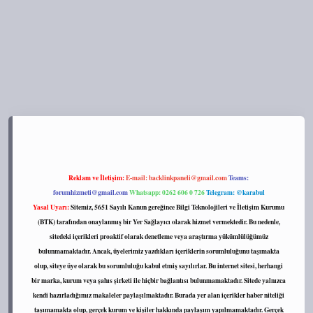
ps://tulipbett.net/
Reklam ve İletişim:
E-mail:
backlinkpaneli@gmail.com
Teams:
forumhizmeti@gmail.com
Whatsapp: 0262 606 0 726
Telegram: @karabul
Yasal Uyarı:
Sitemiz, 5651 Sayılı Kanun gereğince Bilgi Teknolojileri ve İletişim Kurumu
(BTK) tarafından onaylanmış bir Yer Sağlayıcı olarak hizmet vermektedir. Bu nedenle,
sitedeki içerikleri proaktif olarak denetleme veya araştırma yükümlülüğümüz
bulunmamaktadır. Ancak, üyelerimiz yazdıkları içeriklerin sorumluluğunu taşımakta
olup, siteye üye olarak bu sorumluluğu kabul etmiş sayılırlar. Bu internet sitesi, herhangi
bir marka, kurum veya şahıs şirketi ile hiçbir bağlantısı bulunmamaktadır. Sitede yalnızca
kendi hazırladığımız makaleler paylaşılmaktadır. Burada yer alan içerikler haber niteliği
taşımamakta olup, gerçek kurum ve kişiler hakkında paylaşım yapılmamaktadır. Gerçek