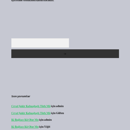
içerisinde sitemizden kaldırılacaktır.
Arama
Son yorumlar
Cevat Şakir Kabaağaçlı Türk Mü
için
admin
Cevat Şakir Kabaağaçlı Türk Mü
için
Gülten
Ki Bağlacı Kü Olur Mu
için
admin
Ki Bağlacı Kü Olur Mu
için
Yiğit