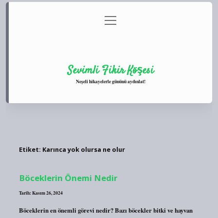
menüyü
Anasayfa
Gizlilik Politikası
Yasal Uyarı
aç
Hakkımızda
Sevimli Fikir Köşesi
Neşeli hikayelerle gününü aydınlat!
Etiket:
Karınca yok olursa ne olur
Böceklerin Önemi Nedir
Tarih: Kasım 26, 2024
Böceklerin en önemli görevi nedir? Bazı böcekler bitki ve hayvan