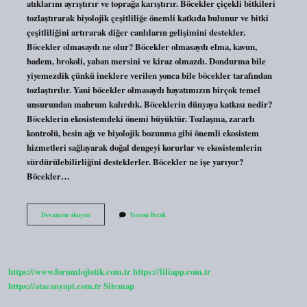
atıklarını ayrıştırır ve toprağa karıştırır. Böcekler çiçekli bitkileri
tozlaştırarak biyolojik çeşitliliğe önemli katkıda bulunur ve bitki
çeşitliliğini artırarak diğer canlıların gelişimini destekler.
Böcekler olmasaydı ne olur? Böcekler olmasaydı elma, kavun,
badem, brokoli, yaban mersini ve kiraz olmazdı. Dondurma bile
yiyemezdik çünkü ineklere verilen yonca bile böcekler tarafından
tozlaştırılır. Yani böcekler olmasaydı hayatımızın birçok temel
unsurundan mahrum kalırdık. Böceklerin dünyaya katkısı nedir?
Böceklerin ekosistemdeki önemi büyüktür. Tozlaşma, zararlı
kontrolü, besin ağı ve biyolojik bozunma gibi önemli ekosistem
hizmetleri sağlayarak doğal dengeyi korurlar ve ekosistemlerin
sürdürülebilirliğini desteklerler. Böcekler ne işe yarıyor?
Böcekler…
Böceklerin
Devamını okuyun
Yorum Bırak
Önemi
Nedir
https://www.forumlojistik.com.tr
https://liliapp.com.tr
https://atacanyapi.com.tr
Sitemap