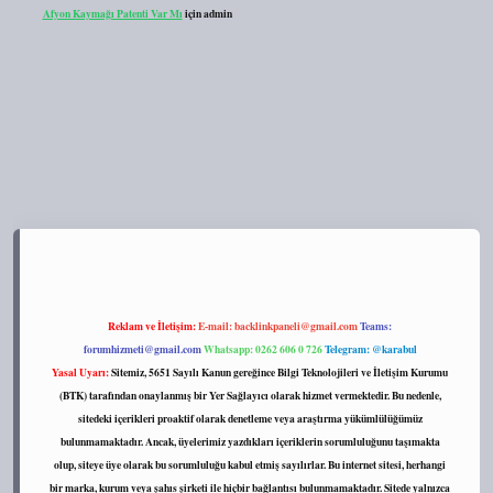
Afyon Kaymağı Patenti Var Mı
için
admin
s://tulipbett.net/
Reklam ve İletişim:
E-mail:
backlinkpaneli@gmail.com
Teams:
forumhizmeti@gmail.com
Whatsapp: 0262 606 0 726
Telegram: @karabul
Yasal Uyarı:
Sitemiz, 5651 Sayılı Kanun gereğince Bilgi Teknolojileri ve İletişim Kurumu
(BTK) tarafından onaylanmış bir Yer Sağlayıcı olarak hizmet vermektedir. Bu nedenle,
sitedeki içerikleri proaktif olarak denetleme veya araştırma yükümlülüğümüz
bulunmamaktadır. Ancak, üyelerimiz yazdıkları içeriklerin sorumluluğunu taşımakta
olup, siteye üye olarak bu sorumluluğu kabul etmiş sayılırlar. Bu internet sitesi, herhangi
bir marka, kurum veya şahıs şirketi ile hiçbir bağlantısı bulunmamaktadır. Sitede yalnızca