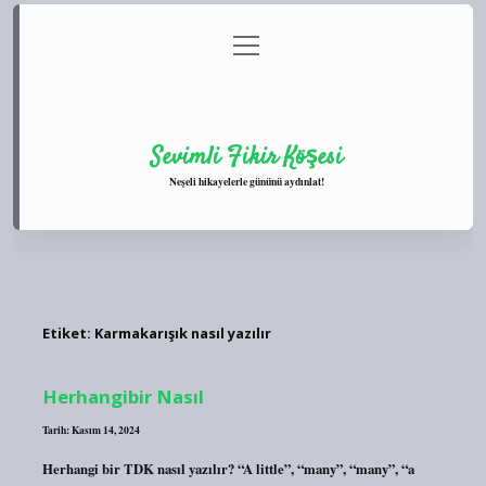
menüyü
Anasayfa
Gizlilik Politikası
Yasal Uyarı
aç
Hakkımızda
Sevimli Fikir Köşesi
Neşeli hikayelerle gününü aydınlat!
Etiket:
Karmakarışık nasıl yazılır
Herhangibir Nasıl
Tarih: Kasım 14, 2024
Herhangi bir TDK nasıl yazılır? “A little”, “many”, “many”, “a