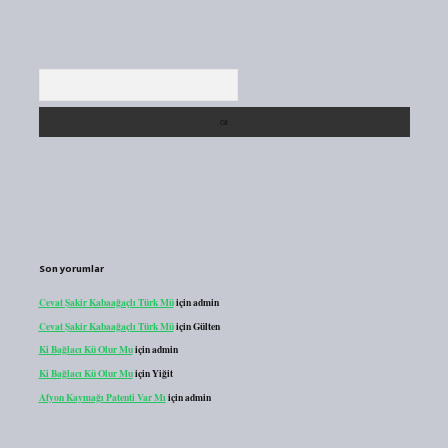
Arama
Son yorumlar
Cevat Şakir Kabaağaçlı Türk Mü
için
admin
Cevat Şakir Kabaağaçlı Türk Mü
için
Gülten
Ki Bağlacı Kü Olur Mu
için
admin
Ki Bağlacı Kü Olur Mu
için
Yiğit
Afyon Kaymağı Patenti Var Mı
için
admin