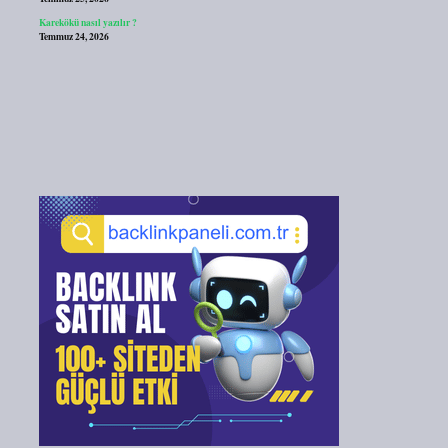
Karekökü nasıl yazılır ?
Temmuz 24, 2026