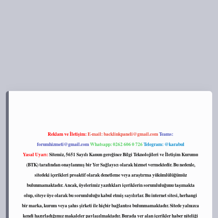
s://tulipbett.net/
Reklam ve İletişim:
E-mail:
backlinkpaneli@gmail.com
Teams:
forumhizmeti@gmail.com
Whatsapp: 0262 606 0 726
Telegram: @karabul
Yasal Uyarı:
Sitemiz, 5651 Sayılı Kanun gereğince Bilgi Teknolojileri ve İletişim Kurumu
(BTK) tarafından onaylanmış bir Yer Sağlayıcı olarak hizmet vermektedir. Bu nedenle,
sitedeki içerikleri proaktif olarak denetleme veya araştırma yükümlülüğümüz
bulunmamaktadır. Ancak, üyelerimiz yazdıkları içeriklerin sorumluluğunu taşımakta
olup, siteye üye olarak bu sorumluluğu kabul etmiş sayılırlar. Bu internet sitesi, herhangi
bir marka, kurum veya şahıs şirketi ile hiçbir bağlantısı bulunmamaktadır. Sitede yalnızca
kendi hazırladığımız makaleler paylaşılmaktadır. Burada yer alan içerikler haber niteliği