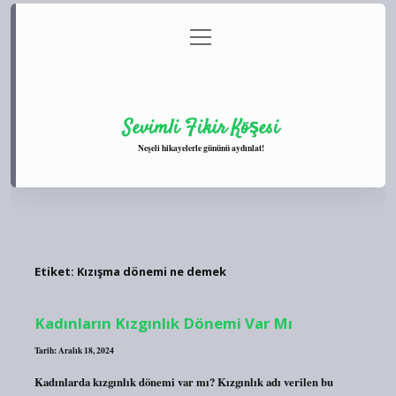
menüyü
Anasayfa
Gizlilik Politikası
Yasal Uyarı
aç
Hakkımızda
Sevimli Fikir Köşesi
Neşeli hikayelerle gününü aydınlat!
Etiket:
Kızışma dönemi ne demek
Kadınların Kızgınlık Dönemi Var Mı
Tarih: Aralık 18, 2024
Kadınlarda kızgınlık dönemi var mı? Kızgınlık adı verilen bu