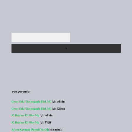
Arama
Son yorumlar
Cevat Şakir Kabaağaçlı Türk Mü
için
admin
Cevat Şakir Kabaağaçlı Türk Mü
için
Gülten
Ki Bağlacı Kü Olur Mu
için
admin
Ki Bağlacı Kü Olur Mu
için
Yiğit
Afyon Kaymağı Patenti Var Mı
için
admin