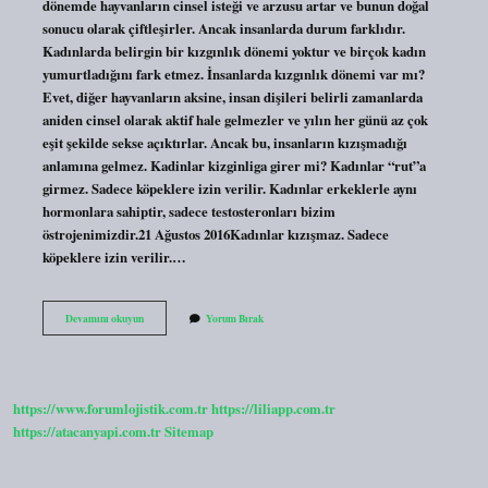
dönemde hayvanların cinsel isteği ve arzusu artar ve bunun doğal
sonucu olarak çiftleşirler. Ancak insanlarda durum farklıdır.
Kadınlarda belirgin bir kızgınlık dönemi yoktur ve birçok kadın
yumurtladığını fark etmez. İnsanlarda kızgınlık dönemi var mı?
Evet, diğer hayvanların aksine, insan dişileri belirli zamanlarda
aniden cinsel olarak aktif hale gelmezler ve yılın her günü az çok
eşit şekilde sekse açıktırlar. Ancak bu, insanların kızışmadığı
anlamına gelmez. Kadinlar kizginliga girer mi? Kadınlar “rut”a
girmez. Sadece köpeklere izin verilir. Kadınlar erkeklerle aynı
hormonlara sahiptir, sadece testosteronları bizim
östrojenimizdir.21 Ağustos 2016Kadınlar kızışmaz. Sadece
köpeklere izin verilir.…
Kadınların
Devamını okuyun
Yorum Bırak
Kızgınlık
Dönemi
Var
Mı
https://www.forumlojistik.com.tr
https://liliapp.com.tr
https://atacanyapi.com.tr
Sitemap