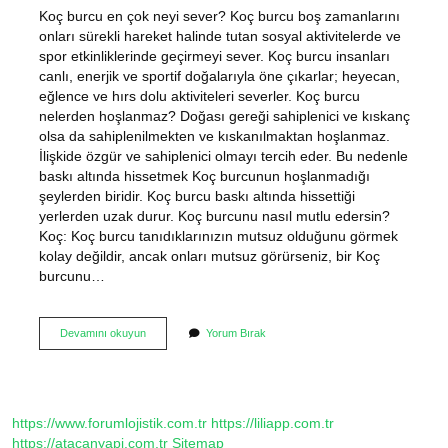
Koç burcu en çok neyi sever? Koç burcu boş zamanlarını
onları sürekli hareket halinde tutan sosyal aktivitelerde ve
spor etkinliklerinde geçirmeyi sever. Koç burcu insanları
canlı, enerjik ve sportif doğalarıyla öne çıkarlar; heyecan,
eğlence ve hırs dolu aktiviteleri severler. Koç burcu
nelerden hoşlanmaz? Doğası gereği sahiplenici ve kıskanç
olsa da sahiplenilmekten ve kıskanılmaktan hoşlanmaz.
İlişkide özgür ve sahiplenici olmayı tercih eder. Bu nedenle
baskı altında hissetmek Koç burcunun hoşlanmadığı
şeylerden biridir. Koç burcu baskı altında hissettiği
yerlerden uzak durur. Koç burcunu nasıl mutlu edersin?
Koç: Koç burcu tanıdıklarınızın mutsuz olduğunu görmek
kolay değildir, ancak onları mutsuz görürseniz, bir Koç
burcunu…
Koç
Devamını okuyun
Yorum Bırak
Burcu
Nelerden
Hoşlanir
https://www.forumlojistik.com.tr
https://liliapp.com.tr
https://atacanyapi.com.tr
Sitemap