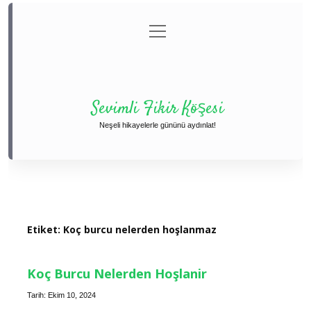
menüyü
Anasayfa
Gizlilik Politikası
Yasal Uyarı
aç
Hakkımızda
Sevimli Fikir Köşesi
Neşeli hikayelerle gününü aydınlat!
Etiket:
Koç burcu nelerden hoşlanmaz
Koç Burcu Nelerden Hoşlanir
Tarih: Ekim 10, 2024