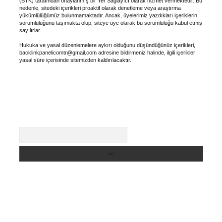
(BTK) tarafından onaylanmış bir Yer Sağlayıcı olarak hizmet vermektedir. Bu
nedenle, sitedeki içerikleri proaktif olarak denetleme veya araştırma
yükümlülüğümüz bulunmamaktadır. Ancak, üyelerimiz yazdıkları içeriklerin
sorumluluğunu taşımakta olup, siteye üye olarak bu sorumluluğu kabul etmiş
sayılırlar.
Hukuka ve yasal düzenlemelere aykırı olduğunu düşündüğünüz içerikleri,
backlinkpanelicomtr@gmail.com
adresine bildirmeniz halinde, ilgili içerikler
yasal süre içerisinde sitemizden kaldırılacaktır.
Arama