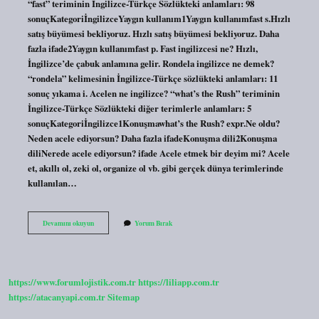
“fast” teriminin İngilizce-Türkçe Sözlükteki anlamları: 98
sonuçKategoriİngilizceYaygın kullanım1Yaygın kullanımfast s.Hızlı
satış büyümesi bekliyoruz. Hızlı satış büyümesi bekliyoruz. Daha
fazla ifade2Yaygın kullanımfast p. Fast ingilizcesi ne? Hızlı,
İngilizce’de çabuk anlamına gelir. Rondela ingilizce ne demek?
“rondela” kelimesinin İngilizce-Türkçe sözlükteki anlamları: 11
sonuç yıkama i. Acelen ne ingilizce? “what’s the Rush” teriminin
İngilizce-Türkçe Sözlükteki diğer terimlerle anlamları: 5
sonuçKategoriİngilizce1Konuşmawhat’s the Rush? expr.Ne oldu?
Neden acele ediyorsun? Daha fazla ifadeKonuşma dili2Konuşma
diliNerede acele ediyorsun? ifade Acele etmek bir deyim mi? Acele
et, akıllı ol, zeki ol, organize ol vb. gibi gerçek dünya terimlerinde
kullanılan…
Ingilizce
Devamını okuyun
Yorum Bırak
Acele
Ne
Demek
https://www.forumlojistik.com.tr
https://liliapp.com.tr
https://atacanyapi.com.tr
Sitemap