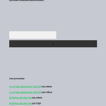
içerisinde sitemizden kaldırılacaktır.
Arama
Son yorumlar
Cevat Şakir Kabaağaçlı Türk Mü
için
admin
Cevat Şakir Kabaağaçlı Türk Mü
için
Gülten
Ki Bağlacı Kü Olur Mu
için
admin
Ki Bağlacı Kü Olur Mu
için
Yiğit