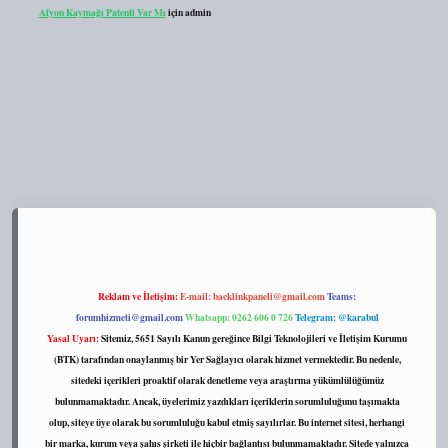
Afyon Kaymağı Patenti Var Mı
için
admin
://tulipbett.net/
Reklam ve İletişim:
E-mail:
backlinkpaneli@gmail.com
Teams:
forumhizmeti@gmail.com
Whatsapp: 0262 606 0 726
Telegram: @karabul
Yasal Uyarı:
Sitemiz, 5651 Sayılı Kanun gereğince Bilgi Teknolojileri ve İletişim Kurumu
(BTK) tarafından onaylanmış bir Yer Sağlayıcı olarak hizmet vermektedir. Bu nedenle,
sitedeki içerikleri proaktif olarak denetleme veya araştırma yükümlülüğümüz
bulunmamaktadır. Ancak, üyelerimiz yazdıkları içeriklerin sorumluluğunu taşımakta
olup, siteye üye olarak bu sorumluluğu kabul etmiş sayılırlar. Bu internet sitesi, herhangi
bir marka, kurum veya şahıs şirketi ile hiçbir bağlantısı bulunmamaktadır. Sitede yalnızca