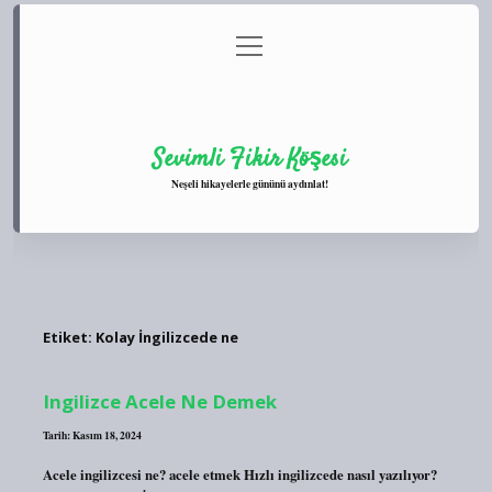
menüyü
Anasayfa
Gizlilik Politikası
Yasal Uyarı
aç
Hakkımızda
Sevimli Fikir Köşesi
Neşeli hikayelerle gününü aydınlat!
Etiket:
Kolay İngilizcede ne
Ingilizce Acele Ne Demek
Tarih: Kasım 18, 2024
Acele ingilizcesi ne? acele etmek Hızlı ingilizcede nasıl yazılıyor?