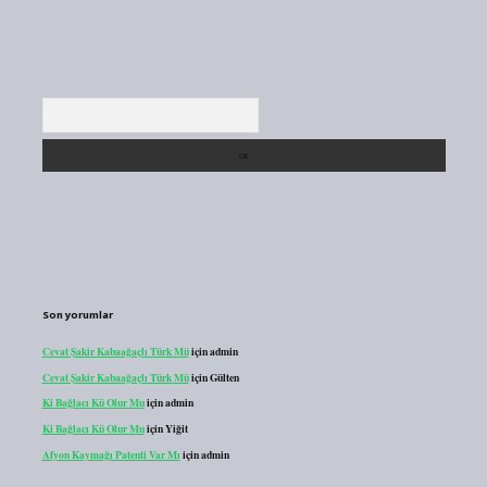
Arama
Son yorumlar
Cevat Şakir Kabaağaçlı Türk Mü
için
admin
Cevat Şakir Kabaağaçlı Türk Mü
için
Gülten
Ki Bağlacı Kü Olur Mu
için
admin
Ki Bağlacı Kü Olur Mu
için
Yiğit
Afyon Kaymağı Patenti Var Mı
için
admin