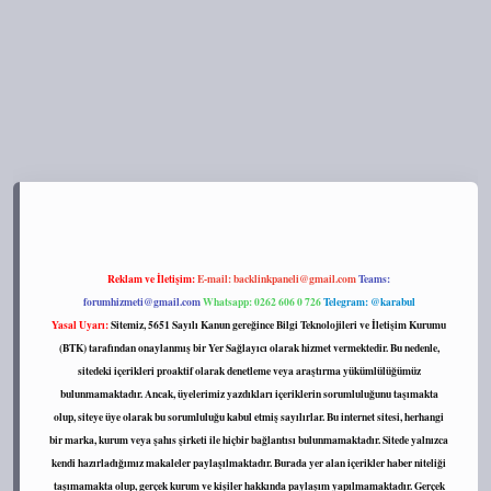
s://tulipbett.net/
Reklam ve İletişim:
E-mail:
backlinkpaneli@gmail.com
Teams:
forumhizmeti@gmail.com
Whatsapp: 0262 606 0 726
Telegram: @karabul
Yasal Uyarı:
Sitemiz, 5651 Sayılı Kanun gereğince Bilgi Teknolojileri ve İletişim Kurumu
(BTK) tarafından onaylanmış bir Yer Sağlayıcı olarak hizmet vermektedir. Bu nedenle,
sitedeki içerikleri proaktif olarak denetleme veya araştırma yükümlülüğümüz
bulunmamaktadır. Ancak, üyelerimiz yazdıkları içeriklerin sorumluluğunu taşımakta
olup, siteye üye olarak bu sorumluluğu kabul etmiş sayılırlar. Bu internet sitesi, herhangi
bir marka, kurum veya şahıs şirketi ile hiçbir bağlantısı bulunmamaktadır. Sitede yalnızca
kendi hazırladığımız makaleler paylaşılmaktadır. Burada yer alan içerikler haber niteliği
taşımamakta olup, gerçek kurum ve kişiler hakkında paylaşım yapılmamaktadır. Gerçek