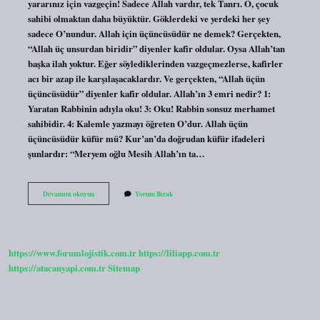
yararınız için vazgeçin! Sadece Allah vardır, tek Tanrı. O, çocuk
sahibi olmaktan daha büyüktür. Göklerdeki ve yerdeki her şey
sadece O’nundur. Allah için üçüncüsüdür ne demek? Gerçekten,
“Allah üç unsurdan biridir” diyenler kafir oldular. Oysa Allah’tan
başka ilah yoktur. Eğer söylediklerinden vazgeçmezlerse, kafirler
acı bir azap ile karşılaşacaklardır. Ve gerçekten, “Allah üçün
üçüncüsüdür” diyenler kafir oldular. Allah’ın 3 emri nedir? 1:
Yaratan Rabbinin adıyla oku! 3: Oku! Rabbin sonsuz merhamet
sahibidir. 4: Kalemle yazmayı öğreten O’dur. Allah üçün
üçüncüsüdür küfür mü? Kur’an’da doğrudan küfür ifadeleri
şunlardır: “Meryem oğlu Mesih Allah’ın ta…
Allah
Devamını okuyun
Yorum Bırak
Üçtür
Ne
Demek
https://www.forumlojistik.com.tr
https://liliapp.com.tr
https://atacanyapi.com.tr
Sitemap