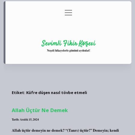
menüyü
Anasayfa
Gizlilik Politikası
Yasal Uyarı
aç
Hakkımızda
Sevimli Fikir Köşesi
Neşeli hikayelerle gününü aydınlat!
Etiket:
Küfre düşen nasıl tövbe etmeli
Allah Üçtür Ne Demek
Tarih: Aralık 15, 2024
Allah üçtür demeyin ne demek? “(Tanrı) üçtür!” Demeyin; kendi