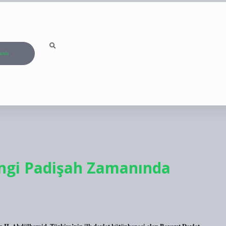
ızda
angi Padişah Zamanında
 II. Abdülhamid, Türkiye’nin ilk devlet kütüphanesi olan Beyazıt Devlet