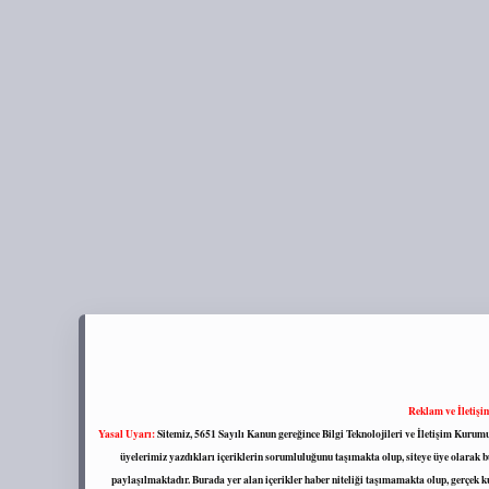
Reklam ve İletişi
Yasal Uyarı:
Sitemiz, 5651 Sayılı Kanun gereğince Bilgi Teknolojileri ve İletişim Kuru
üyelerimiz yazdıkları içeriklerin sorumluluğunu taşımakta olup, siteye üye olarak bu
paylaşılmaktadır. Burada yer alan içerikler haber niteliği taşımamakta olup, gerçek 