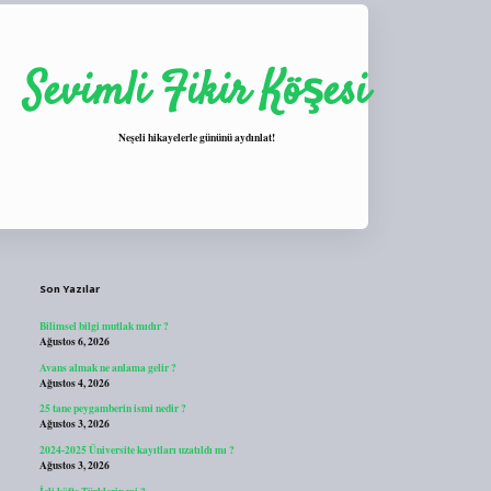
Sevimli Fikir Köşesi
Neşeli hikayelerle gününü aydınlat!
Sidebar
https://tulipbett.net/
Son Yazılar
Bilimsel bilgi mutlak mıdır ?
Ağustos 6, 2026
Avans almak ne anlama gelir ?
Ağustos 4, 2026
25 tane peygamberin ismi nedir ?
Ağustos 3, 2026
2024-2025 Üniversite kayıtları uzatıldı mı ?
Ağustos 3, 2026
İçli köfte Türklerin mi ?