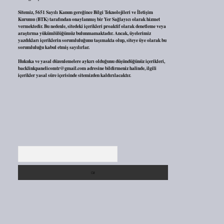
Sitemiz, 5651 Sayılı Kanun gereğince Bilgi Teknolojileri ve İletişim
Kurumu (BTK) tarafından onaylanmış bir Yer Sağlayıcı olarak hizmet
vermektedir. Bu nedenle, sitedeki içerikleri proaktif olarak denetleme veya
araştırma yükümlülüğümüz bulunmamaktadır. Ancak, üyelerimiz
yazdıkları içeriklerin sorumluluğunu taşımakta olup, siteye üye olarak bu
sorumluluğu kabul etmiş sayılırlar.
Hukuka ve yasal düzenlemelere aykırı olduğunu düşündüğünüz içerikleri,
backlinkpanelicomtr@gmail.com
adresine bildirmeniz halinde, ilgili
içerikler yasal süre içerisinde sitemizden kaldırılacaktır.
Arama