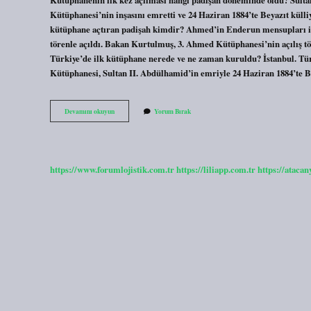
Kütüphanesi’nin inşasını emretti ve 24 Haziran 1884’te Beyazıt küll
kütüphane açtıran padişah kimdir? Ahmed’in Enderun mensupları iç
törenle açıldı. Bakan Kurtulmuş, 3. Ahmed Kütüphanesi’nin açılış 
Türkiye’de ilk kütüphane nerede ve ne zaman kuruldu? İstanbul. Türk
Kütüphanesi, Sultan II. Abdülhamid’in emriyle 24 Haziran 1884’te B
Ilk
Devamını okuyun
Yorum Bırak
Saray
Kütüphanesi
Hangi
Padişah
Zamanında
https://www.forumlojistik.com.tr
https://liliapp.com.tr
https://atacan
Açılmıştır