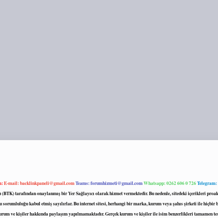
m:
E-mail:
backlinkpaneli@gmail.com
Teams:
forumhizmeti@gmail.com
Whatsapp: 0262 606 0 726
Telegram:
mu (BTK) tarafından onaylanmış bir Yer Sağlayıcı olarak hizmet vermektedir. Bu nedenle, sitedeki içerikleri 
 sorumluluğu kabul etmiş sayılırlar. Bu internet sitesi, herhangi bir marka, kurum veya şahıs şirketi ile hiçbi
kurum ve kişiler hakkında paylaşım yapılmamaktadır. Gerçek kurum ve kişiler ile isim benzerlikleri tamamen te