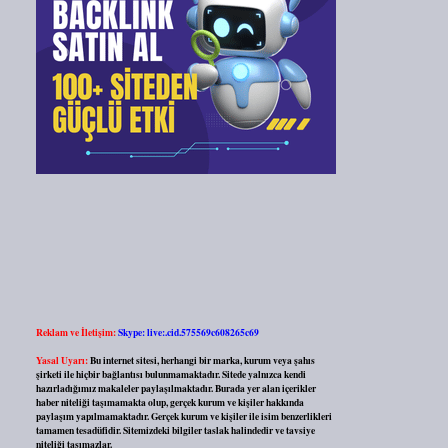
Reklam ve İletişim:
Skype: live:.cid.575569c608265c69
Yasal Uyarı:
Bu internet sitesi, herhangi bir marka, kurum veya şahıs
şirketi ile hiçbir bağlantısı bulunmamaktadır. Sitede yalnızca kendi
hazırladığımız makaleler paylaşılmaktadır. Burada yer alan içerikler
haber niteliği taşımamakta olup, gerçek kurum ve kişiler hakkında
paylaşım yapılmamaktadır. Gerçek kurum ve kişiler ile isim benzerlikleri
tamamen tesadüfidir. Sitemizdeki bilgiler taslak halindedir ve tavsiye
niteliği taşımazlar.