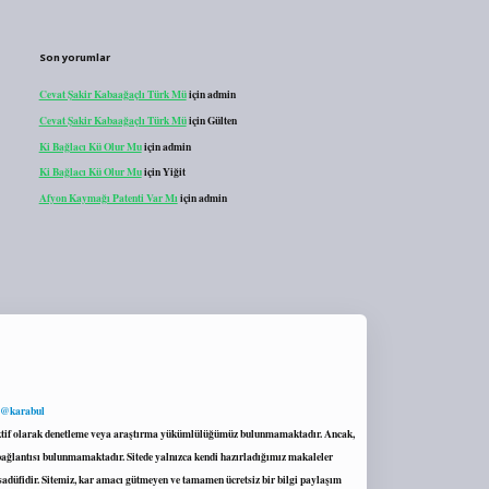
Son yorumlar
Cevat Şakir Kabaağaçlı Türk Mü
için
admin
Cevat Şakir Kabaağaçlı Türk Mü
için
Gülten
Ki Bağlacı Kü Olur Mu
için
admin
Ki Bağlacı Kü Olur Mu
için
Yiğit
Afyon Kaymağı Patenti Var Mı
için
admin
 @karabul
proaktif olarak denetleme veya araştırma yükümlülüğümüz bulunmamaktadır. Ancak,
r bağlantısı bulunmamaktadır. Sitede yalnızca kendi hazırladığımız makaleler
sadüfidir. Sitemiz, kar amacı gütmeyen ve tamamen ücretsiz bir bilgi paylaşım