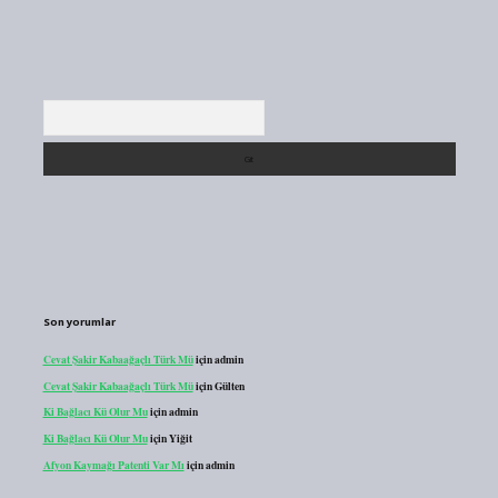
Arama
Son yorumlar
Cevat Şakir Kabaağaçlı Türk Mü
için
admin
Cevat Şakir Kabaağaçlı Türk Mü
için
Gülten
Ki Bağlacı Kü Olur Mu
için
admin
Ki Bağlacı Kü Olur Mu
için
Yiğit
Afyon Kaymağı Patenti Var Mı
için
admin