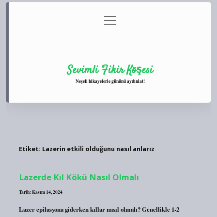
menüyü
Anasayfa
Gizlilik Politikası
Yasal Uyarı
aç
Hakkımızda
Sevimli Fikir Köşesi
Neşeli hikayelerle gününü aydınlat!
Etiket:
Lazerin etkili olduğunu nasıl anlarız
Lazerde Kıl Kökü Nasıl Olmalı
Tarih: Kasım 14, 2024
Lazer epilasyona giderken kıllar nasıl olmalı? Genellikle 1-2