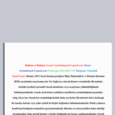
s://tulipbett.net/
Reklam ve İletişim:
E-mail:
backlinkpaneli@gmail.com
Teams:
forumhizmeti@gmail.com
Whatsapp: 0262 606 0 726
Telegram: @karabul
Yasal Uyarı:
Sitemiz, 5651 Sayılı Kanun gereğince Bilgi Teknolojileri ve İletişim Kurumu
(BTK) tarafından onaylanmış bir Yer Sağlayıcı olarak hizmet vermektedir. Bu nedenle,
sitedeki içerikleri proaktif olarak denetleme veya araştırma yükümlülüğümüz
bulunmamaktadır. Ancak, üyelerimiz yazdıkları içeriklerin sorumluluğunu taşımakta
olup, siteye üye olarak bu sorumluluğu kabul etmiş sayılırlar. Bu internet sitesi, herhangi
bir marka, kurum veya şahıs şirketi ile hiçbir bağlantısı bulunmamaktadır. Sitede yalnızca
kendi hazırladığımız makaleler paylaşılmaktadır. Burada yer alan içerikler haber niteliği
taşımamakta olup, gerçek kurum ve kişiler hakkında paylaşım yapılmamaktadır. Gerçek