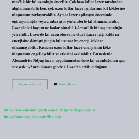
mm’lik bir kıl uzunluğu önerilir. Çok kısa kıllar lazer tarafından
algılanmayabilirken, çok uzun kıllar lazer ışınlarının kıl köklerine
ulaşmasını zorlaştırabilir. Ayrıca lazer epilasyon öncesinde
epilasyon, ağda veya cımbız gibi yöntemlerle kıl alınmamalıdır.
Lazerde kıl boyutu ne kadar olmalı? 1-2 mm’lik bir saç uzunluğu
yeterlidir. Lazerde kıl uzun olursa ne olur? Lazer ışığı kılda ısı
enerjisine dönüştüğü için kıl uzunsa bu enerji köklere
ulaşamayabilir. Kısacası uzun kıllar lazer enerjisinin köke
ulaşmasını engelleyebilir ve etkisini azaltabilir. Bu nedenle
Alexandrite Ndyag lazeri uygulanmadan önce kıl uzunluğunun aynı
seviyede 1-2 mm olması gerekir. Lazerin etkili olduğunu…
Lazerde
Devamını okuyun
Yorum Bırak
Kıl
Kökü
Nasıl
Olmalı
https://www.forumlojistik.com.tr
https://liliapp.com.tr
https://atacanyapi.com.tr
Sitemap