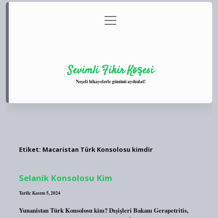
menüyü
Anasayfa
Gizlilik Politikası
Yasal Uyarı
aç
Hakkımızda
Sevimli Fikir Köşesi
Neşeli hikayelerle gününü aydınlat!
Etiket:
Macaristan Türk Konsolosu kimdir
Selanik Konsolosu Kim
Tarih: Kasım 5, 2024
Yunanistan Türk Konsolosu kim? Dışişleri Bakanı Gerapetritis,