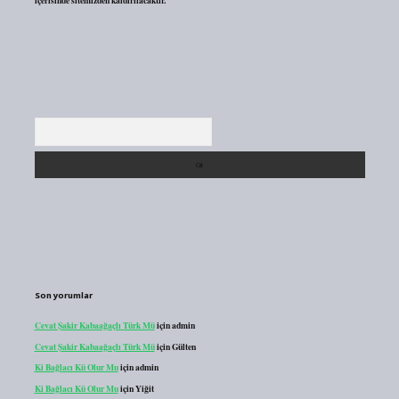
içerisinde sitemizden kaldırılacaktır.
Arama
Son yorumlar
Cevat Şakir Kabaağaçlı Türk Mü
için
admin
Cevat Şakir Kabaağaçlı Türk Mü
için
Gülten
Ki Bağlacı Kü Olur Mu
için
admin
Ki Bağlacı Kü Olur Mu
için
Yiğit