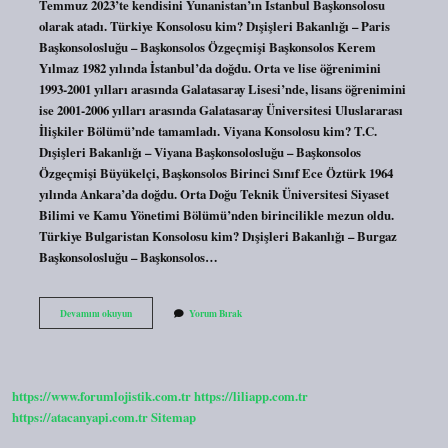
Temmuz 2023’te kendisini Yunanistan’ın İstanbul Başkonsolosu
olarak atadı. Türkiye Konsolosu kim? Dışişleri Bakanlığı – Paris
Başkonsolosluğu – Başkonsolos Özgeçmişi Başkonsolos Kerem
Yılmaz 1982 yılında İstanbul’da doğdu. Orta ve lise öğrenimini
1993-2001 yılları arasında Galatasaray Lisesi’nde, lisans öğrenimini
ise 2001-2006 yılları arasında Galatasaray Üniversitesi Uluslararası
İlişkiler Bölümü’nde tamamladı. Viyana Konsolosu kim? T.C.
Dışişleri Bakanlığı – Viyana Başkonsolosluğu – Başkonsolos
Özgeçmişi Büyükelçi, Başkonsolos Birinci Sınıf Ece Öztürk 1964
yılında Ankara’da doğdu. Orta Doğu Teknik Üniversitesi Siyaset
Bilimi ve Kamu Yönetimi Bölümü’nden birincilikle mezun oldu.
Türkiye Bulgaristan Konsolosu kim? Dışişleri Bakanlığı – Burgaz
Başkonsolosluğu – Başkonsolos…
Selanik
Devamını okuyun
Yorum Bırak
Konsolosu
Kim
https://www.forumlojistik.com.tr
https://liliapp.com.tr
https://atacanyapi.com.tr
Sitemap