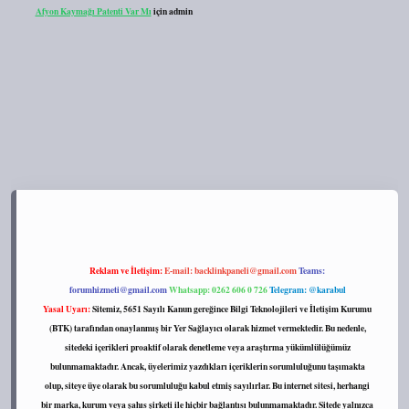
Afyon Kaymağı Patenti Var Mı
için
admin
pbett.net/
Reklam ve İletişim:
E-mail:
backlinkpaneli@gmail.com
Teams:
forumhizmeti@gmail.com
Whatsapp: 0262 606 0 726
Telegram: @karabul
Yasal Uyarı:
Sitemiz, 5651 Sayılı Kanun gereğince Bilgi Teknolojileri ve İletişim Kurumu
(BTK) tarafından onaylanmış bir Yer Sağlayıcı olarak hizmet vermektedir. Bu nedenle,
sitedeki içerikleri proaktif olarak denetleme veya araştırma yükümlülüğümüz
bulunmamaktadır. Ancak, üyelerimiz yazdıkları içeriklerin sorumluluğunu taşımakta
olup, siteye üye olarak bu sorumluluğu kabul etmiş sayılırlar. Bu internet sitesi, herhangi
bir marka, kurum veya şahıs şirketi ile hiçbir bağlantısı bulunmamaktadır. Sitede yalnızca