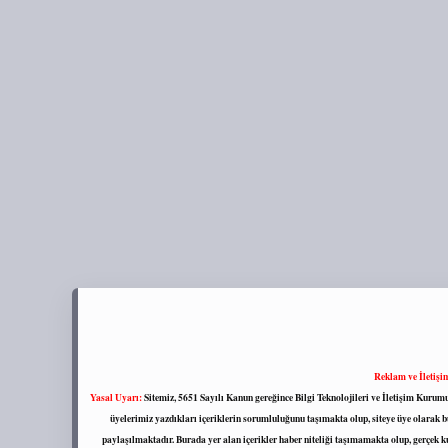
Reklam ve İletişi
Yasal Uyarı:
Sitemiz, 5651 Sayılı Kanun gereğince Bilgi Teknolojileri ve İletişim Kuru
üyelerimiz yazdıkları içeriklerin sorumluluğunu taşımakta olup, siteye üye olarak bu
paylaşılmaktadır. Burada yer alan içerikler haber niteliği taşımamakta olup, gerçek 