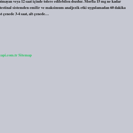
ratmayan veya 12 saat içinde tolere edilebilen dozdur. Morfia 15 mg ne kadar
intestinal sistemden emilir ve maksimum analjezik etki uygulamadan 60 dakika
st çenede 3-4 saat, alt çenede…
yapi.com.tr
Sitemap