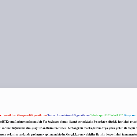
m:
E-mail:
backlinkpaneli@gmail.com
Teams:
forumhizmeti@gmail.com
Whatsapp: 0262 606 0 726
Telegram:
mu (BTK) tarafından onaylanmış bir Yer Sağlayıcı olarak hizmet vermektedir. Bu nedenle, sitedeki içerikleri 
 sorumluluğu kabul etmiş sayılırlar. Bu internet sitesi, herhangi bir marka, kurum veya şahıs şirketi ile hiçbi
kurum ve kişiler hakkında paylaşım yapılmamaktadır. Gerçek kurum ve kişiler ile isim benzerlikleri tamamen te