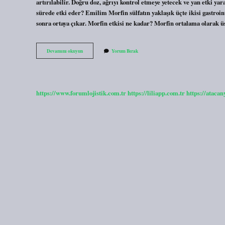
artırılabilir. Doğru doz, ağrıyı kontrol etmeye yetecek ve yan etki ya
sürede etki eder? Emilim Morfin sülfatın yaklaşık üçte ikisi gastro
sonra ortaya çıkar. Morfin etkisi ne kadar? Morfin ortalama olarak ü
Morfia
Devamını okuyun
Yorum Bırak
Ne
Kadar
Sürede
Etki
Eder
https://www.forumlojistik.com.tr
https://liliapp.com.tr
https://atacan