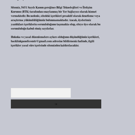
Sitemiz, 5651 Sayılı Kanun gereğince Bilgi Teknolojileri ve İletişim
Kurumu (BTK) tarafından onaylanmış bir Yer Sağlayıcı olarak hizmet
vermektedir. Bu nedenle, sitedeki içerikleri proaktif olarak denetleme veya
araştırma yükümlülüğümüz bulunmamaktadır. Ancak, üyelerimiz
yazdıkları içeriklerin sorumluluğunu taşımakta olup, siteye üye olarak bu
sorumluluğu kabul etmiş sayılırlar.
Hukuka ve yasal düzenlemelere aykırı olduğunu düşündüğünüz içerikleri,
backlinkpanelicomtr@gmail.com
adresine bildirmeniz halinde, ilgili
içerikler yasal süre içerisinde sitemizden kaldırılacaktır.
Arama