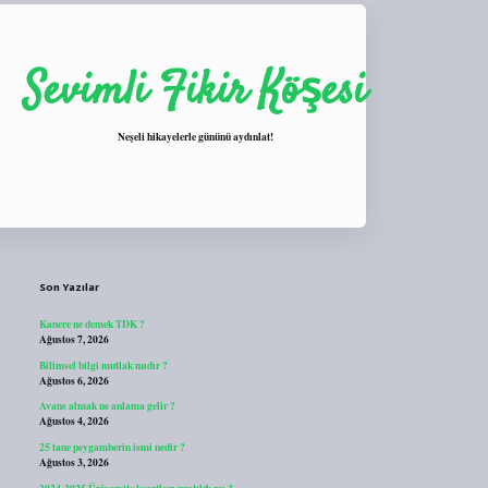
Sevimli Fikir Köşesi
Neşeli hikayelerle gününü aydınlat!
Sidebar
https://tulipbett.net/
Son Yazılar
Kanere ne demek TDK ?
Ağustos 7, 2026
Bilimsel bilgi mutlak mıdır ?
Ağustos 6, 2026
Avans almak ne anlama gelir ?
Ağustos 4, 2026
25 tane peygamberin ismi nedir ?
Ağustos 3, 2026
2024-2025 Üniversite kayıtları uzatıldı mı ?