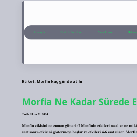
Anasayfa
Gizlilik Politikası
Yasal Uyarı
Hakkım
Etiket:
Morfin kaç günde atılır
Morfia Ne Kadar Sürede E
Tarih: Ekim 31, 2024
Morfin etkisini ne zaman gösterir? Morfinin etkileri nasıl ve ne mikt
saat sonra etkisini göstermeye başlar ve etkileri 4-6 saat sürer. Mo