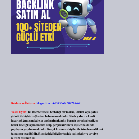
Reklam ve İletişim:
Skype: live:.cid.575569c608265c69
Yasal Uyarı:
Bu internet sitesi, herhangi bir marka, kurum veya şahıs
şirketi ile hiçbir bağlantısı bulunmamaktadır. Sitede yalnızca kendi
hazırladığımız makaleler paylaşılmaktadır. Burada yer alan içerikler
haber niteliği taşımamakta olup, gerçek kurum ve kişiler hakkında
paylaşım yapılmamaktadır. Gerçek kurum ve kişiler ile isim benzerlikleri
tamamen tesadüfidir. Sitemizdeki bilgiler taslak halindedir ve tavsiye
niteliği taşımazlar.