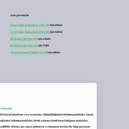
Son yorumlar
Cevat Şakir Kabaağaçlı Türk Mü
için
admin
Cevat Şakir Kabaağaçlı Türk Mü
için
Gülten
Ki Bağlacı Kü Olur Mu
için
admin
Ki Bağlacı Kü Olur Mu
için
Yiğit
Afyon Kaymağı Patenti Var Mı
için
admin
 @karabul
proaktif olarak denetleme veya araştırma yükümlülüğümüz bulunmamaktadır. Ancak,
r bağlantısı bulunmamaktadır. Sitede yalnızca kendi hazırladığımız makaleler
sadüfidir. Sitemiz, kar amacı gütmeyen ve tamamen ücretsiz bir bilgi paylaşım