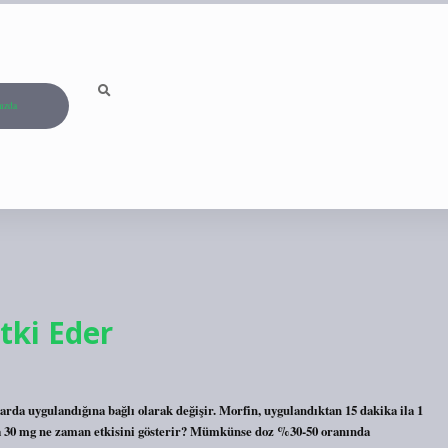
ızda
tki Eder
arda uygulandığına bağlı olarak değişir. Morfin, uygulandıktan 15 dakika ila 1
rfia 30 mg ne zaman etkisini gösterir? Mümkünse doz %30-50 oranında