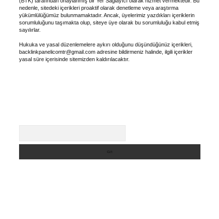
(BTK) tarafından onaylanmış bir Yer Sağlayıcı olarak hizmet vermektedir. Bu
nedenle, sitedeki içerikleri proaktif olarak denetleme veya araştırma
yükümlülüğümüz bulunmamaktadır. Ancak, üyelerimiz yazdıkları içeriklerin
sorumluluğunu taşımakta olup, siteye üye olarak bu sorumluluğu kabul etmiş
sayılırlar.
Hukuka ve yasal düzenlemelere aykırı olduğunu düşündüğünüz içerikleri,
backlinkpanelicomtr@gmail.com
adresine bildirmeniz halinde, ilgili içerikler
yasal süre içerisinde sitemizden kaldırılacaktır.
Arama