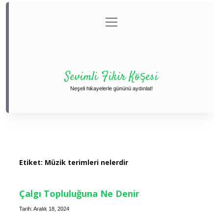
menüyü
Anasayfa
Gizlilik Politikası
Yasal Uyarı
aç
Hakkımızda
Sevimli Fikir Köşesi
Neşeli hikayelerle gününü aydınlat!
Etiket:
Müzik terimleri nelerdir
Çalgı Topluluğuna Ne Denir
Tarih: Aralık 18, 2024