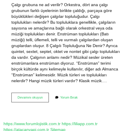
Çalgı grubuna ne ad verilir? Orkestra, dört ana çalgı
grubunun farklı üyelerinin birlikte çaldığı, parçaya göre
büyüklükleri değişen çalgılar topluluğudur. Çalgı
toplulukları nelerdir? Bu topluluklara genellikle, çalgıların
sayısına ve amaçlarına bağlı olarak orkestral veya oda
müziği toplulukları denir. Enstrüman toplulukları (Batı
müziği) telli, üflemeli, telli ve vurmalı çalgılardan oluşan
gruplardan oluşur. 8 Çalgılı Topluluğuna Ne Denir? Ayrıca
quintet, sextet, septet, oktet ve nontet gibi çalgı toplulukları
da vardır. Çalgının anlamı nedir? Müzikal sesler üreten
enstrümanlara enstrüman diyoruz. “Enstrüman” terimi
birçok kültürde aynı kelimeyle kullanılır, diğer adı Almanca
“Enstrüman” kelimesidir. Müzik türleri ve toplulukları
nelerdir? Hangi müzik türleri vardır? Klasik müzik.…
Çalgı
Devamını okuyun
Yorum Bırak
Topluluğuna
Ne
Denir
https://www.forumlojistik.com.tr
https://liliapp.com.tr
https://atacanyapi.com.tr
Sitemap