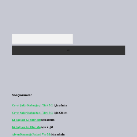
Arama
Son yorumlar
Cevat Şakir Kabaağaçlı Türk Mü
için
admin
Cevat Şakir Kabaağaçlı Türk Mü
için
Gülten
Ki Bağlacı Kü Olur Mu
için
admin
Ki Bağlacı Kü Olur Mu
için
Yiğit
Afyon Kaymağı Patenti Var Mı
için
admin