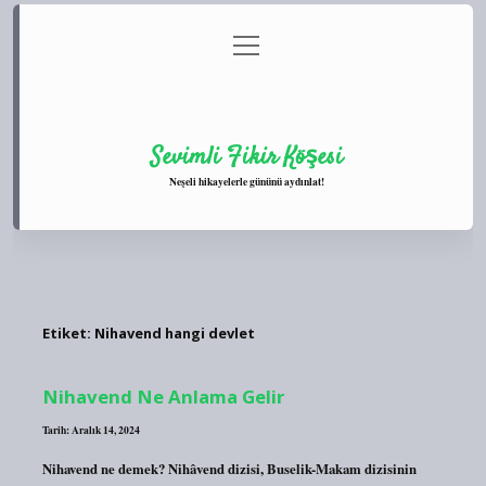
menüyü
Anasayfa
Gizlilik Politikası
Yasal Uyarı
aç
Hakkımızda
Sevimli Fikir Köşesi
Neşeli hikayelerle gününü aydınlat!
Etiket:
Nihavend hangi devlet
Nihavend Ne Anlama Gelir
Tarih: Aralık 14, 2024
Nihavend ne demek? Nihâvend dizisi, Buselik-Makam dizisinin