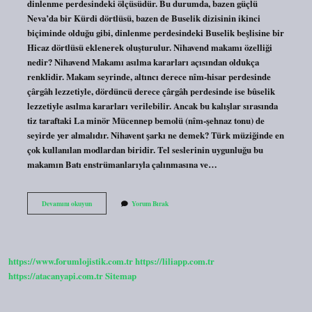
dinlenme perdesindeki ölçüsüdür. Bu durumda, bazen güçlü
Neva’da bir Kürdi dörtlüsü, bazen de Buselik dizisinin ikinci
biçiminde olduğu gibi, dinlenme perdesindeki Buselik beşlisine bir
Hicaz dörtlüsü eklenerek oluşturulur. Nihavend makamı özelliği
nedir? Nihavend Makamı asılma kararları açısından oldukça
renklidir. Makam seyrinde, altıncı derece nîm-hisar perdesinde
çârgâh lezzetiyle, dördüncü derece çârgâh perdesinde ise bûselik
lezzetiyle asılma kararları verilebilir. Ancak bu kalışlar sırasında
tiz taraftaki La minör Mücennep bemolü (nîm-şehnaz tonu) de
seyirde yer almalıdır. Nihavent şarkı ne demek? Türk müziğinde en
çok kullanılan modlardan biridir. Tel seslerinin uygunluğu bu
makamın Batı enstrümanlarıyla çalınmasına ve…
Nihavend
Devamını okuyun
Yorum Bırak
Ne
Anlama
Gelir
https://www.forumlojistik.com.tr
https://liliapp.com.tr
https://atacanyapi.com.tr
Sitemap