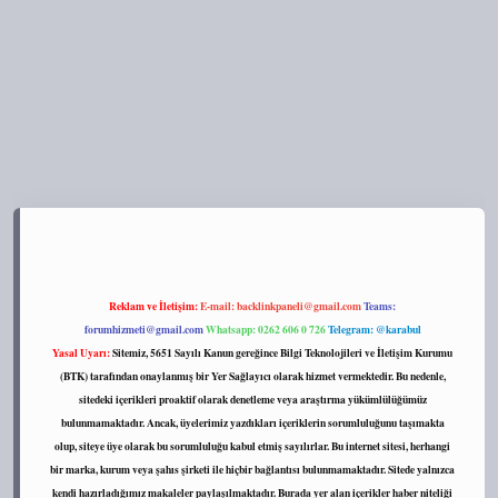
et/
Reklam ve İletişim:
E-mail:
backlinkpaneli@gmail.com
Teams:
forumhizmeti@gmail.com
Whatsapp: 0262 606 0 726
Telegram: @karabul
Yasal Uyarı:
Sitemiz, 5651 Sayılı Kanun gereğince Bilgi Teknolojileri ve İletişim Kurumu
(BTK) tarafından onaylanmış bir Yer Sağlayıcı olarak hizmet vermektedir. Bu nedenle,
sitedeki içerikleri proaktif olarak denetleme veya araştırma yükümlülüğümüz
bulunmamaktadır. Ancak, üyelerimiz yazdıkları içeriklerin sorumluluğunu taşımakta
olup, siteye üye olarak bu sorumluluğu kabul etmiş sayılırlar. Bu internet sitesi, herhangi
bir marka, kurum veya şahıs şirketi ile hiçbir bağlantısı bulunmamaktadır. Sitede yalnızca
kendi hazırladığımız makaleler paylaşılmaktadır. Burada yer alan içerikler haber niteliği