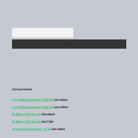
Arama
Son yorumlar
Cevat Şakir Kabaağaçlı Türk Mü
için
admin
Cevat Şakir Kabaağaçlı Türk Mü
için
Gülten
Ki Bağlacı Kü Olur Mu
için
admin
Ki Bağlacı Kü Olur Mu
için
Yiğit
Afyon Kaymağı Patenti Var Mı
için
admin