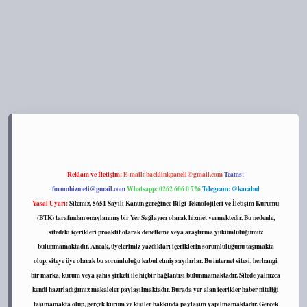
s://tulipbett.net/
Reklam ve İletişim:
E-mail:
backlinkpaneli@gmail.com
Teams:
forumhizmeti@gmail.com
Whatsapp: 0262 606 0 726
Telegram: @karabul
Yasal Uyarı:
Sitemiz, 5651 Sayılı Kanun gereğince Bilgi Teknolojileri ve İletişim Kurumu
(BTK) tarafından onaylanmış bir Yer Sağlayıcı olarak hizmet vermektedir. Bu nedenle,
sitedeki içerikleri proaktif olarak denetleme veya araştırma yükümlülüğümüz
bulunmamaktadır. Ancak, üyelerimiz yazdıkları içeriklerin sorumluluğunu taşımakta
olup, siteye üye olarak bu sorumluluğu kabul etmiş sayılırlar. Bu internet sitesi, herhangi
bir marka, kurum veya şahıs şirketi ile hiçbir bağlantısı bulunmamaktadır. Sitede yalnızca
kendi hazırladığımız makaleler paylaşılmaktadır. Burada yer alan içerikler haber niteliği
taşımamakta olup, gerçek kurum ve kişiler hakkında paylaşım yapılmamaktadır. Gerçek