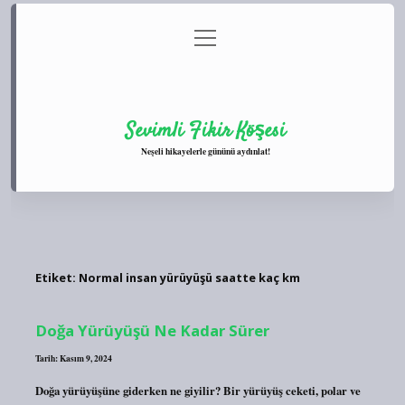
menüyü
Anasayfa
Gizlilik Politikası
Yasal Uyarı
aç
Hakkımızda
Sevimli Fikir Köşesi
Neşeli hikayelerle gününü aydınlat!
Etiket:
Normal insan yürüyüşü saatte kaç km
Doğa Yürüyüşü Ne Kadar Sürer
Tarih: Kasım 9, 2024
Doğa yürüyüşüne giderken ne giyilir? Bir yürüyüş ceketi, polar ve