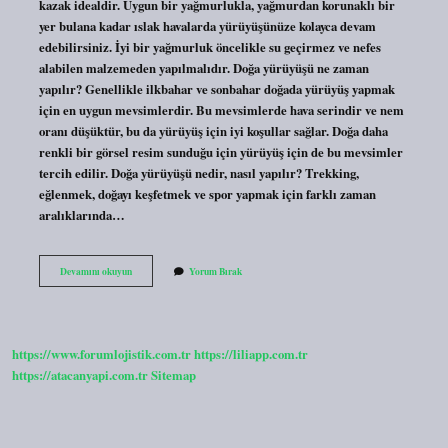
kazak idealdir. Uygun bir yağmurlukla, yağmurdan korunaklı bir
yer bulana kadar ıslak havalarda yürüyüşünüze kolayca devam
edebilirsiniz. İyi bir yağmurluk öncelikle su geçirmez ve nefes
alabilen malzemeden yapılmalıdır. Doğa yürüyüşü ne zaman
yapılır? Genellikle ilkbahar ve sonbahar doğada yürüyüş yapmak
için en uygun mevsimlerdir. Bu mevsimlerde hava serindir ve nem
oranı düşüktür, bu da yürüyüş için iyi koşullar sağlar. Doğa daha
renkli bir görsel resim sunduğu için yürüyüş için de bu mevsimler
tercih edilir. Doğa yürüyüşü nedir, nasıl yapılır? Trekking,
eğlenmek, doğayı keşfetmek ve spor yapmak için farklı zaman
aralıklarında…
Doğa
Devamını okuyun
Yorum Bırak
Yürüyüşü
Ne
Kadar
Sürer
https://www.forumlojistik.com.tr
https://liliapp.com.tr
https://atacanyapi.com.tr
Sitemap