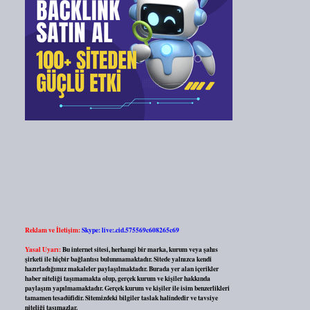
Reklam ve İletişim:
Skype: live:.cid.575569c608265c69
Yasal Uyarı:
Bu internet sitesi, herhangi bir marka, kurum veya şahıs
şirketi ile hiçbir bağlantısı bulunmamaktadır. Sitede yalnızca kendi
hazırladığımız makaleler paylaşılmaktadır. Burada yer alan içerikler
haber niteliği taşımamakta olup, gerçek kurum ve kişiler hakkında
paylaşım yapılmamaktadır. Gerçek kurum ve kişiler ile isim benzerlikleri
tamamen tesadüfidir. Sitemizdeki bilgiler taslak halindedir ve tavsiye
niteliği taşımazlar.