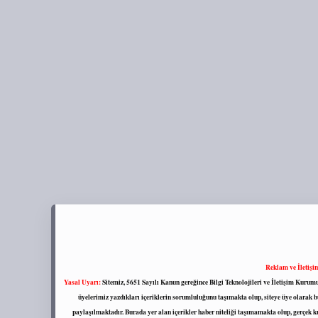
Reklam ve İletişi
Yasal Uyarı:
Sitemiz, 5651 Sayılı Kanun gereğince Bilgi Teknolojileri ve İletişim Kuru
üyelerimiz yazdıkları içeriklerin sorumluluğunu taşımakta olup, siteye üye olarak bu
paylaşılmaktadır. Burada yer alan içerikler haber niteliği taşımamakta olup, gerçek 