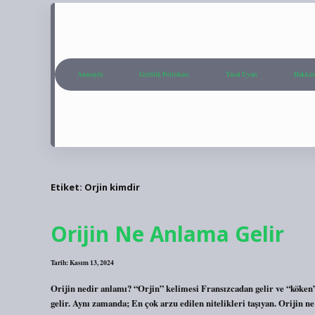
Anasayfa
Gizlilik Politikası
Yasal Uyarı
Hakkım
Etiket:
Orjin kimdir
Orijin Ne Anlama Gelir
Tarih: Kasım 13, 2024
Orijin nedir anlamı? “Orjin” kelimesi Fransızcadan gelir ve “köken” a
gelir. Aynı zamanda; En çok arzu edilen nitelikleri taşıyan. Orijin ne