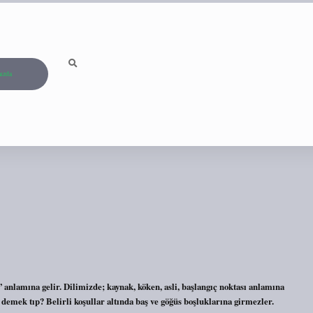
ızda
nlamına gelir. Dilimizde; kaynak, köken, asli, başlangıç ​​noktası anlamına
 demek tıp? Belirli koşullar altında baş ve göğüs boşluklarına girmezler.