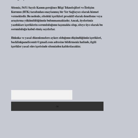
Sitemiz, 5651 Sayılı Kanun gereğince Bilgi Teknolojileri ve İletişim
Kurumu (BTK) tarafından onaylanmış bir Yer Sağlayıcı olarak hizmet
vermektedir. Bu nedenle, sitedeki içerikleri proaktif olarak denetleme veya
araştırma yükümlülüğümüz bulunmamaktadır. Ancak, üyelerimiz
yazdıkları içeriklerin sorumluluğunu taşımakta olup, siteye üye olarak bu
sorumluluğu kabul etmiş sayılırlar.
Hukuka ve yasal düzenlemelere aykırı olduğunu düşündüğünüz içerikleri,
backlinkpanelicomtr@gmail.com
adresine bildirmeniz halinde, ilgili
içerikler yasal süre içerisinde sitemizden kaldırılacaktır.
Arama