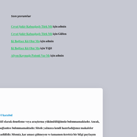
Son yorumlar
Cevat Şakir Kabaağaçlı Türk Mü
için
admin
Cevat Şakir Kabaağaçlı Türk Mü
için
Gülten
Ki Bağlacı Kü Olur Mu
için
admin
Ki Bağlacı Kü Olur Mu
için
Yiğit
Afyon Kaymağı Patenti Var Mı
için
admin
 @karabul
proaktif olarak denetleme veya araştırma yükümlülüğümüz bulunmamaktadır. Ancak,
r bağlantısı bulunmamaktadır. Sitede yalnızca kendi hazırladığımız makaleler
sadüfidir. Sitemiz, kar amacı gütmeyen ve tamamen ücretsiz bir bilgi paylaşım