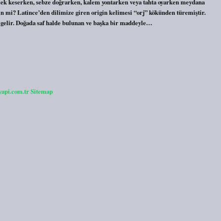
kmek keserken, sebze doğrarken, kalem yontarken veya tahta oyarken meydana
ijin mi? Latince’den dilimize giren origin kelimesi “orj” kökünden türemiştir.
a gelir. Doğada saf halde bulunan ve başka bir maddeyle…
yapi.com.tr
Sitemap