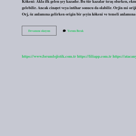
Kökeni: Akla ilk gelen şey kazadır. Bu tür kazalar tıraş olurken, e
gelebilir. Ancak cinayet veya intihar sonucu da olabilir. Orjin mi or
Orj, öz anlamına gelirken origin bir şeyin kökeni ve temeli anlamın
Orijin
Devamını okuyun
Yorum Bırak
Ne
Anlama
Gelir
https://www.forumlojistik.com.tr
https://liliapp.com.tr
https://atacan