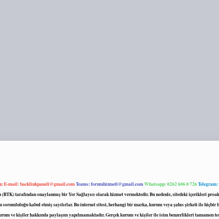
m:
E-mail:
backlinkpaneli@gmail.com
Teams:
forumhizmeti@gmail.com
Whatsapp: 0262 606 0 726
Telegram:
mu (BTK) tarafından onaylanmış bir Yer Sağlayıcı olarak hizmet vermektedir. Bu nedenle, sitedeki içerikleri 
 sorumluluğu kabul etmiş sayılırlar. Bu internet sitesi, herhangi bir marka, kurum veya şahıs şirketi ile hiçbi
kurum ve kişiler hakkında paylaşım yapılmamaktadır. Gerçek kurum ve kişiler ile isim benzerlikleri tamamen te