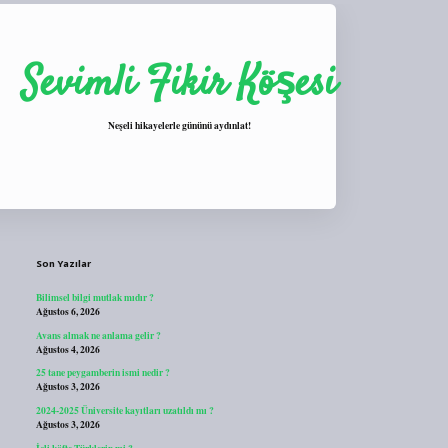
Sevimli Fikir Köşesi
Neşeli hikayelerle gününü aydınlat!
Sidebar
https://tulipbett.net/
Son Yazılar
Bilimsel bilgi mutlak mıdır ?
Ağustos 6, 2026
Avans almak ne anlama gelir ?
Ağustos 4, 2026
25 tane peygamberin ismi nedir ?
Ağustos 3, 2026
2024-2025 Üniversite kayıtları uzatıldı mı ?
Ağustos 3, 2026
İçli köfte Türklerin mi ?