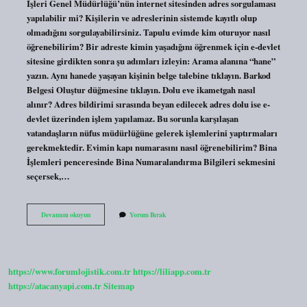
İşleri Genel Müdürlüğü’nün internet sitesinden adres sorgulaması
yapılabilir mi? Kişilerin ve adreslerinin sistemde kayıtlı olup
olmadığını sorgulayabilirsiniz. Tapulu evimde kim oturuyor nasıl
öğrenebilirim? Bir adreste kimin yaşadığını öğrenmek için e-devlet
sitesine girdikten sonra şu adımları izleyin: Arama alanına “hane”
yazın. Aynı hanede yaşayan kişinin belge talebine tıklayın. Barkod
Belgesi Oluştur düğmesine tıklayın. Dolu eve ikametgah nasıl
alınır? Adres bildirimi sırasında beyan edilecek adres dolu ise e-
devlet üzerinden işlem yapılamaz. Bu sorunla karşılaşan
vatandaşların nüfus müdürlüğüne gelerek işlemlerini yaptırmaları
gerekmektedir. Evimin kapı numarasını nasıl öğrenebilirim? Bina
İşlemleri penceresinde Bina Numaralandırma Bilgileri sekmesini
seçersek,…
Evimin
Devamını okuyun
Yorum Bırak
Açık
Adresini
Nereden
Öğrenebilirim
https://www.forumlojistik.com.tr
https://liliapp.com.tr
https://atacanyapi.com.tr
Sitemap