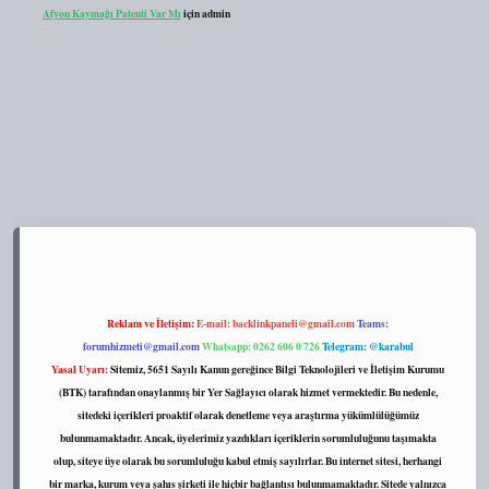
Afyon Kaymağı Patenti Var Mı
için
admin
s://tulipbett.net/
Reklam ve İletişim:
E-mail:
backlinkpaneli@gmail.com
Teams:
forumhizmeti@gmail.com
Whatsapp: 0262 606 0 726
Telegram: @karabul
Yasal Uyarı:
Sitemiz, 5651 Sayılı Kanun gereğince Bilgi Teknolojileri ve İletişim Kurumu
(BTK) tarafından onaylanmış bir Yer Sağlayıcı olarak hizmet vermektedir. Bu nedenle,
sitedeki içerikleri proaktif olarak denetleme veya araştırma yükümlülüğümüz
bulunmamaktadır. Ancak, üyelerimiz yazdıkları içeriklerin sorumluluğunu taşımakta
olup, siteye üye olarak bu sorumluluğu kabul etmiş sayılırlar. Bu internet sitesi, herhangi
bir marka, kurum veya şahıs şirketi ile hiçbir bağlantısı bulunmamaktadır. Sitede yalnızca