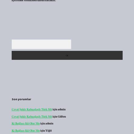
içerisinde sitemizden kaldırılacaktır.
Arama
Son yorumlar
Cevat Şakir Kabaağaçlı Türk Mü
için
admin
Cevat Şakir Kabaağaçlı Türk Mü
için
Gülten
Ki Bağlacı Kü Olur Mu
için
admin
Ki Bağlacı Kü Olur Mu
için
Yiğit