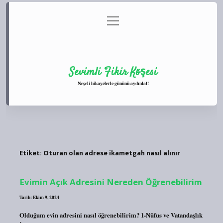
menüyü
Anasayfa
Gizlilik Politikası
Yasal Uyarı
aç
Hakkımızda
Sevimli Fikir Köşesi
Neşeli hikayelerle gününü aydınlat!
Etiket:
Oturan olan adrese ikametgah nasıl alınır
Evimin Açık Adresini Nereden Öğrenebilirim
Tarih: Ekim 9, 2024
Olduğum evin adresini nasıl öğrenebilirim? 1-Nüfus ve Vatandaşlık