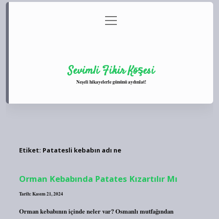
menüyü
Anasayfa
Gizlilik Politikası
Yasal Uyarı
aç
Hakkımızda
Sevimli Fikir Köşesi
Neşeli hikayelerle gününü aydınlat!
Etiket:
Patatesli kebabın adı ne
Orman Kebabında Patates Kızartılır Mı
Tarih: Kasım 21, 2024
Orman kebabının içinde neler var? Osmanlı mutfağından