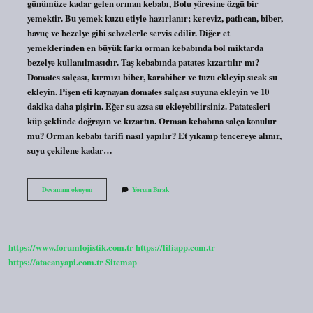
günümüze kadar gelen orman kebabı, Bolu yöresine özgü bir
yemektir. Bu yemek kuzu etiyle hazırlanır; kereviz, patlıcan, biber,
havuç ve bezelye gibi sebzelerle servis edilir. Diğer et
yemeklerinden en büyük farkı orman kebabında bol miktarda
bezelye kullanılmasıdır. Taş kebabında patates kızartılır mı?
Domates salçası, kırmızı biber, karabiber ve tuzu ekleyip sıcak su
ekleyin. Pişen eti kaynayan domates salçası suyuna ekleyin ve 10
dakika daha pişirin. Eğer su azsa su ekleyebilirsiniz. Patatesleri
küp şeklinde doğrayın ve kızartın. Orman kebabına salça konulur
mu? Orman kebabı tarifi nasıl yapılır? Et yıkanıp tencereye alınır,
suyu çekilene kadar…
Orman
Devamını okuyun
Yorum Bırak
Kebabında
Patates
Kızartılır
Mı
https://www.forumlojistik.com.tr
https://liliapp.com.tr
https://atacanyapi.com.tr
Sitemap