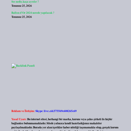
Ses nedir, kaça ayrılır ?
Temmuz 25, 2026
Ballon d’Or 2024 nerede yapılacak ?
Temmuz 25, 2026
Reklam ve İletişim:
Skype: live:.cid.575569c608265c69
Yasal Uyarı:
Bu internet sitesi, herhangi bir marka, kurum veya şahıs şirketi ile hiçbir
bağlantısı bulunmamaktadır. Sitede yalnızca kendi hazırladığımız makaleler
paylaşılmaktadır. Burada yer alan içerikler haber niteliği taşımamakta olup, gerçek kurum