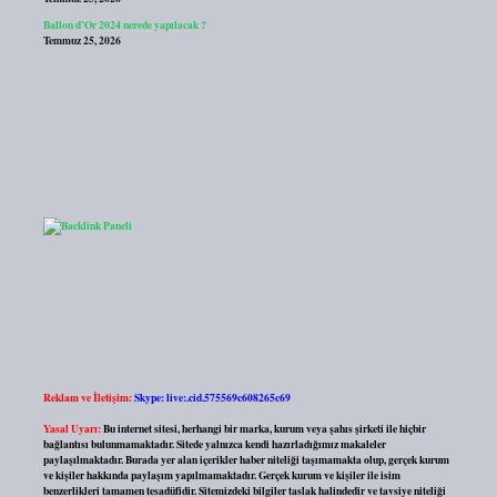
Ballon d’Or 2024 nerede yapılacak ?
Temmuz 25, 2026
Reklam ve İletişim:
Skype: live:.cid.575569c608265c69
Yasal Uyarı:
Bu internet sitesi, herhangi bir marka, kurum veya şahıs şirketi ile hiçbir
bağlantısı bulunmamaktadır. Sitede yalnızca kendi hazırladığımız makaleler
paylaşılmaktadır. Burada yer alan içerikler haber niteliği taşımamakta olup, gerçek kurum
ve kişiler hakkında paylaşım yapılmamaktadır. Gerçek kurum ve kişiler ile isim
benzerlikleri tamamen tesadüfidir. Sitemizdeki bilgiler taslak halindedir ve tavsiye niteliği