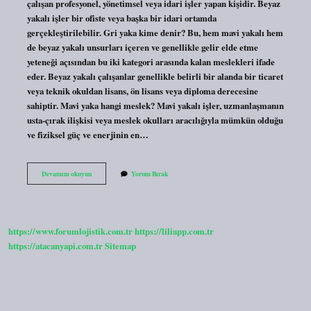
çalışan profesyonel, yönetimsel veya idari işler yapan kişidir. Beyaz
yakalı işler bir ofiste veya başka bir idari ortamda
gerçekleştirilebilir. Gri yaka kime denir? Bu, hem mavi yakalı hem
de beyaz yakalı unsurları içeren ve genellikle gelir elde etme
yeteneği açısından bu iki kategori arasında kalan meslekleri ifade
eder. Beyaz yakalı çalışanlar genellikle belirli bir alanda bir ticaret
veya teknik okuldan lisans, ön lisans veya diploma derecesine
sahiptir. Mavi yaka hangi meslek? Mavi yakalı işler, uzmanlaşmanın
usta-çırak ilişkisi veya meslek okulları aracılığıyla mümkün olduğu
ve fiziksel güç ve enerjinin en…
Mavi
Devamını okuyun
Yorum Bırak
Yakalı
Kime
Denir
https://www.forumlojistik.com.tr
https://liliapp.com.tr
https://atacanyapi.com.tr
Sitemap