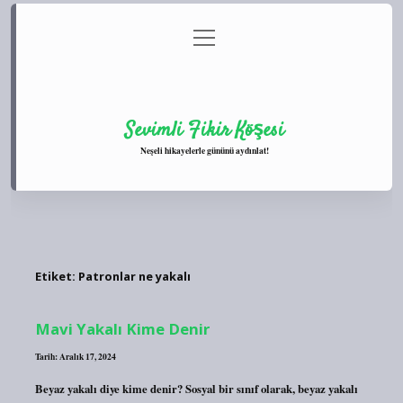
menüyü
Anasayfa
Gizlilik Politikası
Yasal Uyarı
aç
Hakkımızda
Sevimli Fikir Köşesi
Neşeli hikayelerle gününü aydınlat!
Etiket:
Patronlar ne yakalı
Mavi Yakalı Kime Denir
Tarih: Aralık 17, 2024
Beyaz yakalı diye kime denir? Sosyal bir sınıf olarak, beyaz yakalı