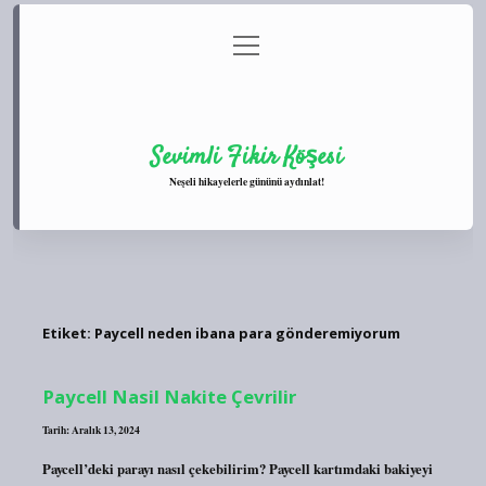
menüyü
Anasayfa
Gizlilik Politikası
Yasal Uyarı
aç
Hakkımızda
Sevimli Fikir Köşesi
Neşeli hikayelerle gününü aydınlat!
Etiket:
Paycell neden ibana para gönderemiyorum
Paycell Nasil Nakite Çevrilir
Tarih: Aralık 13, 2024
Paycell’deki parayı nasıl çekebilirim? Paycell kartımdaki bakiyeyi