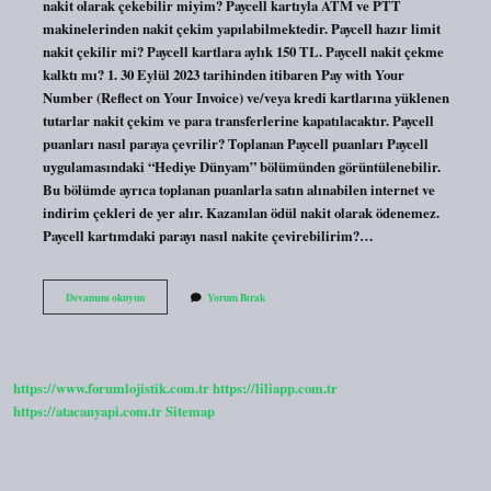
nakit olarak çekebilir miyim? Paycell kartıyla ATM ve PTT
makinelerinden nakit çekim yapılabilmektedir. Paycell hazır limit
nakit çekilir mi? Paycell kartlara aylık 150 TL. Paycell nakit çekme
kalktı mı? 1. 30 Eylül 2023 tarihinden itibaren Pay with Your
Number (Reflect on Your Invoice) ve/veya kredi kartlarına yüklenen
tutarlar nakit çekim ve para transferlerine kapatılacaktır. Paycell
puanları nasıl paraya çevrilir? Toplanan Paycell puanları Paycell
uygulamasındaki “Hediye Dünyam” bölümünden görüntülenebilir.
Bu bölümde ayrıca toplanan puanlarla satın alınabilen internet ve
indirim çekleri de yer alır. Kazanılan ödül nakit olarak ödenemez.
Paycell kartımdaki parayı nasıl nakite çevirebilirim?…
Paycell
Devamını okuyun
Yorum Bırak
Nasil
Nakite
Çevrilir
https://www.forumlojistik.com.tr
https://liliapp.com.tr
https://atacanyapi.com.tr
Sitemap