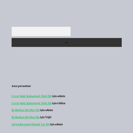
Arama
Son yorumlar
Cevat Şakir Kabaağaçlı Türk Mü
için
admin
Cevat Şakir Kabaağaçlı Türk Mü
için
Gülten
Ki Bağlacı Kü Olur Mu
için
admin
Ki Bağlacı Kü Olur Mu
için
Yiğit
Afyon Kaymağı Patenti Var Mı
için
admin