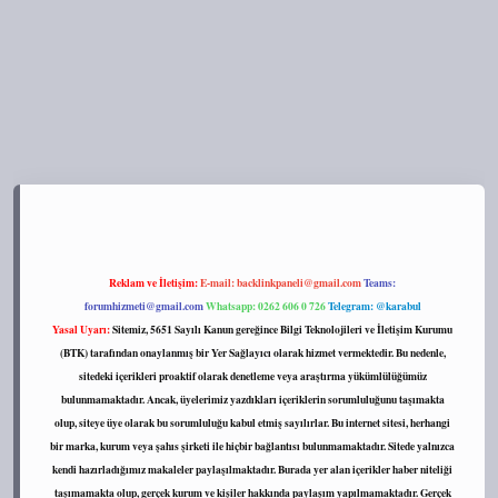
ps://tulipbett.net/
Reklam ve İletişim:
E-mail:
backlinkpaneli@gmail.com
Teams:
forumhizmeti@gmail.com
Whatsapp: 0262 606 0 726
Telegram: @karabul
Yasal Uyarı:
Sitemiz, 5651 Sayılı Kanun gereğince Bilgi Teknolojileri ve İletişim Kurumu
(BTK) tarafından onaylanmış bir Yer Sağlayıcı olarak hizmet vermektedir. Bu nedenle,
sitedeki içerikleri proaktif olarak denetleme veya araştırma yükümlülüğümüz
bulunmamaktadır. Ancak, üyelerimiz yazdıkları içeriklerin sorumluluğunu taşımakta
olup, siteye üye olarak bu sorumluluğu kabul etmiş sayılırlar. Bu internet sitesi, herhangi
bir marka, kurum veya şahıs şirketi ile hiçbir bağlantısı bulunmamaktadır. Sitede yalnızca
kendi hazırladığımız makaleler paylaşılmaktadır. Burada yer alan içerikler haber niteliği
taşımamakta olup, gerçek kurum ve kişiler hakkında paylaşım yapılmamaktadır. Gerçek