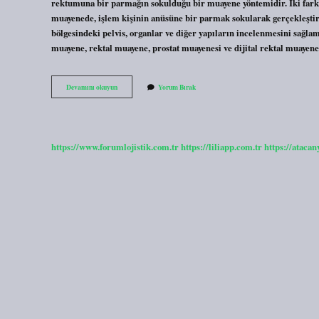
rektumuna bir parmağın sokulduğu bir muayene yöntemidir. İki farkl
muayenede, işlem kişinin anüsüne bir parmak sokularak gerçekleştir
bölgesindeki pelvis, organlar ve diğer yapıların incelenmesini sağla
muayene, rektal muayene, prostat muayenesi ve dijital rektal muayen
Vajinal
Devamını okuyun
Yorum Bırak
Tuşe
Yapmak
Ne
Demek
https://www.forumlojistik.com.tr
https://liliapp.com.tr
https://atacan