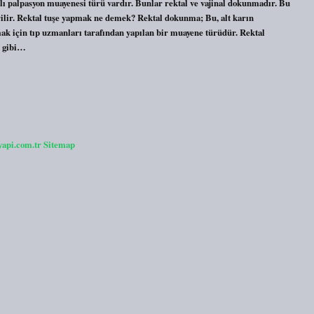
ı palpasyon muayenesi türü vardır. Bunlar rektal ve vajinal dokunmadır. Bu
ilir. Rektal tuşe yapmak ne demek? Rektal dokunma; Bu, alt karın
mak için tıp uzmanları tarafından yapılan bir muayene türüdür. Rektal
e gibi…
yapi.com.tr
Sitemap