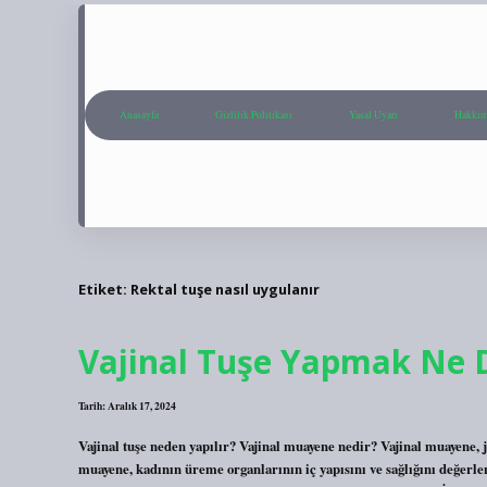
Anasayfa
Gizlilik Politikası
Yasal Uyarı
Hakkım
Etiket:
Rektal tuşe nasıl uygulanır
Vajinal Tuşe Yapmak Ne
Tarih: Aralık 17, 2024
Vajinal tuşe neden yapılır? Vajinal muayene nedir? Vajinal muayene, 
muayene, kadının üreme organlarının iç yapısını ve sağlığını değerle