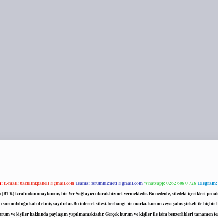
m:
E-mail:
backlinkpaneli@gmail.com
Teams:
forumhizmeti@gmail.com
Whatsapp: 0262 606 0 726
Telegram:
mu (BTK) tarafından onaylanmış bir Yer Sağlayıcı olarak hizmet vermektedir. Bu nedenle, sitedeki içerikleri 
 sorumluluğu kabul etmiş sayılırlar. Bu internet sitesi, herhangi bir marka, kurum veya şahıs şirketi ile hiçbi
kurum ve kişiler hakkında paylaşım yapılmamaktadır. Gerçek kurum ve kişiler ile isim benzerlikleri tamamen te