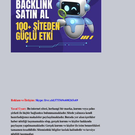
Reklam ve İletişim:
Skype: live:.cid.575569c608265c69
Yasal Uyarı:
Bu internet sitesi, herhangi bir marka, kurum veya şahıs
şirketi ile hiçbir bağlantısı bulunmamaktadır. Sitede yalnızca kendi
hazırladığımız makaleler paylaşılmaktadır. Burada yer alan içerikler
haber niteliği taşımamakta olup, gerçek kurum ve kişiler hakkında
paylaşım yapılmamaktadır. Gerçek kurum ve kişiler ile isim benzerlikleri
tamamen tesadüfidir. Sitemizdeki bilgiler taslak halindedir ve tavsiye
niteliği taşımazlar.