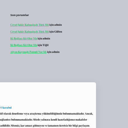
Son yorumlar
Cevat Şakir Kabaağaçlı Türk Mü
için
admin
Cevat Şakir Kabaağaçlı Türk Mü
için
Gülten
Ki Bağlacı Kü Olur Mu
için
admin
Ki Bağlacı Kü Olur Mu
için
Yiğit
Afyon Kaymağı Patenti Var Mı
için
admin
 @karabul
proaktif olarak denetleme veya araştırma yükümlülüğümüz bulunmamaktadır. Ancak,
r bağlantısı bulunmamaktadır. Sitede yalnızca kendi hazırladığımız makaleler
sadüfidir. Sitemiz, kar amacı gütmeyen ve tamamen ücretsiz bir bilgi paylaşım