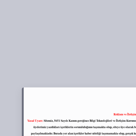
Reklam ve İletişi
Yasal Uyarı:
Sitemiz, 5651 Sayılı Kanun gereğince Bilgi Teknolojileri ve İletişim Kuru
üyelerimiz yazdıkları içeriklerin sorumluluğunu taşımakta olup, siteye üye olarak bu
paylaşılmaktadır. Burada yer alan içerikler haber niteliği taşımamakta olup, gerçek 