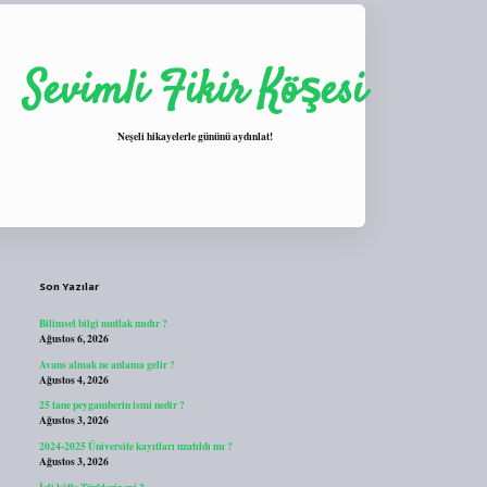
Sevimli Fikir Köşesi
Neşeli hikayelerle gününü aydınlat!
Sidebar
https://tulipbett.net/
Son Yazılar
Bilimsel bilgi mutlak mıdır ?
Ağustos 6, 2026
Avans almak ne anlama gelir ?
Ağustos 4, 2026
25 tane peygamberin ismi nedir ?
Ağustos 3, 2026
2024-2025 Üniversite kayıtları uzatıldı mı ?
Ağustos 3, 2026
İçli köfte Türklerin mi ?