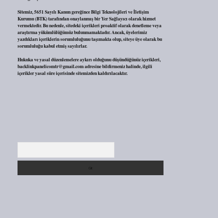
Sitemiz, 5651 Sayılı Kanun gereğince Bilgi Teknolojileri ve İletişim
Kurumu (BTK) tarafından onaylanmış bir Yer Sağlayıcı olarak hizmet
vermektedir. Bu nedenle, sitedeki içerikleri proaktif olarak denetleme veya
araştırma yükümlülüğümüz bulunmamaktadır. Ancak, üyelerimiz
yazdıkları içeriklerin sorumluluğunu taşımakta olup, siteye üye olarak bu
sorumluluğu kabul etmiş sayılırlar.
Hukuka ve yasal düzenlemelere aykırı olduğunu düşündüğünüz içerikleri,
backlinkpanelicomtr@gmail.com
adresine bildirmeniz halinde, ilgili
içerikler yasal süre içerisinde sitemizden kaldırılacaktır.
Arama