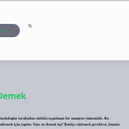
ızda
 Demek
jinekologlar tarafından sıklıkla uygulanan bir muayene yöntemidir. Bu
ndirmek için yapılır. Tuşe ne demek tıp? Basitçe söylemek gerekirse, kişinin