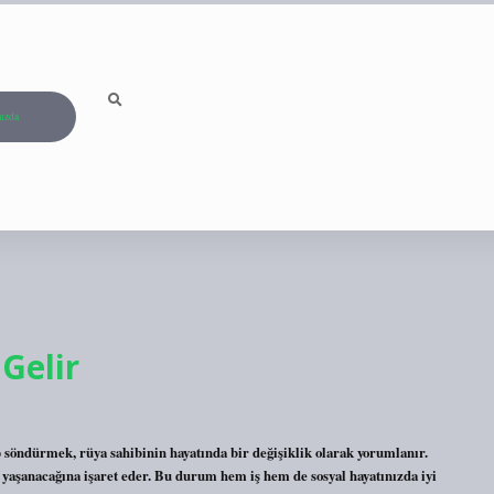
ızda
Gelir
 söndürmek, rüya sahibinin hayatında bir değişiklik olarak yorumlanır.
n yaşanacağına işaret eder. Bu durum hem iş hem de sosyal hayatınızda iyi