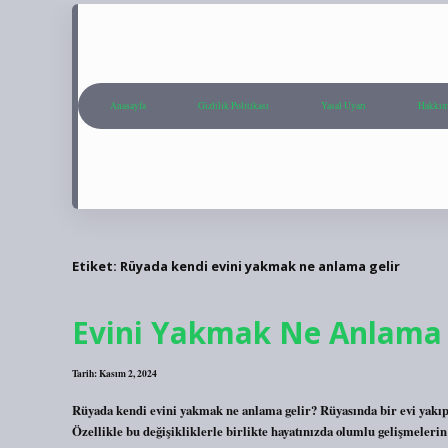
Anasayfa
Gizlilik Politikası
Yasal Uyarı
Hakkım
Etiket:
Rüyada kendi evini yakmak ne anlama gelir
Evini Yakmak Ne Anlama 
Tarih: Kasım 2, 2024
Rüyada kendi evini yakmak ne anlama gelir? Rüyasında bir evi yakıp
Özellikle bu değişikliklerle birlikte hayatınızda olumlu gelişmeleri