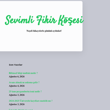
Sevimli Fikir Köşesi
Neşeli hikayelerle gününü aydınlat!
Sidebar
https://tulipbett.net/
Son Yazılar
Bilimsel bilgi mutlak mıdır ?
Ağustos 6, 2026
Avans almak ne anlama gelir ?
Ağustos 4, 2026
25 tane peygamberin ismi nedir ?
Ağustos 3, 2026
2024-2025 Üniversite kayıtları uzatıldı mı ?
Ağustos 3, 2026
İçli köfte Türklerin mi ?