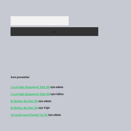
Arama
Son yorumlar
Cevat Şakir Kabaağaçlı Türk Mü
için
admin
Cevat Şakir Kabaağaçlı Türk Mü
için
Gülten
Ki Bağlacı Kü Olur Mu
için
admin
Ki Bağlacı Kü Olur Mu
için
Yiğit
Afyon Kaymağı Patenti Var Mı
için
admin