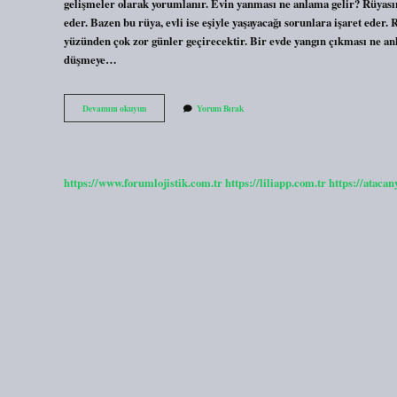
gelişmeler olarak yorumlanır. Evin yanması ne anlama gelir? Rüyasında
eder. Bazen bu rüya, evli ise eşiyle yaşayacağı sorunlara işaret eder.
yüzünden çok zor günler geçirecektir. Bir evde yangın çıkması ne an
düşmeye…
Evini
Devamını okuyun
Yorum Bırak
Yakmak
Ne
Anlama
Gelir
https://www.forumlojistik.com.tr
https://liliapp.com.tr
https://atacan