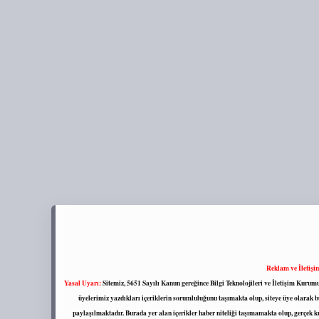
Reklam ve İletişi
Yasal Uyarı:
Sitemiz, 5651 Sayılı Kanun gereğince Bilgi Teknolojileri ve İletişim Kuru
üyelerimiz yazdıkları içeriklerin sorumluluğunu taşımakta olup, siteye üye olarak bu
paylaşılmaktadır. Burada yer alan içerikler haber niteliği taşımamakta olup, gerçek 