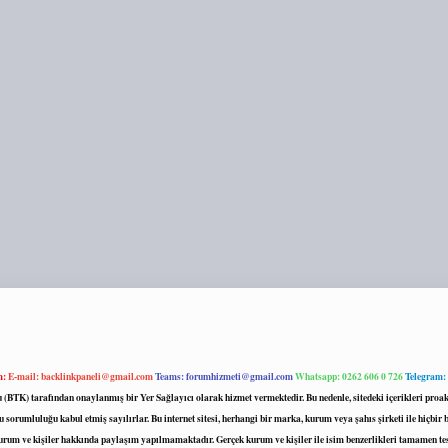
m:
E-mail:
backlinkpaneli@gmail.com
Teams:
forumhizmeti@gmail.com
Whatsapp: 0262 606 0 726
Telegram:
mu (BTK) tarafından onaylanmış bir Yer Sağlayıcı olarak hizmet vermektedir. Bu nedenle, sitedeki içerikleri 
 sorumluluğu kabul etmiş sayılırlar. Bu internet sitesi, herhangi bir marka, kurum veya şahıs şirketi ile hiçbi
kurum ve kişiler hakkında paylaşım yapılmamaktadır. Gerçek kurum ve kişiler ile isim benzerlikleri tamamen te