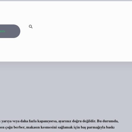
ızda
 yarıya veya daha fazla kapanıyorsa, ayarınız doğru değildir. Bu durumda,
yen çoğu berber, makasın kesmesini sağlamak için baş parmağıyla baskı