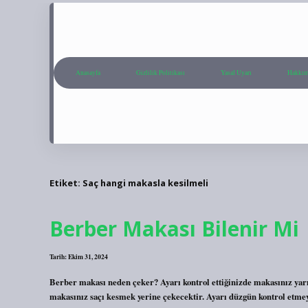
Anasayfa
Gizlilik Politikası
Yasal Uyarı
Hakkım
Etiket:
Saç hangi makasla kesilmeli
Berber Makası Bilenir Mi
Tarih: Ekim 31, 2024
Berber makası neden çeker? Ayarı kontrol ettiğinizde makasınız yarı
makasınız saçı kesmek yerine çekecektir. Ayarı düzgün kontrol etme