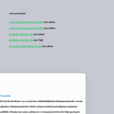
Son yorumlar
Cevat Şakir Kabaağaçlı Türk Mü
için
admin
Cevat Şakir Kabaağaçlı Türk Mü
için
Gülten
Ki Bağlacı Kü Olur Mu
için
admin
Ki Bağlacı Kü Olur Mu
için
Yiğit
Afyon Kaymağı Patenti Var Mı
için
admin
 @karabul
proaktif olarak denetleme veya araştırma yükümlülüğümüz bulunmamaktadır. Ancak,
r bağlantısı bulunmamaktadır. Sitede yalnızca kendi hazırladığımız makaleler
sadüfidir. Sitemiz, kar amacı gütmeyen ve tamamen ücretsiz bir bilgi paylaşım