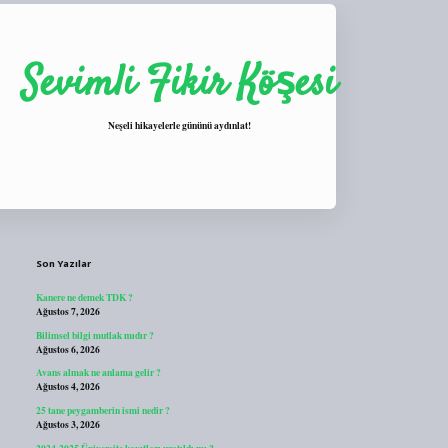
Sevimli Fikir Köşesi
Neşeli hikayelerle gününü aydınlat!
Sidebar
https://tulipbett.net/
Son Yazılar
Kanere ne demek TDK ?
Ağustos 7, 2026
Bilimsel bilgi mutlak mıdır ?
Ağustos 6, 2026
Avans almak ne anlama gelir ?
Ağustos 4, 2026
25 tane peygamberin ismi nedir ?
Ağustos 3, 2026
2024-2025 Üniversite kayıtları uzatıldı mı ?