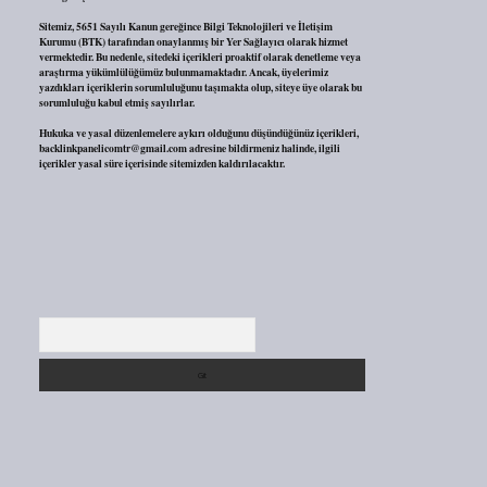
Sitemiz, 5651 Sayılı Kanun gereğince Bilgi Teknolojileri ve İletişim
Kurumu (BTK) tarafından onaylanmış bir Yer Sağlayıcı olarak hizmet
vermektedir. Bu nedenle, sitedeki içerikleri proaktif olarak denetleme veya
araştırma yükümlülüğümüz bulunmamaktadır. Ancak, üyelerimiz
yazdıkları içeriklerin sorumluluğunu taşımakta olup, siteye üye olarak bu
sorumluluğu kabul etmiş sayılırlar.
Hukuka ve yasal düzenlemelere aykırı olduğunu düşündüğünüz içerikleri,
backlinkpanelicomtr@gmail.com
adresine bildirmeniz halinde, ilgili
içerikler yasal süre içerisinde sitemizden kaldırılacaktır.
Arama