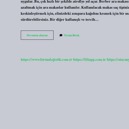
uygular. Bu, çok hızlı bir şekilde atrofiye yol açar. Berber ara maka
azaltmak için ara makaslar kullanılır. Kullanılacak makas saç tipiniz
keskinleştirmek için, elinizdeki zımpara kağıdını kesmek için bir ma
sürdürebilirsiniz. Bir diğer kullanışlı ve tercih…
Berber
Devamını okuyun
Yorum Bırak
Makası
Bilenir
Mi
https://www.forumlojistik.com.tr
https://liliapp.com.tr
https://atacan