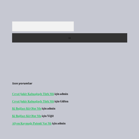
Arama
Son yorumlar
Cevat Şakir Kabaağaçlı Türk Mü
için
admin
Cevat Şakir Kabaağaçlı Türk Mü
için
Gülten
Ki Bağlacı Kü Olur Mu
için
admin
Ki Bağlacı Kü Olur Mu
için
Yiğit
Afyon Kaymağı Patenti Var Mı
için
admin