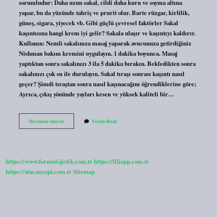
sorumludur: Daha uzun sakal, cildi daha kuru ve soyma altına
yapar, bu da yüzünde tahriş ve prurit olur. Barte rüzgar, kirlilik,
güneş, sigara, yiyecek vb. Gibi güçlü çevresel faktörler Sakal
kaşıntısına hangi krem iyi gelir? Sakala ulaşır ve kaşıntıyı kaldırır.
Kullanın: Nemli sakalınıza masaj yaparak avucunuza getirdiğiniz
Nishman bakım kremini uygulayın. 1 dakika boyunca. Masaj
yaptıktan sonra sakalınızı 3 ila 5 dakika bırakın. Bekledikten sonra
sakalınızı çok su ile durulayın. Sakal tıraşı sonrası kaşıntı nasıl
geçer? Şimdi tıraştan sonra nasıl kaşınacağını öğrendiklerine göre;
Ayrıca, çıkış yönünde yayları kesen ve yüksek kaliteli bir…
Uzun
Devamını okuyun
Yorum Bırak
Sakal
Kaşıntısına
Ne
Iyi
Gelir
https://www.forumlojistik.com.tr
https://liliapp.com.tr
https://atacanyapi.com.tr
Sitemap