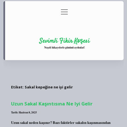
menüyü
Anasayfa
Gizlilik Politikası
Yasal Uyarı
aç
Hakkımızda
Sevimli Fikir Köşesi
Neşeli hikayelerle gününü aydınlat!
Etiket:
Sakal kepeğine ne iyi gelir
Uzun Sakal Kaşıntısına Ne Iyi Gelir
Tarih: Haziran 8, 2025
Uzun sakal neden kaşınır? Bazı faktörler sakalın kaşınmasından